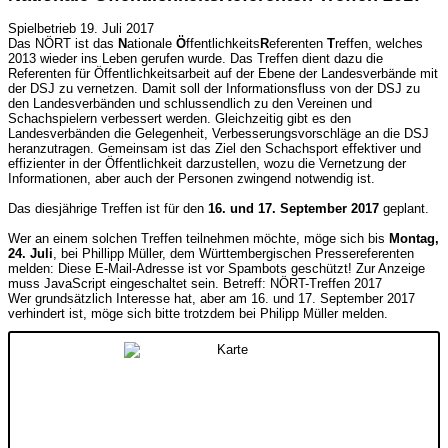
Spielbetrieb
19. Juli 2017
Das NÖRT ist das
N
ationale
Ö
ffentlichkeits
R
eferenten
T
reffen, welches
2013 wieder ins Leben gerufen wurde. Das Treffen dient dazu die
Referenten für Öffentlichkeitsarbeit auf der Ebene der Landesverbände mit
der DSJ zu vernetzen. Damit soll der Informationsfluss von der DSJ zu
den Landesverbänden und schlussendlich zu den Vereinen und
Schachspielern verbessert werden. Gleichzeitig gibt es den
Landesverbänden die Gelegenheit, Verbesserungsvorschläge an die DSJ
heranzutragen. Gemeinsam ist das Ziel den Schachsport effektiver und
effizienter in der Öffentlichkeit darzustellen, wozu die Vernetzung der
Informationen, aber auch der Personen zwingend notwendig ist.
Das diesjährige Treffen ist für den
16. und 17. September 2017
geplant.
Wer an einem solchen Treffen teilnehmen möchte, möge sich bis
Montag,
24. Juli
, bei Phillipp Müller, dem Württembergischen Pressereferenten
melden:
Diese E-Mail-Adresse ist vor Spambots geschützt! Zur Anzeige
muss JavaScript eingeschaltet sein.
Betreff: NÖRT-Treffen 2017
Wer grundsätzlich Interesse hat, aber am 16. und 17. September 2017
verhindert ist, möge sich bitte trotzdem bei Philipp Müller melden.