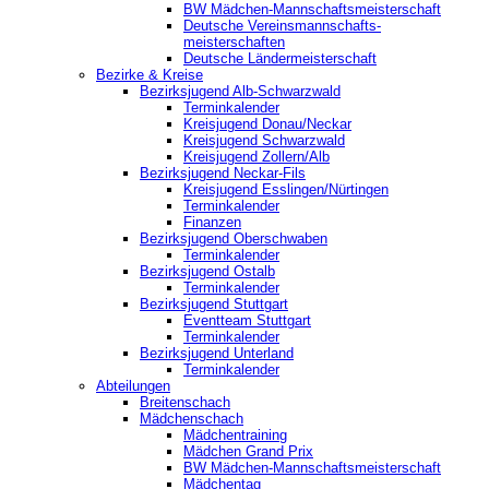
BW Mädchen-Mannschaftsmeisterschaft
Deutsche Vereinsmannschafts-
meisterschaften
Deutsche Ländermeisterschaft
Bezirke & Kreise
Bezirksjugend Alb-Schwarzwald
Terminkalender
Kreisjugend Donau/Neckar
Kreisjugend Schwarzwald
Kreisjugend Zollern/Alb
Bezirksjugend Neckar-Fils
Kreisjugend ‎Esslingen/Nürtingen
Terminkalender
Finanzen
Bezirksjugend Oberschwaben
Terminkalender
Bezirksjugend Ostalb
Terminkalender
Bezirksjugend Stuttgart
‎Eventteam Stuttgart
Terminkalender
Bezirksjugend Unterland
Terminkalender
Abteilungen
Breitenschach
Mädchenschach
Mädchentraining
Mädchen Grand Prix
BW Mädchen-Mannschaftsmeisterschaft
Mädchentag