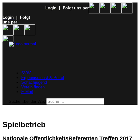
Login
| Folgt uns per
Login
| Folgt
uns per
SVW
Ergebnisdienst & Portal
Schachjugend
Verein finden
E-Mail
Suche...bei der WSJ
Spielbetrieb
Nationale ÖffentlichkeitsReferenten Treffen 2017