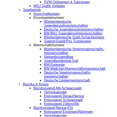
SVW Ordnungen & Satzungen
WSJ Grafik Vorlagen
Spielbetrieb
Ausschreibungen
Einzelspielerturniere
Württembergische
Jugendeinzelmeisterschaften
Deutsche Jugendeinzelmeisterschaften
BW-Blitz Jugendeinzelmeisterschaften
Württembergische Spaß-Schachturniere
Jugend-Grand-Prix Turnierserie
Mannschaftsturniere
Württembergische Vereinsmannschafts-
meisterschaften
Verbandsjugendliga
Jugendbundesliga Süd
BW-Endrunde
BW Mädchen-Mannschaftsmeisterschaft
Deutsche Vereinsmannschafts-
meisterschaften
Deutsche Ländermeisterschaft
Bezirke & Kreise
Bezirksjugend Alb-Schwarzwald
Terminkalender
Kreisjugend Donau/Neckar
Kreisjugend Schwarzwald
Kreisjugend Zollern/Alb
Bezirksjugend Neckar-Fils
Kreisjugend ‎Esslingen/Nürtingen
Terminkalender