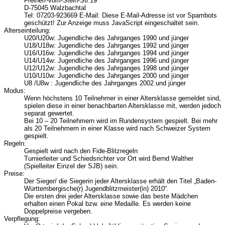
Freiherr-vom-Stein-Str.19
D-75045 Walzbachtal
Tel: 07203-923669 E-Mail:
Diese E-Mail-Adresse ist vor Spambots
geschützt! Zur Anzeige muss JavaScript eingeschaltet sein.
Alterseinteilung:
U20/U20w: Jugendliche des Jahrganges 1990 und jünger
U18/U18w: Jugendliche des Jahrganges 1992 und jünger
U16/U16w: Jugendliche des Jahrganges 1994 und jünger
U14/U14w: Jugendliche des Jahrganges 1996 und jünger
U12/U12w: Jugendliche des Jahrganges 1998 und jünger
U10/U10w: Jugendliche des Jahrganges 2000 und jünger
U8 /U8w : Jugendliche des Jahrganges 2002 und jünger
Modus:
Wenn höchstens 10 Teilnehmer in einer Altersklasse gemeldet sind,
spielen diese in einer benachbarten Altersklasse mit, werden jedoch
separat gewertet.
Bei 10 – 20 Teilnehmern wird im Rundensystem gespielt. Bei mehr
als 20 Teilnehmern in einer Klasse wird nach Schweizer System
gespielt.
Regeln:
Gespielt wird nach den Fide-Blitzregeln
Turnierleiter und Schiedsrichter vor Ort wird Bernd Walther
(Spielleiter Einzel der SJB) sein.
Preise:
Der Sieger/ die Siegerin jeder Altersklasse erhält den Titel „Baden-
Württembergische(r) Jugendblitzmeister(in) 2010“.
Die ersten drei jeder Altersklasse sowie das beste Mädchen
erhalten einen Pokal bzw. eine Medaille. Es werden keine
Doppelpreise vergeben.
Verpflegung: