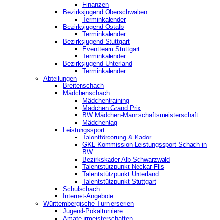
Finanzen
Bezirksjugend Oberschwaben
Terminkalender
Bezirksjugend Ostalb
Terminkalender
Bezirksjugend Stuttgart
‎Eventteam Stuttgart
Terminkalender
Bezirksjugend Unterland
Terminkalender
Abteilungen
Breitenschach
Mädchenschach
Mädchentraining
Mädchen Grand Prix
BW Mädchen-Mannschaftsmeisterschaft
Mädchentag
Leistungssport
Talentförderung & Kader
GKL Kommission Leistungssport Schach in
BW
Bezirkskader Alb-Schwarzwald
Talentstützpunkt Neckar-Fils
Talentstützpunkt Unterland
Talentstützpunkt Stuttgart
Schulschach
Internet-Angebote
Württembergische Turnierserien
Jugend-Pokalturniere
Amateurmeisterschaften