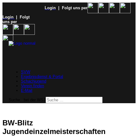
Login
| Folgt uns per
Login
| Folgt
uns per
SVW
Ergebnisdienst & Portal
Schachjugend
Verein finden
E-Mail
Suche...bei der WSJ
BW-Blitz
Jugendeinzelmeisterschaften