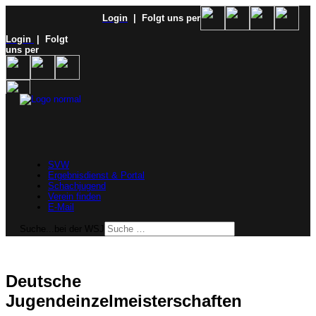
Login
| Folgt uns per
Login
| Folgt
uns per
SVW
Ergebnisdienst & Portal
Schachjugend
Verein finden
E-Mail
Suche...bei der WSJ
Deutsche
Jugendeinzelmeisterschaften