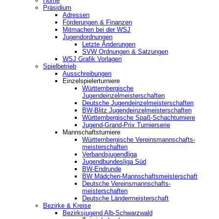
Home
Präsidium
Adressen
Förderungen & Finanzen
Mitmachen bei der WSJ
Jugendordnungen
Letzte Änderungen
SVW Ordnungen & Satzungen
WSJ Grafik Vorlagen
Spielbetrieb
Ausschreibungen
Einzelspielerturniere
Württembergische
Jugendeinzelmeisterschaften
Deutsche Jugendeinzelmeisterschaften
BW-Blitz Jugendeinzelmeisterschaften
Württembergische Spaß-Schachturniere
Jugend-Grand-Prix Turnierserie
Mannschaftsturniere
Württembergische Vereinsmannschafts-
meisterschaften
Verbandsjugendliga
Jugendbundesliga Süd
BW-Endrunde
BW Mädchen-Mannschaftsmeisterschaft
Deutsche Vereinsmannschafts-
meisterschaften
Deutsche Ländermeisterschaft
Bezirke & Kreise
Bezirksjugend Alb-Schwarzwald