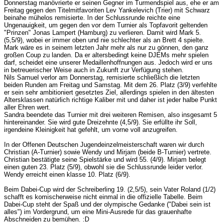
Donnerstag manövrierte er seinen Gegner im Turmendspiel aus, ehe er am
Freitag gegen den Titelmitfavoriten Lev Yankelevich (Trier) mit Schwarz
beinahe mühelos remisierte. In der Schlussrunde reichte eine
Ungenauigkeit, um gegen den vor dem Turnier als Topfavorit geltenden
"Prinzen" Jonas Lampert (Hamburg) zu verlieren. Damit wird Mark 5.
(5,5/9), wobei er immer oben und nie schlechter als an Brett 4 spielte.
Mark wäre es in seinem letzten Jahr mehr als nur zu gönnen, den ganz
großen Coup zu landen. Da er altersbedingt keine DJEMs mehr spielen
darf, scheidet eine unserer Medaillenhoffnungen aus. Jedoch wird er uns
in betreuerischer Weise auch in Zukunft zur Verfügung stehen.
Nils Samuel verlor am Donnerstag, remisierte schließlich die letzten
beiden Runden am Freitag und Samstag. Mit dem 26. Platz (3/9) verfehlte
er sein sehr ambitioniert gesetztes Ziel, allerdings spielen in den ältesten
Altersklassen natürlich richtige Kaliber mit und daher ist jeder halbe Punkt
aller Ehren wert.
Sandra beendete das Turnier mit drei weiteren Remisen, also insgesamt 5
hintereinander. Sie wird gute Dreizehnte (4,5/9). Sie erfüllte ihr Soll,
irgendeine Kleinigkeit hat gefehlt, um vorne voll anzugreifen.
In der Offenen Deutschen Jugendeinzelmeisterschaft waren wir durch
Christian (A-Turnier) sowie Wendy und Mirjam (beide B-Turnier) vertrete.
Christian bestätigte seine Spielstärke und wird 55. (4/9). Mirjam belegt
einen guten 23. Platz (5/9), obwohl sie die Schlussrunde leider verlor.
Wendy erreicht einen klasse 10. Platz (6/9).
Beim Dabei-Cup wird der Schreiberling 19. (2,5/5), sein Vater Roland (1/2)
schafft es komischerweise nicht einmal in die offizielle Tabelle. Beim
Dabei-Cup steht der Spaß und der olympische Gedanke ("Dabei sein ist
alles") im Vordergrund, um eine Mini-Ausrede für das grauenhafte
Abschneiden zu bemühen. :D