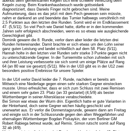
abends beim gemeinsamen Kegeln sich eine schwere Verletzung beim
Kegeln zuzog. Beim Krankenhausbesuch wurde gottseidank
diagnostiziert, dass Daniels Finger nicht gebrochen sind. Meine
Aufmunterung, dass es das jetzt mit dem Pech gewesen sein müsste,
nahm er dankend an und beendete das Turnier halbwegs versöhnlich mit
2,5 Punkten aus den letzten drei Runden. Somit wird er im Endklassement
47. (5,5/11). So viel Pech wie Daniel hatte, dürfte er in den kommenden
Jahren sehr erfolgreich abschneiden, wenn es so etwas wie ausgleichende
Gerechtigkeit gibt.
Dominik gewann die 8. Runde, verlor dann aber leider die letzten drei
Runden hintereinander. Damit brachte er sich etwas um den Lohn seiner
ganz guten Leistung und landet schließlich auf dem 58. Platz (5/11).
Hannah holte in den letzten vier Runden sehr starke 3 Punkte gegen nicht
zu unterschätzende Gegner. In der Turniermitte schon zufrieden mit sich
und ihrer Leistung verbesserte sie sich somit um einige Plätze auf Rang
64 (an 80 war sie gesetzt) (5/11). Wie in der U10 gibt es in der U12 zwei
besonders positive Erebnisse für unsere Spieler.
In der U14 verlor David leider die 7. Runde, nachdem er bereits am
Mittwoch eine Niederlage gegen einen sehr starken Gegner einstecken
musste. Umso erfreulicher, dass er sich zum Schluss mit zwei Remisen
und einem sehr guten 23. Platz (an 33 gestartet) (4,5/9) als bester
Württemberger in seiner Altersklasse verabschiedete.
Bei Simon war etwas der Wurm drin. Eigentlich hatte er gute Varianten in
der Hinterhand, doch seine Gegner wichen häufig geschickt und
unerwartet aus. Er verlor die Donnerstagsrunde, gewann dann am Freitag
und einigte sich in der Schlussrunde gegen den alten Weggefährten und
ehemaligen Württemberger Bogdan Piskaykin, der vom Berliner GM
Robert Rabiega betreut wurde, auf Remis. Simon rutscht somit auf Rang
32 ab (4/9).