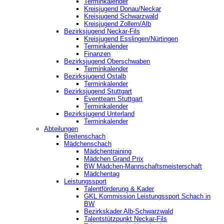
Terminkalender
Kreisjugend Donau/Neckar
Kreisjugend Schwarzwald
Kreisjugend Zollern/Alb
Bezirksjugend Neckar-Fils
Kreisjugend ‎Esslingen/Nürtingen
Terminkalender
Finanzen
Bezirksjugend Oberschwaben
Terminkalender
Bezirksjugend Ostalb
Terminkalender
Bezirksjugend Stuttgart
‎Eventteam Stuttgart
Terminkalender
Bezirksjugend Unterland
Terminkalender
Abteilungen
Breitenschach
Mädchenschach
Mädchentraining
Mädchen Grand Prix
BW Mädchen-Mannschaftsmeisterschaft
Mädchentag
Leistungssport
Talentförderung & Kader
GKL Kommission Leistungssport Schach in
BW
Bezirkskader Alb-Schwarzwald
Talentstützpunkt Neckar-Fils