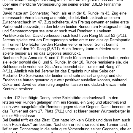
über eine merkliche Verbesserung bei seiner ersten DJEM-Teilnahme
freuen.
David hatte am Donnerstag Pech, als er in der 8. Runde im 43. Zug eine
interessante Vereinfachung anstrebte, die letztlich taktisch an einem
Zwischenschach im 47. Zug scheiterte. Am Freitag gewann er seine erste
Partie recht souverän, in den letzten beiden Runden am Freitagnachmittag
und Samstagmorgen steuerte er noch zwei Remisen zu seinem
Punktekonto bei. David verbessert sich leicht von Rang 58 auf 53 (5/11).
Jeremy spielte erst am Freitagmorgen seine erste und einzige Remispartie
im Turnier! Die letzten beiden Runden verlor er leider. Somit kommt
Jeremy auf den 79. Rang (3,5/11). Auch Jeremy kann zufrieden sein, er
spielte besser als es das Ergebnis ausdrückt.
Nachdem Sijia Anna die 6. und 7. Runde für sich entschieden hatte, verlor
sie leider sowohl die 8. und 9. Runde. In der 10. Runde remisierte sie, die
Schlussrunde verlor sie. Sijia Anna beendet das Turnier auf Rang 72
(4/11). Ähnlich wie bei Jeremy ist das Ergebnis nur eine Seite der
Medaille. Die Spielweise der beiden sind sehr scharf angelegt und die
Ergebnisse hätten genauso gut weit positiver ausfallen können, während
Oskar und David es eher ruhig angehen lassen und dadurch etwas mehr
Kontrolle besitzen.
In der U12 bestätigte Danny seine Spielstärke eindrucksvoll. In den
letzten vier Runden gelangen ihm ein Remis, ein Sieg und abschließend
noch zwei ausgekämpfte Remisen gegen starke Gegner. Damit beendet er
das Turnier auf dem 17. Platz (7/11) und ist klarer bester Württemberger in
seiner Altersklasse.
Bei Daniel trifft es das Zitat "Erst hatte ich kein Glück und dann kam auch
noch Pech dazu" am besten. Nachdem er nicht so recht ins Turnier fand,
lief er am Donnerstag in die sehr gute Vorbereitung seiner Gegnerin, ehe er