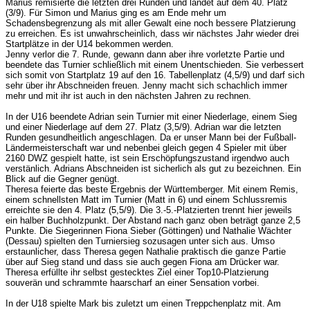
Marius remisierte die letzten drei Runden und landet auf dem 40. Platz
(3/9). Für Simon und Marius ging es am Ende mehr um
Schadensbegrenzung als mit aller Gewalt eine noch bessere Platzierung
zu erreichen. Es ist unwahrscheinlich, dass wir nächstes Jahr wieder drei
Startplätze in der U14 bekommen werden.
Jenny verlor die 7. Runde, gewann dann aber ihre vorletzte Partie und
beendete das Turnier schließlich mit einem Unentschieden. Sie verbessert
sich somit von Startplatz 19 auf den 16. Tabellenplatz (4,5/9) und darf sich
sehr über ihr Abschneiden freuen. Jenny macht sich schachlich immer
mehr und mit ihr ist auch in den nächsten Jahren zu rechnen.
In der U16 beendete Adrian sein Turnier mit einer Niederlage, einem Sieg
und einer Niederlage auf dem 27. Platz (3,5/9). Adrian war die letzten
Runden gesundheitlich angeschlagen. Da er unser Mann bei der Fußball-
Ländermeisterschaft war und nebenbei gleich gegen 4 Spieler mit über
2160 DWZ gespielt hatte, ist sein Erschöpfungszustand irgendwo auch
verstänlich. Adrians Abschneiden ist sicherlich als gut zu bezeichnen. Ein
Blick auf die Gegner genügt.
Theresa feierte das beste Ergebnis der Württemberger. Mit einem Remis,
einem schnellsten Matt im Turnier (Matt in 6) und einem Schlussremis
erreichte sie den 4. Platz (5,5/9). Die 3.-5.-Platzierten trennt hier jeweils
ein halber Buchholzpunkt. Der Abstand nach ganz oben beträgt ganze 2,5
Punkte. Die Siegerinnen Fiona Sieber (Göttingen) und Nathalie Wächter
(Dessau) spielten den Turniersieg sozusagen unter sich aus. Umso
erstaunlicher, dass Theresa gegen Nathalie praktisch die ganze Partie
über auf Sieg stand und dass sie auch gegen Fiona am Drücker war.
Theresa erfüllte ihr selbst gestecktes Ziel einer Top10-Platzierung
souverän und schrammte haarscharf an einer Sensation vorbei.
In der U18 spielte Mark bis zuletzt um einen Treppchenplatz mit. Am