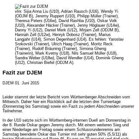
vlnr. Sijia Anna Liu (U10), Adrian Rausch (U16), Wendy Yi
(ODJM B), Jeremy Ruppert (U10), Philipp Müller (Trainer),
Theresa Peters (U16w), David Rashba (U10), Oskar Volk
(U10), Alexander Häcker (Trainer), Jenny Höglauer (U14w),
Danny Yi (U12), Daniel Merk (U12), Mirjam Zell (ODJM B),
Hannah Zell (U12w), Henryk Dobosz (Trainer), Marius
Langjahr (U14), Simon Degenhard (U14). Es fehlen: Yaroslav
Srokovski (Trainer), Ulrich Haag (Trainer), Moritz Reck
(Trainer), Rudolf Bräuning (Trainer), Simona Gheng
(Trainerin), Mark Kvetny (U18), Nils Samuel Müller (U18),
Sandra Weber (U18w), David Wendler (U14), Dominik Gheng
(U12), Christian Biefel (ODJM A).
Fazit zur DJEM
DJEM
01. Juni 2015
Leider stammt der letzte Bericht vom Württemberger Abschneiden vom
Mittwoch. Daher hier ein Rückblick auf die letzten drei Turniertage
(Donnerstag bis Samstag) sowie ein Fazit zu jedem Abschneiden unserer
Teilnehmer.
In der U10 setzte sich im Württemberg-internen Duell am Donnerstag in
der 8. Runde Oskar gegen Jeremy durch. Mit einem weiteren Sieg und
einer Niederlage am Freitag sowie einem Schlussrundenremis am
Samstag beendete Oskar das Turnier mit sehr guten 50% (5,5/11) als
bester Württemberger auf Rang 46. Er war an 70 gesetzt und darf sich