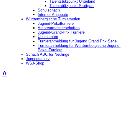
Talentstützpunkt Unterland
Talentstützpunkt Stuttgart
Schulschach
Internet-Angebote
Württembergische Turnierserien
Jugend-Pokalturniere
Amateurmeisterschaften
Jugend-Grand-Prix Turniere
Übersichten
Turnieranmeldung für Jugend Grand Prix Serie
Turnieranmeldung für Württembergische Jugend-
Pokal-Turniere
Schach ABC für Neulinge
Jugendschutz
WSJ-Shop
˄