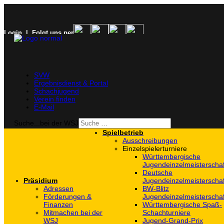
Login
| Folgt uns per
SVW
Ergebnisdienst & Portal
Schachjugend
Verein finden
E-Mail
Suche...bei der WSJ
Spielbetrieb
Ausschreibungen
Einzelspielerturniere
Württembergische
Jugendeinzelmeisterscha
Deutsche
Präsidium
Jugendeinzelmeisterscha
Adressen
BW-Blitz
Förderungen &
Jugendeinzelmeisterscha
Finanzen
Württembergische Spaß-
Mitmachen bei der
Schachturniere
WSJ
Jugend-Grand-Prix