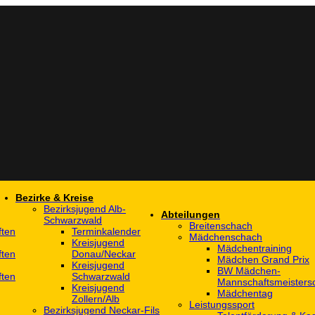
Bezirke & Kreise
Bezirksjugend Alb-
Abteilungen
Schwarzwald
Breitenschach
ften
Terminkalender
Mädchenschach
Kreisjugend
Mädchentraining
ften
Donau/Neckar
Mädchen Grand Prix
Kreisjugend
BW Mädchen-
ften
Schwarzwald
Mannschaftsmeistersc
Kreisjugend
Mädchentag
Zollern/Alb
Leistungssport
Bezirksjugend Neckar-Fils