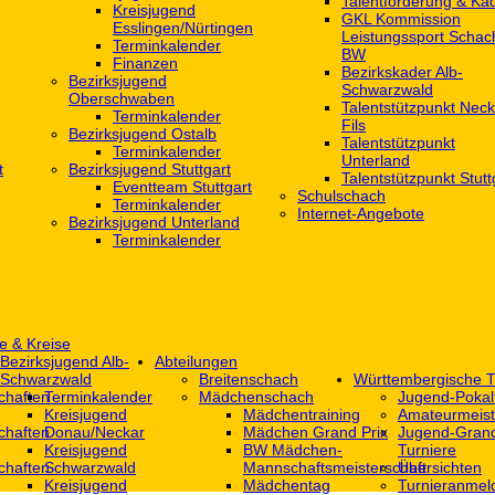
Talentförderung & Ka
Kreisjugend
GKL Kommission
‎Esslingen/Nürtingen
Leistungssport Schac
Terminkalender
BW
Finanzen
Bezirkskader Alb-
Bezirksjugend
Schwarzwald
Oberschwaben
Talentstützpunkt Neck
Terminkalender
Fils
Bezirksjugend Ostalb
Talentstützpunkt
Terminkalender
Unterland
t
Bezirksjugend Stuttgart
Talentstützpunkt Stutt
‎Eventteam Stuttgart
Schulschach
Terminkalender
Internet-Angebote
Bezirksjugend Unterland
Terminkalender
e & Kreise
Bezirksjugend Alb-
Abteilungen
Schwarzwald
Breitenschach
Württembergische T
chaften
Terminkalender
Mädchenschach
Jugend-Pokal
Kreisjugend
Mädchentraining
Amateurmeist
chaften
Donau/Neckar
Mädchen Grand Prix
Jugend-Grand
Kreisjugend
BW Mädchen-
Turniere
chaften
Schwarzwald
Mannschaftsmeisterschaft
Übersichten
Kreisjugend
Mädchentag
Turnieranmel