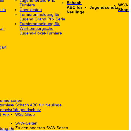
der
Jugend-Grand-Prix
Schach
Turniere
WSJ-
ABC für
Jugendschutz
h in
Übersichten
Shop
Neulinge
Turnieranmeldung für
Jugend Grand Prix Serie
Turnieranmeldung für
ar-
Württembergische
Jugend-Pokal-Turniere
gart
urnierserien
turniere
Schach ABC für Neulinge
erschaften
Jugendschutz
-Prix
WSJ-Shop
SVW-Seiten
Zu den anderen SVW Seiten
dung für