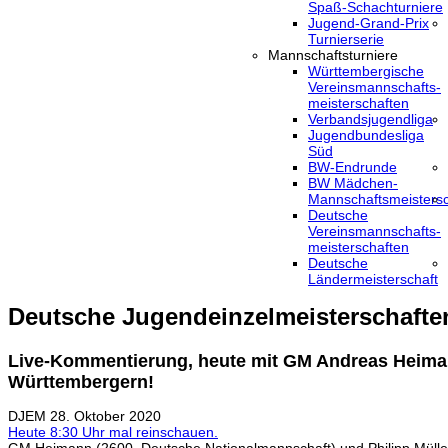
Spaß-Schachturniere
Jugend-Grand-Prix
Turnierserie
Mannschaftsturniere
Württembergische
Vereinsmannschafts-
meisterschaften
Verbandsjugendliga
Jugendbundesliga
Süd
BW-Endrunde
BW Mädchen-
Mannschaftsmeistersc
Deutsche
Vereinsmannschafts-
meisterschaften
Deutsche
Ländermeisterschaft
Deutsche Jugendeinzelmeisterschafte
Live-Kommentierung, heute mit GM Andreas Heim
Württembergern!
DJEM
28. Oktober 2020
Heute 8:30 Uhr mal reinschauen.
GM Heimann (2600, Deutsche Nationalmannschaft) und Philipp Müller