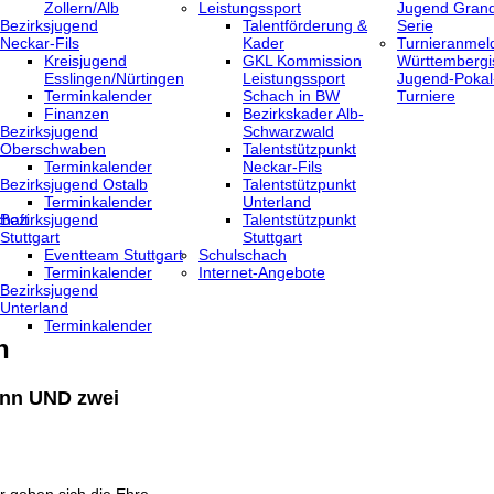
Zollern/Alb
Leistungssport
Jugend Grand
Bezirksjugend
Talentförderung &
Serie
Neckar-Fils
Kader
Turnieranmel
Kreisjugend
GKL Kommission
Württembergi
‎Esslingen/Nürtingen
Leistungssport
Jugend-Pokal
Terminkalender
Schach in BW
Turniere
Finanzen
Bezirkskader Alb-
Bezirksjugend
Schwarzwald
Oberschwaben
Talentstützpunkt
Terminkalender
Neckar-Fils
Bezirksjugend Ostalb
Talentstützpunkt
Terminkalender
Unterland
haft
Bezirksjugend
Talentstützpunkt
Stuttgart
Stuttgart
‎Eventteam Stuttgart
Schulschach
Terminkalender
Internet-Angebote
Bezirksjugend
Unterland
Terminkalender
n
ann UND zwei
 geben sich die Ehre.