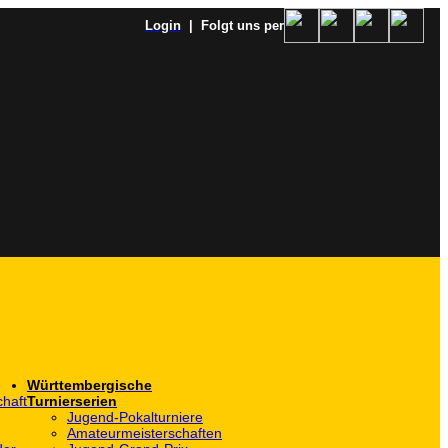
Login
| Folgt uns per
Württembergische
haft
Turnierserien
Jugend-Pokalturniere
Amateurmeisterschaften