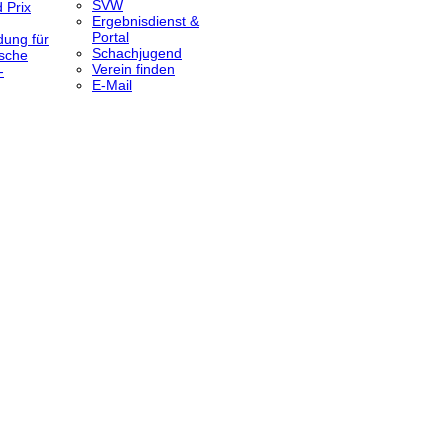
SVW
 Prix
Ergebnisdienst &
Portal
dung für
Schachjugend
sche
Verein finden
-
E-Mail