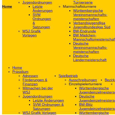
Jugendordnungen
Turnierserie
Home
Letzte
Mannschaftsturniere
Änderungen
Württembergische
SVW
Vereinsmannschafts-
Ordnungen
meisterschaften
&
Verbandsjugendliga
Satzungen
Jugendbundesliga Süd
WSJ Grafik
BW-Endrunde
Vorlagen
BW Mädchen-
Mannschaftsmeisterschaf
Deutsche
Vereinsmannschafts-
meisterschaften
Deutsche
Ländermeisterschaft
Home
Präsidium
Adressen
Spielbetrieb
Förderungen &
Ausschreibungen
Bezirk
Finanzen
Einzelspielerturniere
Mitmachen bei der
Württembergische
WSJ
Jugendeinzelmeisters
Jugendordnungen
Deutsche
Letzte Änderungen
Jugendeinzelmeisters
SVW Ordnungen &
BW-Blitz
Satzungen
Jugendeinzelmeisters
WSJ Grafik Vorlagen
Württembergische