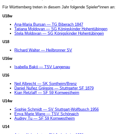
Für Württemberg treten in diesem Jahr folgende Spieler*innen an:
U18w
Ana-Maria Bursan — TG Biberach 1847
Tatiana Moldovan — SG Königskinder Hohentübingen
Stela Moldovan — SG Königskinder Hohentübingen
U18
Richard Walter — Heilbronner SV
U16w
Isabella Bakó — TSV Langenau
U16
Neil Albrecht — SK Sontheim/Brenz
Daniel Nuñez Grégoire — Stuttgarter SF 1879
Kian Retzlaff — SF 59 Kornwestheim
U14w
Sophie Schmidt — SV Stuttgart-Wolfbusch 1956
Enya Marie Wang — TSV Schönaich
Audrey Tu — SF 59 Kornwestheim
U14