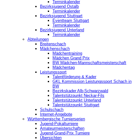
Terminkalender
Bezirksjugend Ostalb
Terminkalender
Bezirksjugend Stuttgart
‎Eventteam Stuttgart
Terminkalender
Bezirksjugend Unterland
Terminkalender
Abteilungen
Breitenschach
Mädchenschach
Mädchentraining
Mädchen Grand Prix
BW Mädchen-Mannschaftsmeisterschaft
Mädchentag
Leistungssport
Talentförderung & Kader
GKL Kommission Leistungssport Schach in
BW
Bezirkskader Alb-Schwarzwald
Talentstützpunkt Neckar-Fils
Talentstützpunkt Unterland
Talentstützpunkt Stuttgart
Schulschach
Internet-Angebote
Württembergische Turnierserien
Jugend-Pokalturniere
Amateurmeisterschaften
Jugend-Grand-Prix Turniere
Übersichten