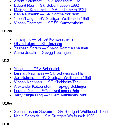
Artem Kelembet — SV Jedesheim 1921
Eduard Rau — SK Bebenhausen 1992
Maksym Kelembet — SV Jedesheim 1921
Ben Kaufmann — SK Sontheim/Brenz
Yibo Zhang — SV Stuttgart-Wolfbusch 1956
Vihaan Thombre — SF 59 Kornwestheim
U12w
Tiffany Tu — SF 59 Kornwestheim
Olivia Lukas — SF Deizisau
Yashasri Sriram — SpVgg Rommelshausen
Aarna Jodalli — Spvgg Böblingen
U12
Yunqi Li — TSV Schönaich
Lennart Naumann — SK Schwäbisch Hall
Jan Schmidt — SV Stuttgart-Wolfbusch 1956
Vihaan Krishnan — SC Kirchheim/Teck
Alexander Katzenstein — Spvgg Böblingen
Lorenz Durst — SGem Vaihingen/Rohr
Jerry Yunjie Ding — SGem Vaihingen/Rohr
U10w
Selina Jasmin Severin — SV Stuttgart-Wolfbusch 1956
Neele Schmidt — SV Stuttgart-Wolfbusch 1956
U10