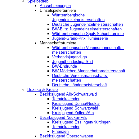
Spielbetrieb
Ausschreibungen
Einzelspielerturniere
Württembergische
Jugendeinzelmeisterschaften
Deutsche Jugendeinzelmeisterschaften
BW-Blitz Jugendeinzelmeisterschaften
Württembergische Spaß-Schachturniere
Jugend-Grand-Prix Turnierserie
Mannschaftsturniere
Württembergische Vereinsmannschafts-
meisterschaften
Verbandsjugendliga
Jugendbundesliga Süd
BW-Endrunde
BW Mädchen-Mannschaftsmeisterschaft
Deutsche Vereinsmannschafts-
meisterschaften
Deutsche Ländermeisterschaft
Bezirke & Kreise
Bezirksjugend Alb-Schwarzwald
Terminkalender
Kreisjugend Donau/Neckar
Kreisjugend Schwarzwald
Kreisjugend Zollern/Alb
Bezirksjugend Neckar-Fils
Kreisjugend ‎Esslingen/Nürtingen
Terminkalender
Finanzen
Bezirksjugend Oberschwaben