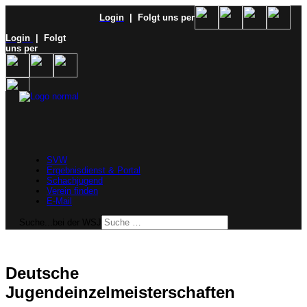
Login
| Folgt uns per
Login
| Folgt
uns per
SVW
Ergebnisdienst & Portal
Schachjugend
Verein finden
E-Mail
Suche...bei der WSJ
Deutsche
Jugendeinzelmeisterschaften