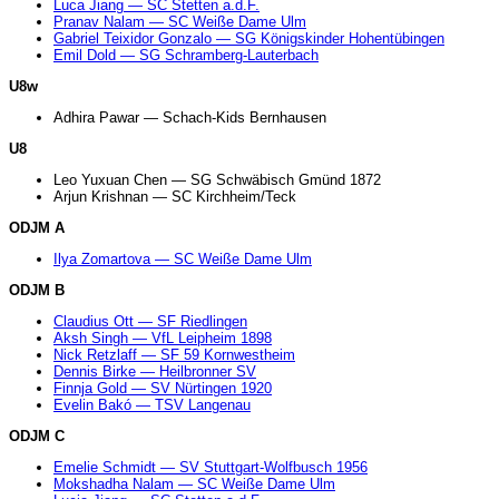
Luca Jiang — SC Stetten a.d.F.
Pranav Nalam — SC Weiße Dame Ulm
Gabriel Teixidor Gonzalo — SG Königskinder Hohentübingen
Emil Dold — SG Schramberg-Lauterbach
U8w
Adhira Pawar — Schach-Kids Bernhausen
U8
Leo Yuxuan Chen — SG Schwäbisch Gmünd 1872
Arjun Krishnan — SC Kirchheim/Teck
ODJM A
Ilya Zomartova — SC Weiße Dame Ulm
ODJM B
Claudius Ott — SF Riedlingen
Aksh Singh — VfL Leipheim 1898
Nick Retzlaff — SF 59 Kornwestheim
Dennis Birke — Heilbronner SV
Finnja Gold — SV Nürtingen 1920
Evelin Bakó — TSV Langenau
ODJM C
Emelie Schmidt — SV Stuttgart-Wolfbusch 1956
Mokshadha Nalam — SC Weiße Dame Ulm