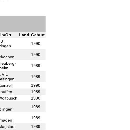
in/Ort
Land
Geburt
23
1990
kingen
1990
rkochen
Heuberg-
1989
heim
 VfL
1989
elfingen
einzell
1990
Lauffen
1989
Wolfbusch
1990
1989
plingen
1989
maden
Magstadt
1989