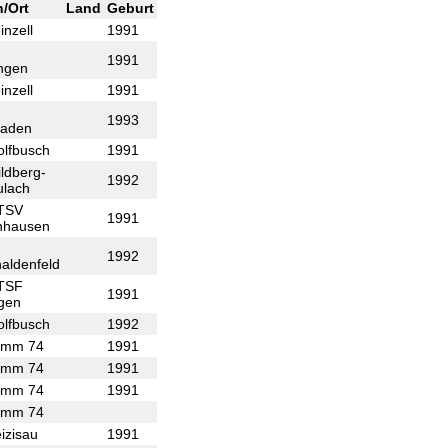
n/Ort
Land
Geburt
inzell
1991
3
1991
ngen
inzell
1991
1993
aden
lfbusch
1991
ldberg-
1992
ulach
 TSV
1991
nhausen
1992
haldenfeld
 TSF
1991
ngen
lfbusch
1992
amm 74
1991
amm 74
1991
amm 74
1991
amm 74
izisau
1991