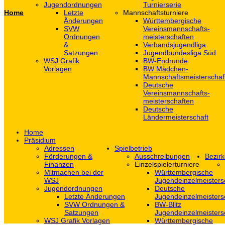
Jugendordnungen
Turnierserie
Home
Letzte
Mannschaftsturniere
Änderungen
Württembergische
SVW
Vereinsmannschafts-
Ordnungen
meisterschaften
&
Verbandsjugendliga
Satzungen
Jugendbundesliga Süd
WSJ Grafik
BW-Endrunde
Vorlagen
BW Mädchen-
Mannschaftsmeisterschaf
Deutsche
Vereinsmannschafts-
meisterschaften
Deutsche
Ländermeisterschaft
Home
Präsidium
Adressen
Spielbetrieb
Förderungen &
Ausschreibungen
Bezirk
Finanzen
Einzelspielerturniere
Mitmachen bei der
Württembergische
WSJ
Jugendeinzelmeisters
Jugendordnungen
Deutsche
Letzte Änderungen
Jugendeinzelmeisters
SVW Ordnungen &
BW-Blitz
Satzungen
Jugendeinzelmeisters
WSJ Grafik Vorlagen
Württembergische