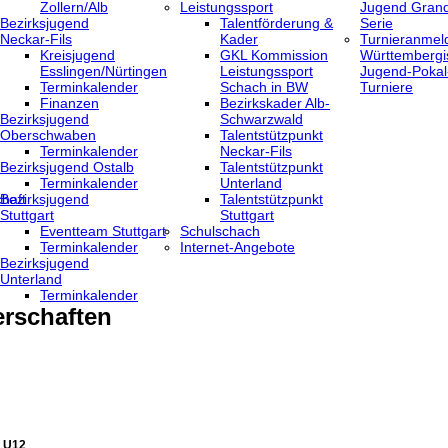
Zollern/Alb
Leistungssport
Jugend Grand
Bezirksjugend
Talentförderung &
Serie
Neckar-Fils
Kader
Turnieranmel
Kreisjugend
GKL Kommission
Württembergi
‎Esslingen/Nürtingen
Leistungssport
Jugend-Pokal
Terminkalender
Schach in BW
Turniere
Finanzen
Bezirkskader Alb-
Bezirksjugend
Schwarzwald
Oberschwaben
Talentstützpunkt
Terminkalender
Neckar-Fils
Bezirksjugend Ostalb
Talentstützpunkt
Terminkalender
Unterland
haft
Bezirksjugend
Talentstützpunkt
Stuttgart
Stuttgart
‎Eventteam Stuttgart
Schulschach
Terminkalender
Internet-Angebote
Bezirksjugend
Unterland
Terminkalender
rschaften
1 U12