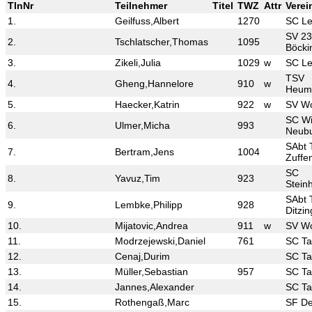
TlnNr
Teilnehmer
Titel
TWZ
Attr
Verei
1.
Geilfuss,Albert
1270
SC Le
SV 2
2.
Tschlatscher,Thomas
1095
Böcki
3.
Zikeli,Julia
1029
w
SC Le
TSV
4.
Gheng,Hannelore
910
w
Heum
5.
Haecker,Katrin
922
w
SV Wo
SC Wi
6.
Ulmer,Micha
993
Neub
SAbt
7.
Bertram,Jens
1004
Zuffe
SC
8.
Yavuz,Tim
923
Stein
SAbt
9.
Lembke,Philipp
928
Ditzi
10.
Mijatovic,Andrea
911
w
SV Wo
11.
Modrzejewski,Daniel
761
SC T
12.
Cenaj,Durim
SC T
13.
Müller,Sebastian
957
SC T
14.
Jannes,Alexander
SC T
15.
Rothengaß,Marc
SF De