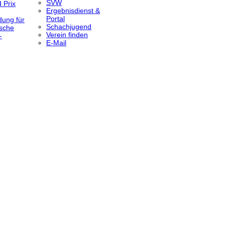
SVW
 Prix
Ergebnisdienst &
Portal
dung für
Schachjugend
sche
Verein finden
-
E-Mail