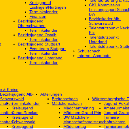
Talentförderung & Ka
Kreisjugend
GKL Kommission
‎Esslingen/Nürtingen
Leistungssport Schac
Terminkalender
BW
Finanzen
Bezirkskader Alb-
Bezirksjugend
Schwarzwald
Oberschwaben
Talentstützpunkt Neck
Terminkalender
Fils
Bezirksjugend Ostalb
Talentstützpunkt
Terminkalender
Unterland
t
Bezirksjugend Stuttgart
Talentstützpunkt Stutt
‎Eventteam Stuttgart
Schulschach
Terminkalender
Internet-Angebote
Bezirksjugend Unterland
Terminkalender
e & Kreise
Bezirksjugend Alb-
Abteilungen
Schwarzwald
Breitenschach
Württembergische T
chaften
Terminkalender
Mädchenschach
Jugend-Pokal
Kreisjugend
Mädchentraining
Amateurmeist
chaften
Donau/Neckar
Mädchen Grand Prix
Jugend-Grand
Kreisjugend
BW Mädchen-
Turniere
chaften
Schwarzwald
Mannschaftsmeisterschaft
Übersichten
Kreisjugend
Mädchentag
Turnieranmel