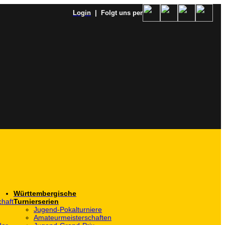
Login
| Folgt uns per
Württembergische
haft
Turnierserien
Jugend-Pokalturniere
Amateurmeisterschaften