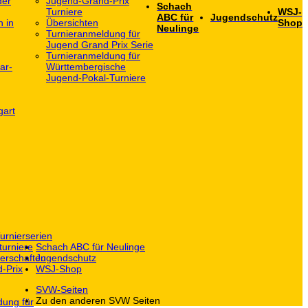
der
Jugend-Grand-Prix
Schach
Turniere
WSJ-
ABC für
Jugendschutz
h in
Übersichten
Shop
Neulinge
Turnieranmeldung für
Jugend Grand Prix Serie
Turnieranmeldung für
ar-
Württembergische
Jugend-Pokal-Turniere
gart
urnierserien
turniere
Schach ABC für Neulinge
erschaften
Jugendschutz
-Prix
WSJ-Shop
SVW-Seiten
Zu den anderen SVW Seiten
dung für