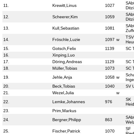
SAb
11.
Krewitt,Linus
1027
Ditz
SAb
12.
Scheerer,Kim
1059
Ditz
SAb
13.
Kull,Sebastian
1081
Zuf
TSV
14.
Fröschle,Luzie
1097
w
Heu
15.
Gotsch,Felix
1139
SC 
16.
Xinping,Luo
17.
Döring,Andreas
1129
SC 
18.
Müller,Tobias
1073
SC 
Sch
19.
Jehle,Anja
1058
w
Ing
20.
Beck,Tobias
1040
SV 
21.
Wezel,Julia
w
SK
22.
Lemke,Johannes
976
Hei
23.
Prim,Markus
SAb
24.
Bergner,Philipp
863
Wel
SF
25.
Fischer,Patrick
1070
Ried