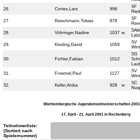
SF
26.
Cortes,Lars
998
Ried
SF
27.
Reischmann,Tobias
878
Rav
SAb
28.
Vöhringer,Nadine
1037
w
Laic
SV
29.
Kissling,David
1059
Wint
SG
30.
Fichter,Fabian
1012
Sch
Lau
SV
31.
Froemel,Paul
1127
Wint
SC
32.
Keller,Anika
928
w
Nus
Württembergische Jugendeinzelmeisterschaften 200
17. April - 21. April 2001 in Rechenberg
Teilnehmerliste:
(Sortiert nach
Spielernummer)