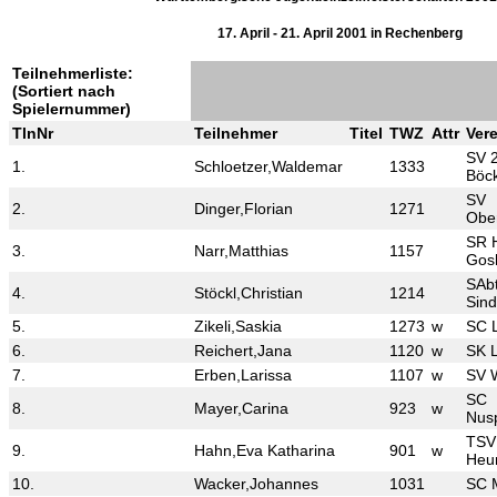
17. April - 21. April 2001 in Rechenberg
Teilnehmerliste:
(Sortiert nach
Spielernummer)
TlnNr
Teilnehmer
Titel
TWZ
Attr
Vere
SV 
1.
Schloetzer,Waldemar
1333
Böc
SV
2.
Dinger,Florian
1271
Obe
SR 
3.
Narr,Matthias
1157
Gos
SAbt
4.
Stöckl,Christian
1214
Sind
5.
Zikeli,Saskia
1273
w
SC L
6.
Reichert,Jana
1120
w
SK 
7.
Erben,Larissa
1107
w
SV 
SC
8.
Mayer,Carina
923
w
Nus
TSV
9.
Hahn,Eva Katharina
901
w
Heu
10.
Wacker,Johannes
1031
SC 