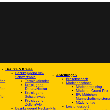
Bezirke & Kreise
Bezirksjugend Alb-
Abteilungen
Schwarzwald
Breitenschach
ften
Terminkalender
Mädchenschach
Kreisjugend
Mädchentraining
ften
Donau/Neckar
Mädchen Grand Prix
Kreisjugend
BW Mädchen-
ften
Schwarzwald
Mannschaftsmeistersc
Kreisjugend
Mädchentag
Zollern/Alb
Leistungssport
Bezirksjugend Neckar-Fils