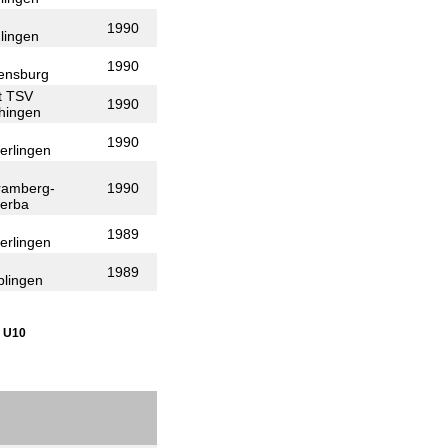
1990
lingen
1990
ensburg
t TSV
1990
hingen
1990
erlingen
ramberg-
1990
terba
1989
erlingen
1989
plingen
1 U10