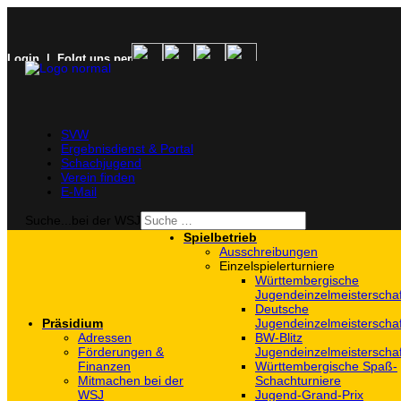
Login
| Folgt uns per
SVW
Ergebnisdienst & Portal
Schachjugend
Verein finden
E-Mail
Suche...bei der WSJ
Spielbetrieb
Ausschreibungen
Einzelspielerturniere
Württembergische
Jugendeinzelmeisterscha
Deutsche
Präsidium
Jugendeinzelmeisterscha
Adressen
BW-Blitz
Förderungen &
Jugendeinzelmeisterscha
Finanzen
Württembergische Spaß-
Mitmachen bei der
Schachturniere
WSJ
Jugend-Grand-Prix