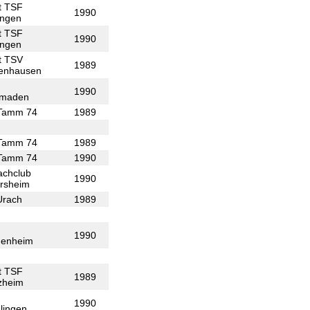
t TSF
1990
ingen
t TSF
1990
ingen
t TSV
1989
fenhausen
1990
maden
Tamm 74
1989
Tamm 74
1989
Tamm 74
1990
achclub
1990
ersheim
Urach
1989
1990
denheim
t TSF
1989
zheim
1990
lingen