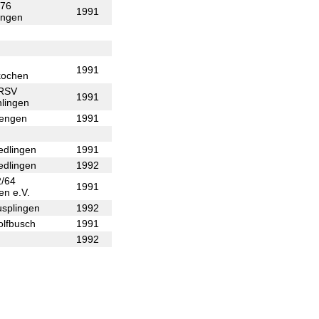
876
1991
ingen
1991
kochen
 RSV
1991
lingen
iengen
1991
edlingen
1991
edlingen
1992
/64
1991
en e.V.
splingen
1992
lfbusch
1991
1992