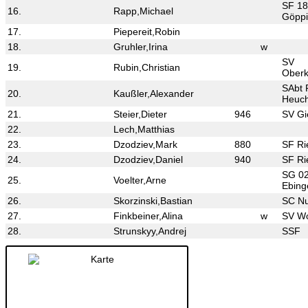
SF 1
16.
Rapp,Michael
Göpp
17.
Piepereit,Robin
18.
Gruhler,Irina
w
SV
19.
Rubin,Christian
Ober
SAbt
20.
Kaußler,Alexander
Heuch
21.
Steier,Dieter
946
SV G
22.
Lech,Matthias
23.
Dzodziev,Mark
880
SF Ri
24.
Dzodziev,Daniel
940
SF Ri
SG 02
25.
Voelter,Arne
Ebing
26.
Skorzinski,Bastian
SC Nu
27.
Finkbeiner,Alina
w
SV Wo
28.
Strunskyy,Andrej
SSF