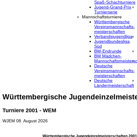
Spaß-Schachturniere
Jugend-Grand-Prix
Turnierserie
Mannschaftsturniere
Württembergische
Vereinsmannschafts-
meisterschaften
Verbandsjugendliga
Jugendbundesliga
Süd
BW-Endrunde
BW Mädchen-
Mannschaftsmeistersc
Deutsche
Vereinsmannschafts-
meisterschaften
Deutsche
Ländermeisterschaft
Württembergische Jugendeinzelmeiste
Turniere 2001 - WEM
WJEM
08. August 2026
Württembergische Jugendeinzelmeisterschaften 200