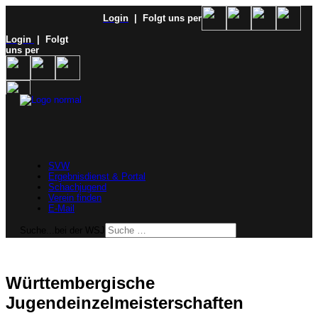
Login
| Folgt uns per
Login
| Folgt
uns per
SVW
Ergebnisdienst & Portal
Schachjugend
Verein finden
E-Mail
Suche...bei der WSJ
Württembergische
Jugendeinzelmeisterschaften