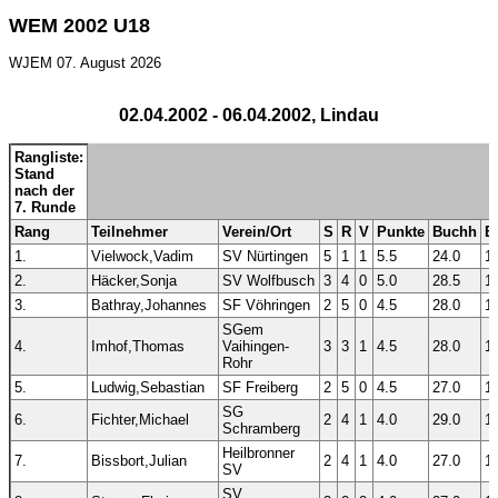
WEM 2002 U18
WJEM
07. August 2026
02.04.2002 - 06.04.2002, Lindau
Rangliste:
Stand
nach der
7. Runde
Rang
Teilnehmer
Verein/Ort
S
R
V
Punkte
Buchh
B
1.
Vielwock,Vadim
SV Nürtingen
5
1
1
5.5
24.0
1
2.
Häcker,Sonja
SV Wolfbusch
3
4
0
5.0
28.5
1
3.
Bathray,Johannes
SF Vöhringen
2
5
0
4.5
28.0
1
SGem
4.
Imhof,Thomas
Vaihingen-
3
3
1
4.5
28.0
1
Rohr
5.
Ludwig,Sebastian
SF Freiberg
2
5
0
4.5
27.0
1
SG
6.
Fichter,Michael
2
4
1
4.0
29.0
1
Schramberg
Heilbronner
7.
Bissbort,Julian
2
4
1
4.0
27.0
1
SV
SV