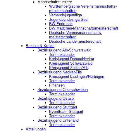
Mannschaftsturniere
Württembergische Vereinsmannschafts-
meisterschaften
Verbandsjugendliga
Jugendbundesliga Süd
BW-Endrunde
BW Mädchen-Mannschaftsmeisterschaft
Deutsche Vereinsmannschafts-
meisterschaften
Deutsche Ländermeisterschaft
Bezirke & Kreise
Bezirksjugend Alb-Schwarzwald
Terminkalender
Kreisjugend Donau/Neckar
Kreisjugend Schwarzwald
Kreisjugend Zollern/Alb
Bezirksjugend Neckar-Fils
Kreisjugend ‎Esslingen/Nürtingen
Terminkalender
Finanzen
Bezirksjugend Oberschwaben
Terminkalender
Bezirksjugend Ostalb
Terminkalender
Bezirksjugend Stuttgart
‎Eventteam Stuttgart
Terminkalender
Bezirksjugend Unterland
Terminkalender
Abteilungen