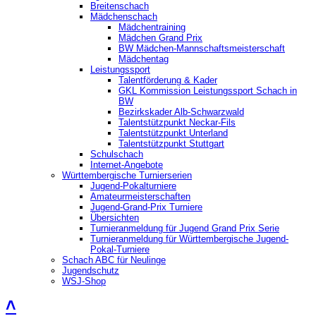
Breitenschach
Mädchenschach
Mädchentraining
Mädchen Grand Prix
BW Mädchen-Mannschaftsmeisterschaft
Mädchentag
Leistungssport
Talentförderung & Kader
GKL Kommission Leistungssport Schach in
BW
Bezirkskader Alb-Schwarzwald
Talentstützpunkt Neckar-Fils
Talentstützpunkt Unterland
Talentstützpunkt Stuttgart
Schulschach
Internet-Angebote
Württembergische Turnierserien
Jugend-Pokalturniere
Amateurmeisterschaften
Jugend-Grand-Prix Turniere
Übersichten
Turnieranmeldung für Jugend Grand Prix Serie
Turnieranmeldung für Württembergische Jugend-
Pokal-Turniere
Schach ABC für Neulinge
Jugendschutz
WSJ-Shop
˄