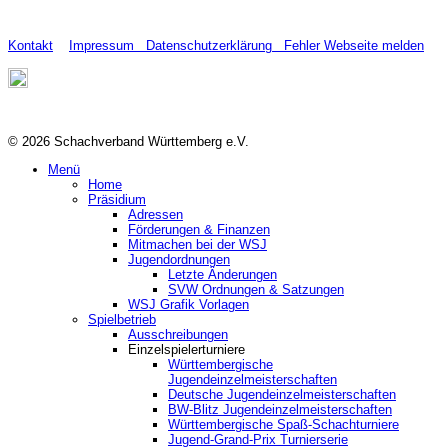
Kontakt
Impressum
Datenschutzerklärung
Fehler Webseite melden
© 2026 Schachverband Württemberg e.V.
Menü
Home
Präsidium
Adressen
Förderungen & Finanzen
Mitmachen bei der WSJ
Jugendordnungen
Letzte Änderungen
SVW Ordnungen & Satzungen
WSJ Grafik Vorlagen
Spielbetrieb
Ausschreibungen
Einzelspielerturniere
Württembergische
Jugendeinzelmeisterschaften
Deutsche Jugendeinzelmeisterschaften
BW-Blitz Jugendeinzelmeisterschaften
Württembergische Spaß-Schachturniere
Jugend-Grand-Prix Turnierserie