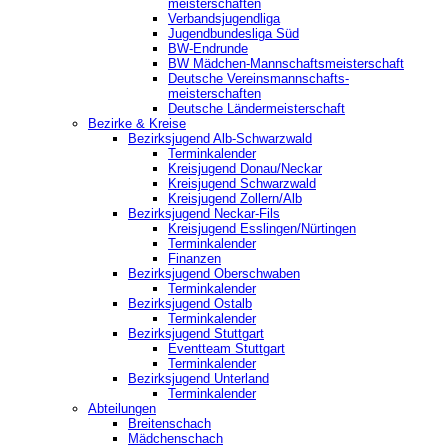
meisterschaften
Verbandsjugendliga
Jugendbundesliga Süd
BW-Endrunde
BW Mädchen-Mannschaftsmeisterschaft
Deutsche Vereinsmannschafts-
meisterschaften
Deutsche Ländermeisterschaft
Bezirke & Kreise
Bezirksjugend Alb-Schwarzwald
Terminkalender
Kreisjugend Donau/Neckar
Kreisjugend Schwarzwald
Kreisjugend Zollern/Alb
Bezirksjugend Neckar-Fils
Kreisjugend ‎Esslingen/Nürtingen
Terminkalender
Finanzen
Bezirksjugend Oberschwaben
Terminkalender
Bezirksjugend Ostalb
Terminkalender
Bezirksjugend Stuttgart
‎Eventteam Stuttgart
Terminkalender
Bezirksjugend Unterland
Terminkalender
Abteilungen
Breitenschach
Mädchenschach