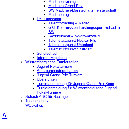
Mädchentraining
Mädchen Grand Prix
BW Mädchen-Mannschaftsmeisterschaft
Mädchentag
Leistungssport
Talentförderung & Kader
GKL Kommission Leistungssport Schach in
BW
Bezirkskader Alb-Schwarzwald
Talentstützpunkt Neckar-Fils
Talentstützpunkt Unterland
Talentstützpunkt Stuttgart
Schulschach
Internet-Angebote
Württembergische Turnierserien
Jugend-Pokalturniere
Amateurmeisterschaften
Jugend-Grand-Prix Turniere
Übersichten
Turnieranmeldung für Jugend Grand Prix Serie
Turnieranmeldung für Württembergische Jugend-
Pokal-Turniere
Schach ABC für Neulinge
Jugendschutz
WSJ-Shop
˄