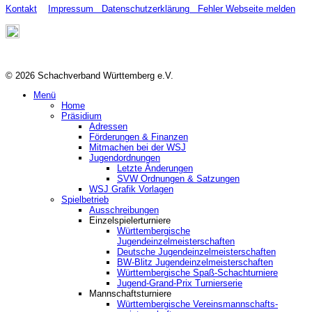
Kontakt
Impressum
Datenschutzerklärung
Fehler Webseite melden
© 2026 Schachverband Württemberg e.V.
Menü
Home
Präsidium
Adressen
Förderungen & Finanzen
Mitmachen bei der WSJ
Jugendordnungen
Letzte Änderungen
SVW Ordnungen & Satzungen
WSJ Grafik Vorlagen
Spielbetrieb
Ausschreibungen
Einzelspielerturniere
Württembergische
Jugendeinzelmeisterschaften
Deutsche Jugendeinzelmeisterschaften
BW-Blitz Jugendeinzelmeisterschaften
Württembergische Spaß-Schachturniere
Jugend-Grand-Prix Turnierserie
Mannschaftsturniere
Württembergische Vereinsmannschafts-