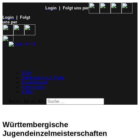
Login
| Folgt uns per
Login
| Folgt
uns per
SVW
Ergebnisdienst & Portal
Schachjugend
Verein finden
E-Mail
Suche...bei der WSJ
Württembergische
Jugendeinzelmeisterschaften