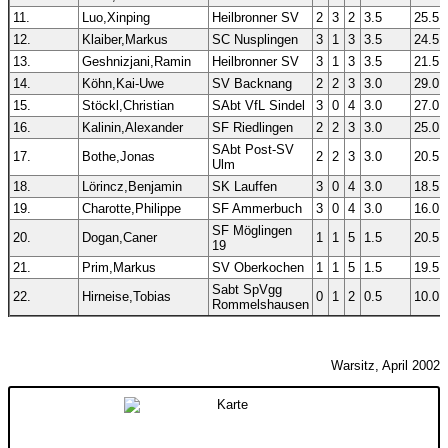
11.
Luo,Xinping
Heilbronner SV
2
3
2
3.5
25.5
12.
Klaiber,Markus
SC Nusplingen
3
1
3
3.5
24.5
13.
Geshnizjani,Ramin
Heilbronner SV
3
1
3
3.5
21.5
14.
Köhn,Kai-Uwe
SV Backnang
2
2
3
3.0
29.0
15.
Stöckl,Christian
SAbt VfL Sindel
3
0
4
3.0
27.0
16.
Kalinin,Alexander
SF Riedlingen
2
2
3
3.0
25.0
SAbt Post-SV
17.
Bothe,Jonas
2
2
3
3.0
20.5
Ulm
18.
Lörincz,Benjamin
SK Lauffen
3
0
4
3.0
18.5
19.
Charotte,Philippe
SF Ammerbuch
3
0
4
3.0
16.0
SF Möglingen
20.
Dogan,Caner
1
1
5
1.5
20.5
19
21.
Prim,Markus
SV Oberkochen
1
1
5
1.5
19.5
Sabt SpVgg
22.
Hirneise,Tobias
0
1
2
0.5
10.0
Rommelshausen
Warsitz, April 2002