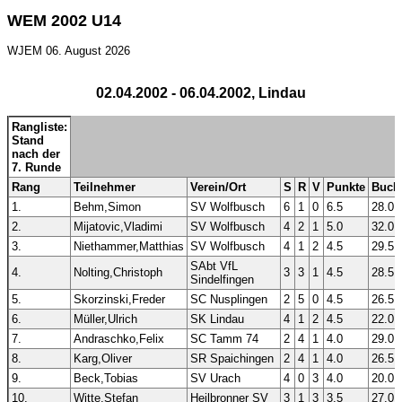
WEM 2002 U14
WJEM
06. August 2026
02.04.2002 - 06.04.2002, Lindau
Rangliste:
Stand
nach der
7. Runde
Rang
Teilnehmer
Verein/Ort
S
R
V
Punkte
Buch
1.
Behm,Simon
SV Wolfbusch
6
1
0
6.5
28.0
2.
Mijatovic,Vladimi
SV Wolfbusch
4
2
1
5.0
32.0
3.
Niethammer,Matthias
SV Wolfbusch
4
1
2
4.5
29.5
SAbt VfL
4.
Nolting,Christoph
3
3
1
4.5
28.5
Sindelfingen
5.
Skorzinski,Freder
SC Nusplingen
2
5
0
4.5
26.5
6.
Müller,Ulrich
SK Lindau
4
1
2
4.5
22.0
7.
Andraschko,Felix
SC Tamm 74
2
4
1
4.0
29.0
8.
Karg,Oliver
SR Spaichingen
2
4
1
4.0
26.5
9.
Beck,Tobias
SV Urach
4
0
3
4.0
20.0
10.
Witte,Stefan
Heilbronner SV
3
1
3
3.5
27.0