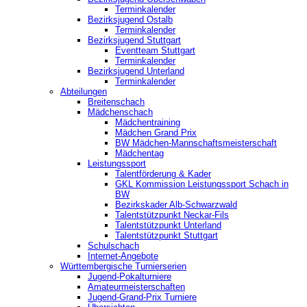
Terminkalender
Bezirksjugend Ostalb
Terminkalender
Bezirksjugend Stuttgart
‎Eventteam Stuttgart
Terminkalender
Bezirksjugend Unterland
Terminkalender
Abteilungen
Breitenschach
Mädchenschach
Mädchentraining
Mädchen Grand Prix
BW Mädchen-Mannschaftsmeisterschaft
Mädchentag
Leistungssport
Talentförderung & Kader
GKL Kommission Leistungssport Schach in
BW
Bezirkskader Alb-Schwarzwald
Talentstützpunkt Neckar-Fils
Talentstützpunkt Unterland
Talentstützpunkt Stuttgart
Schulschach
Internet-Angebote
Württembergische Turnierserien
Jugend-Pokalturniere
Amateurmeisterschaften
Jugend-Grand-Prix Turniere