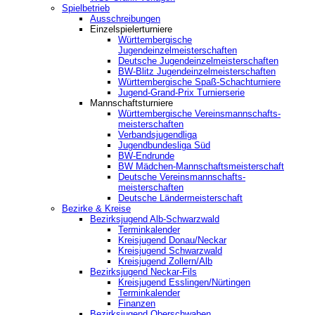
Spielbetrieb
Ausschreibungen
Einzelspielerturniere
Württembergische
Jugendeinzelmeisterschaften
Deutsche Jugendeinzelmeisterschaften
BW-Blitz Jugendeinzelmeisterschaften
Württembergische Spaß-Schachturniere
Jugend-Grand-Prix Turnierserie
Mannschaftsturniere
Württembergische Vereinsmannschafts-
meisterschaften
Verbandsjugendliga
Jugendbundesliga Süd
BW-Endrunde
BW Mädchen-Mannschaftsmeisterschaft
Deutsche Vereinsmannschafts-
meisterschaften
Deutsche Ländermeisterschaft
Bezirke & Kreise
Bezirksjugend Alb-Schwarzwald
Terminkalender
Kreisjugend Donau/Neckar
Kreisjugend Schwarzwald
Kreisjugend Zollern/Alb
Bezirksjugend Neckar-Fils
Kreisjugend ‎Esslingen/Nürtingen
Terminkalender
Finanzen
Bezirksjugend Oberschwaben