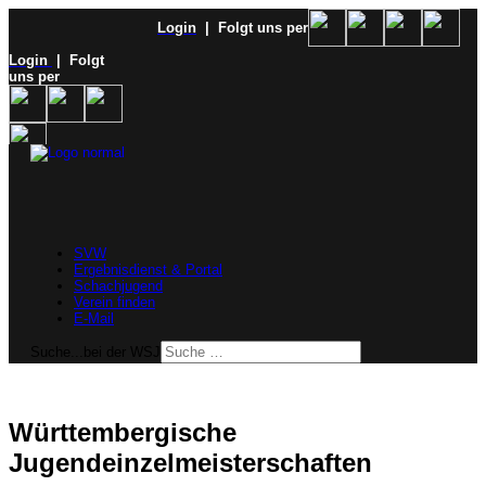
Login
| Folgt uns per
Login
| Folgt
uns per
SVW
Ergebnisdienst & Portal
Schachjugend
Verein finden
E-Mail
Suche...bei der WSJ
Württembergische
Jugendeinzelmeisterschaften