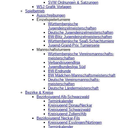
SVW Ordnungen & Satzungen
WSJ Grafik Vorlagen
Spielbetrieb
Ausschreibungen
Einzelspielerturniere
Württembergische
Jugendeinzelmeisterschaften
Deutsche Jugendeinzelmeisterschaften
BW-Blitz Jugendeinzelmeisterschaften
Württembergische Spaß-Schachturniere
Jugend-Grand-Prix Turnierserie
Mannschaftsturniere
Württembergische Vereinsmannschafts-
meisterschaften
Verbandsjugendliga
Jugendbundesliga Süd
BW-Endrunde
BW Mädchen-Mannschaftsmeisterschaft
Deutsche Vereinsmannschafts-
meisterschaften
Deutsche Ländermeisterschaft
Bezirke & Kreise
Bezirksjugend Alb-Schwarzwald
Terminkalender
Kreisjugend Donau/Neckar
Kreisjugend Schwarzwald
Kreisjugend Zollern/Alb
Bezirksjugend Neckar-Fils
Kreisjugend ‎Esslingen/Nürtingen
Terminkalender