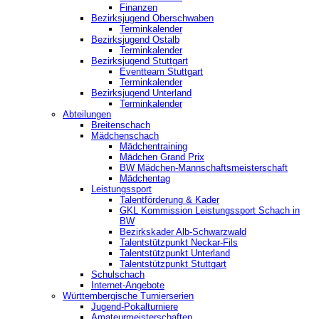
Finanzen
Bezirksjugend Oberschwaben
Terminkalender
Bezirksjugend Ostalb
Terminkalender
Bezirksjugend Stuttgart
‎Eventteam Stuttgart
Terminkalender
Bezirksjugend Unterland
Terminkalender
Abteilungen
Breitenschach
Mädchenschach
Mädchentraining
Mädchen Grand Prix
BW Mädchen-Mannschaftsmeisterschaft
Mädchentag
Leistungssport
Talentförderung & Kader
GKL Kommission Leistungssport Schach in
BW
Bezirkskader Alb-Schwarzwald
Talentstützpunkt Neckar-Fils
Talentstützpunkt Unterland
Talentstützpunkt Stuttgart
Schulschach
Internet-Angebote
Württembergische Turnierserien
Jugend-Pokalturniere
Amateurmeisterschaften