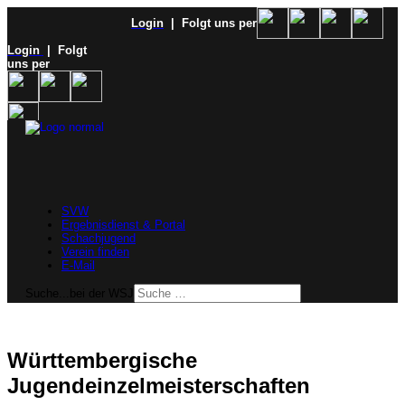
Login
| Folgt uns per
Login
| Folgt
uns per
SVW
Ergebnisdienst & Portal
Schachjugend
Verein finden
E-Mail
Suche...bei der WSJ
Württembergische
Jugendeinzelmeisterschaften