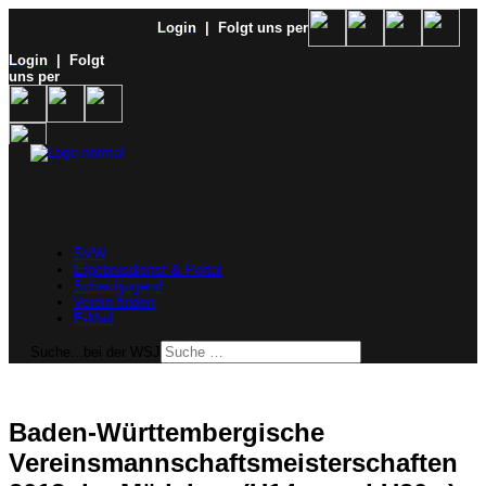
Login
| Folgt uns per
Login
| Folgt
uns per
SVW
Ergebnisdienst & Portal
Schachjugend
Verein finden
E-Mail
Suche...bei der WSJ
Baden-Württembergische
Vereinsmannschaftsmeisterschaften