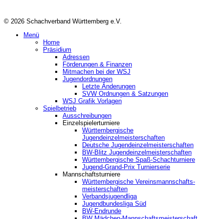
© 2026 Schachverband Württemberg e.V.
Menü
Home
Präsidium
Adressen
Förderungen & Finanzen
Mitmachen bei der WSJ
Jugendordnungen
Letzte Änderungen
SVW Ordnungen & Satzungen
WSJ Grafik Vorlagen
Spielbetrieb
Ausschreibungen
Einzelspielerturniere
Württembergische
Jugendeinzelmeisterschaften
Deutsche Jugendeinzelmeisterschaften
BW-Blitz Jugendeinzelmeisterschaften
Württembergische Spaß-Schachturniere
Jugend-Grand-Prix Turnierserie
Mannschaftsturniere
Württembergische Vereinsmannschafts-
meisterschaften
Verbandsjugendliga
Jugendbundesliga Süd
BW-Endrunde
BW Mädchen-Mannschaftsmeisterschaft