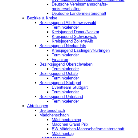
Deutsche Vereinsmannschafts-
meisterschaften
Deutsche Ländermeisterschaft
Bezirke & Kreise
Bezirksjugend Alb-Schwarzwald
Terminkalender
Kreisjugend Donau/Neckar
Kreisjugend Schwarzwald
Kreisjugend Zollern/Alb
Bezirksjugend Neckar-Fils
Kreisjugend ‎Esslingen/Nürtingen
Terminkalender
Finanzen
Bezirksjugend Oberschwaben
Terminkalender
Bezirksjugend Ostalb
Terminkalender
Bezirksjugend Stuttgart
‎Eventteam Stuttgart
Terminkalender
Bezirksjugend Unterland
Terminkalender
Abteilungen
Breitenschach
Mädchenschach
Mädchentraining
Mädchen Grand Prix
BW Mädchen-Mannschaftsmeisterschaft
Mädchentag