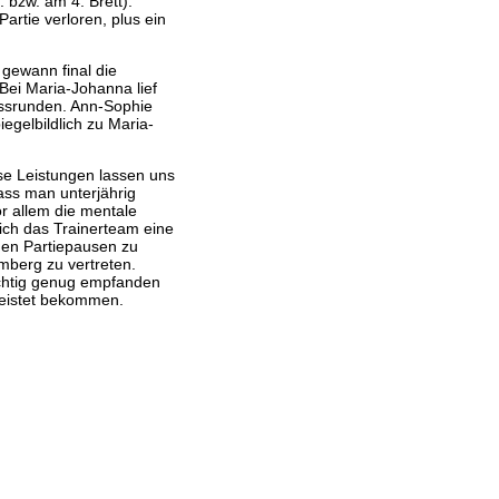
 bzw. am 4. Brett).
artie verloren, plus ein
 gewann final die
 Bei Maria-Johanna lief
ussrunden. Ann-Sophie
egelbildlich zu Maria-
öse Leistungen lassen uns
ass man unterjährig
r allem die mentale
ch das Trainerteam eine
 den Partiepausen zu
emberg zu vertreten.
wichtig genug empfanden
rleistet bekommen.