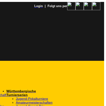
Login
| Folgt uns per
Württembergische
haft
Turnierserien
Jugend-Pokalturniere
Amateurmeisterschaften