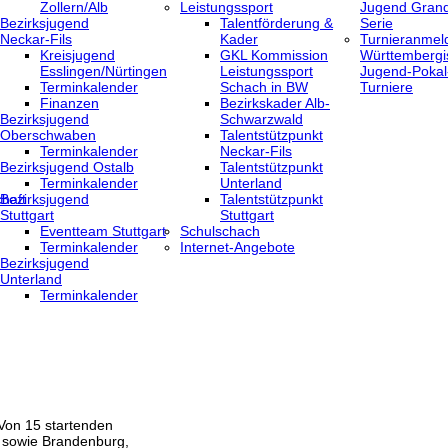
Zollern/Alb
Leistungssport
Jugend Grand
Bezirksjugend
Talentförderung &
Serie
Neckar-Fils
Kader
Turnieranmel
Kreisjugend
GKL Kommission
Württembergi
‎Esslingen/Nürtingen
Leistungssport
Jugend-Pokal
Terminkalender
Schach in BW
Turniere
Finanzen
Bezirkskader Alb-
Bezirksjugend
Schwarzwald
Oberschwaben
Talentstützpunkt
Terminkalender
Neckar-Fils
Bezirksjugend Ostalb
Talentstützpunkt
Terminkalender
Unterland
haft
Bezirksjugend
Talentstützpunkt
Stuttgart
Stuttgart
‎Eventteam Stuttgart
Schulschach
Terminkalender
Internet-Angebote
Bezirksjugend
Unterland
Terminkalender
Von 15 startenden
n sowie Brandenburg,