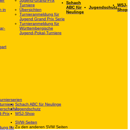
der
Jugend-Grand-Prix
Schach
Turniere
WSJ-
ABC für
Jugendschutz
h in
Übersichten
Shop
Neulinge
Turnieranmeldung für
Jugend Grand Prix Serie
Turnieranmeldung für
ar-
Württembergische
Jugend-Pokal-Turniere
gart
urnierserien
turniere
Schach ABC für Neulinge
erschaften
Jugendschutz
-Prix
WSJ-Shop
SVW-Seiten
Zu den anderen SVW Seiten
dung für