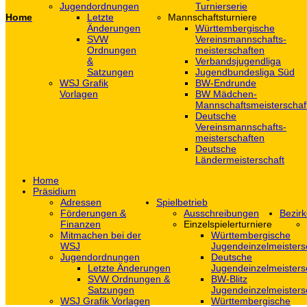
Jugendordnungen
Turnierserie
Home
Letzte
Mannschaftsturniere
Änderungen
Württembergische
SVW
Vereinsmannschafts-
Ordnungen
meisterschaften
&
Verbandsjugendliga
Satzungen
Jugendbundesliga Süd
WSJ Grafik
BW-Endrunde
Vorlagen
BW Mädchen-
Mannschaftsmeisterschaf
Deutsche
Vereinsmannschafts-
meisterschaften
Deutsche
Ländermeisterschaft
Home
Präsidium
Adressen
Spielbetrieb
Förderungen &
Ausschreibungen
Bezirk
Finanzen
Einzelspielerturniere
Mitmachen bei der
Württembergische
WSJ
Jugendeinzelmeisters
Jugendordnungen
Deutsche
Letzte Änderungen
Jugendeinzelmeisters
SVW Ordnungen &
BW-Blitz
Satzungen
Jugendeinzelmeisters
WSJ Grafik Vorlagen
Württembergische