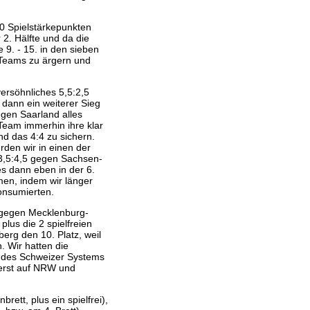
00 Spielstärkepunkten
2. Hälfte und da die
 9. - 15. in den sieben
n Teams zu ärgern und
ersöhnliches 5,5:2,5
dann ein weiterer Sieg
egen Saarland alles
 Team immerhin ihre klar
d das 4:4 zu sichern.
den wir in einen der
t 3,5:4,5 gegen Sachsen-
es dann eben in der 6.
en, indem wir länger
onsumierten.
g gegen Mecklenburg-
lus die 2 spielfreien
erg den 10. Platz, weil
 Wir hatten die
 des Schweizer Systems
 erst auf NRW und
rett, plus ein spielfrei),