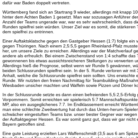
dafür war Baden doppelt vertreten.
Württemberg fand sich an Startrang 9 wieder, allerdings mit knapp 1
hinter dem Achten Baden 1 gesetzt. Man war sozusagen Anführer der 
Anzahl der Teams ungerade war, war es sehr wahrscheinlich, dass die
Runden spielfrei sein würden. Unser Ziel war es somit, die stärkere
dem spielfrei zu entrinnen.
Einer Auftaktsklatsche gegen den Gastgeber Hessen (1:7) folgte ein v
gegen Thüringen. Nach einem 2,5:5,5 gegen Rheinland-Pfalz musste 
her, um unsere Ziele zu erreichen. Allerdings war der Matchverlauf g
andere als erfreulich. Bei einem Zwischenstand von 1:4 schaffte das
gewonnenen bis etwas aussichtsreicheren Stellungen zu verwerten un
Allerdings hieß die Prognose, selbst wenn wir Runde 5 gewännen, wür
beiden Schlussrunden spielfrei sein. In der 5. Runde verloren wir mi
Anhalt, welche die Schlussrunde spielfrei sein sollten. Uns erwischte 
Runde. Wir nutzten den freien Nachmittag für Teambuilding-Maßnahm
Wiesbaden unsicher machten und Waffeln sowie Pizzen und Döner k
In der Schlussrunde setzte es dann einen befreienden 5,5:2,5-Erfol
Vorpommern. Somit erreichten wir spielerisch 5:7 Mannschaftspunkte p
MP, also ein ausgeglichenes 7:7. Im Endklassement erreicht Württemb
man eine schlechte Zweitwertung hat durch das Unten-herum-Spielen.
schwächer eingestuften Teams bzw. unser bester Gegner war wegen
der Auftaktgegner Hessen. Es war somit ganz gut, dass wir gar nicht
Bayern getroffen sind.
Eine gute Leistung erzielten Lars Waffenschmidt (3,5 aus 6 am Spitzenb