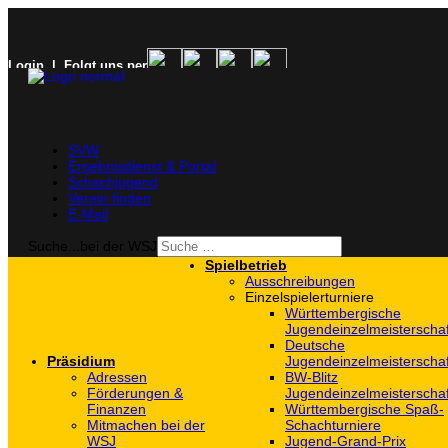
Login
| Folgt uns per
SVW
Ergebnisdienst & Portal
Schachjugend
Verein finden
E-Mail
Suche...bei der WSJ
Spielbetrieb
Ausschreibungen
Einzelspielerturniere
Württembergische
Jugendeinzelmeisterscha
Deutsche
Präsidium
Jugendeinzelmeisterscha
Adressen
BW-Blitz
Förderungen &
Jugendeinzelmeisterscha
Finanzen
Württembergische Spaß-
Mitmachen bei der
Schachturniere
WSJ
Jugend-Grand-Prix