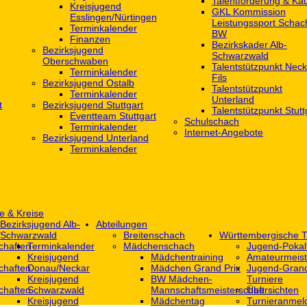
Talentförderung & Ka
Kreisjugend
GKL Kommission
‎Esslingen/Nürtingen
Leistungssport Schac
Terminkalender
BW
Finanzen
Bezirkskader Alb-
Bezirksjugend
Schwarzwald
Oberschwaben
Talentstützpunkt Neck
Terminkalender
Fils
Bezirksjugend Ostalb
Talentstützpunkt
Terminkalender
Unterland
t
Bezirksjugend Stuttgart
Talentstützpunkt Stutt
‎Eventteam Stuttgart
Schulschach
Terminkalender
Internet-Angebote
Bezirksjugend Unterland
Terminkalender
e & Kreise
Bezirksjugend Alb-
Abteilungen
Schwarzwald
Breitenschach
Württembergische T
chaften
Terminkalender
Mädchenschach
Jugend-Pokal
Kreisjugend
Mädchentraining
Amateurmeist
chaften
Donau/Neckar
Mädchen Grand Prix
Jugend-Grand
Kreisjugend
BW Mädchen-
Turniere
chaften
Schwarzwald
Mannschaftsmeisterschaft
Übersichten
Kreisjugend
Mädchentag
Turnieranmel