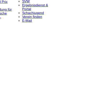
SVW
 Prix
Ergebnisdienst &
Portal
dung für
Schachjugend
sche
Verein finden
-
E-Mail