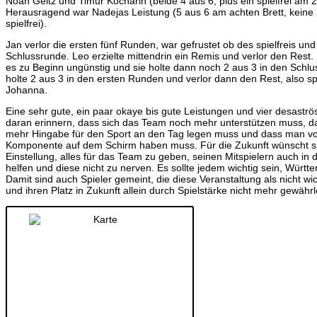
Noah Geltz und Timur Kocharin (beide 4 aus 6, plus ein spielfrei am 2.
Herausragend war Nadejas Leistung (5 aus 6 am achten Brett, keine P
spielfrei).
Jan verlor die ersten fünf Runden, war gefrustet ob des spielfreis und
Schlussrunde. Leo erzielte mittendrin ein Remis und verlor den Rest.
es zu Beginn ungünstig und sie holte dann noch 2 aus 3 in den Schl
holte 2 aus 3 in den ersten Runden und verlor dann den Rest, also spi
Johanna.
Eine sehr gute, ein paar okaye bis gute Leistungen und vier desastr
daran erinnern, dass sich das Team noch mehr unterstützen muss, d
mehr Hingabe für den Sport an den Tag legen muss und dass man vo
Komponente auf dem Schirm haben muss. Für die Zukunft wünscht si
Einstellung, alles für das Team zu geben, seinen Mitspielern auch in
helfen und diese nicht zu nerven. Es sollte jedem wichtig sein, Württ
Damit sind auch Spieler gemeint, die diese Veranstaltung als nicht 
und ihren Platz in Zukunft allein durch Spielstärke nicht mehr gewäh