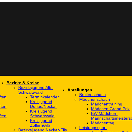
Bezirke & Kreise
Bezirksjugend Alb-
Abteilungen
Schwarzwald
Breitenschach
ften
Terminkalender
Mädchenschach
Kreisjugend
Mädchentraining
ften
Donau/Neckar
Mädchen Grand Prix
Kreisjugend
BW Mädchen-
ften
Schwarzwald
Mannschaftsmeistersc
Kreisjugend
Mädchentag
Zollern/Alb
Leistungssport
Bezirksjugend Neckar-Fils