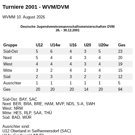
Turniere 2001 - WVM/DVM
WVMM
10. August 2026
Deutsche Jugendvereinsmannschaftsmeisterschaften DVM
26. - 30.12.2001
Gruppe
U12
U14w
U16
U20
U20w
Ges
Süd-Ost
5
6
4
3
5
23
Nord
5
4
4
3
4
20
West
4
4
4
3
4
19
Mitte
3
2
4
2
4
15
Süd
2
3
3
2
2
12
Ausrichter
1
1
1
1
1
5
Ges
20
20
20
14
20
94
Süd-Ost: BAY, SAC
Nord: BER, BRA, BRE, HAM, MVP, NDS, S-A, SWH
West: NRW
Mitte: HES, RLP, SAA, THÜ
Süd: BAD, WÜR
Ausrichter sind:
U12 Oberland in Seifhennersdorf (SAC)