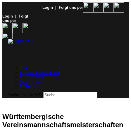
Login
| Folgt uns per
Login
| Folgt
uns per
SVW
Ergebnisdienst & Portal
Schachjugend
Verein finden
E-Mail
Suche...bei der WSJ
Württembergische
Vereinsmannschaftsmeisterschaften