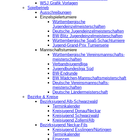
WSJ Grafik Vorlagen
Spielbetrieb
Ausschreibungen
Einzelspielerturniere
Württembergische
Jugendeinzelmeisterschaften
Deutsche Jugendeinzelmeisterschaften
BW-Blitz Jugendeinzelmeisterschaften
Württembergische Spaß-Schachturniere
Jugend-Grand-Prix Turnierserie
Mannschaftsturniere
Württembergische Vereinsmannschafts-
meisterschaften
Verbandsjugendliga
Jugendbundesliga Süd
BW-Endrunde
BW Mädchen-Mannschaftsmeisterschaft
Deutsche Vereinsmannschafts-
meisterschaften
Deutsche Ländermeisterschaft
Bezirke & Kreise
Bezirksjugend Alb-Schwarzwald
Terminkalender
Kreisjugend Donau/Neckar
Kreisjugend Schwarzwald
Kreisjugend Zollern/Alb
Bezirksjugend Neckar-Fils
Kreisjugend ‎Esslingen/Nürtingen
Terminkalender
Finanzen