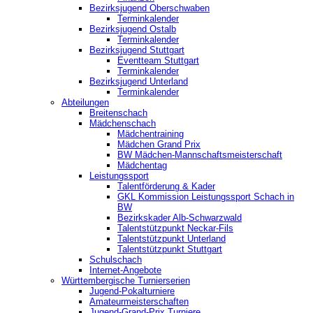
Bezirksjugend Oberschwaben
Terminkalender
Bezirksjugend Ostalb
Terminkalender
Bezirksjugend Stuttgart
‎Eventteam Stuttgart
Terminkalender
Bezirksjugend Unterland
Terminkalender
Abteilungen
Breitenschach
Mädchenschach
Mädchentraining
Mädchen Grand Prix
BW Mädchen-Mannschaftsmeisterschaft
Mädchentag
Leistungssport
Talentförderung & Kader
GKL Kommission Leistungssport Schach in
BW
Bezirkskader Alb-Schwarzwald
Talentstützpunkt Neckar-Fils
Talentstützpunkt Unterland
Talentstützpunkt Stuttgart
Schulschach
Internet-Angebote
Württembergische Turnierserien
Jugend-Pokalturniere
Amateurmeisterschaften
Jugend-Grand-Prix Turniere