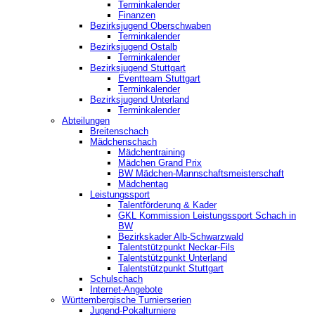
Terminkalender
Finanzen
Bezirksjugend Oberschwaben
Terminkalender
Bezirksjugend Ostalb
Terminkalender
Bezirksjugend Stuttgart
‎Eventteam Stuttgart
Terminkalender
Bezirksjugend Unterland
Terminkalender
Abteilungen
Breitenschach
Mädchenschach
Mädchentraining
Mädchen Grand Prix
BW Mädchen-Mannschaftsmeisterschaft
Mädchentag
Leistungssport
Talentförderung & Kader
GKL Kommission Leistungssport Schach in
BW
Bezirkskader Alb-Schwarzwald
Talentstützpunkt Neckar-Fils
Talentstützpunkt Unterland
Talentstützpunkt Stuttgart
Schulschach
Internet-Angebote
Württembergische Turnierserien
Jugend-Pokalturniere