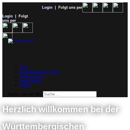
Login
| Folgt uns per
Login
| Folgt
uns per
SVW
Ergebnisdienst & Portal
Schachjugend
Verein finden
E-Mail
Suche...bei der WSJ
Herzlich willkommen bei der
Württembergischen