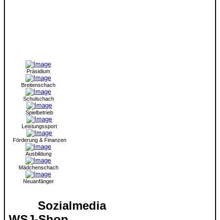
Präsidium
Breitenschach
Schulschach
Spielbetrieb
Leistungssport
Förderung & Finanzen
Ausbildung
Mädchenschach
Neuanfänger
Sozialmedia
WSJ-Shop