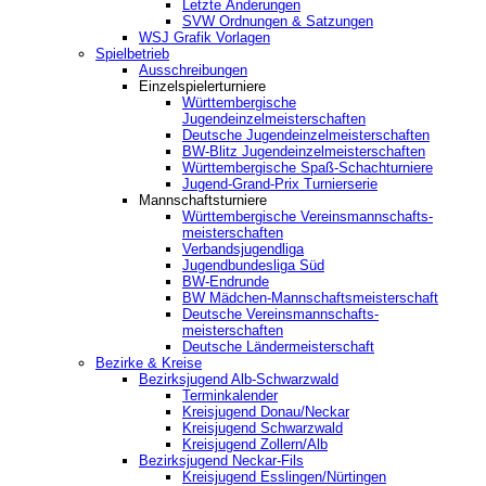
Letzte Änderungen
SVW Ordnungen & Satzungen
WSJ Grafik Vorlagen
Spielbetrieb
Ausschreibungen
Einzelspielerturniere
Württembergische
Jugendeinzelmeisterschaften
Deutsche Jugendeinzelmeisterschaften
BW-Blitz Jugendeinzelmeisterschaften
Württembergische Spaß-Schachturniere
Jugend-Grand-Prix Turnierserie
Mannschaftsturniere
Württembergische Vereinsmannschafts-
meisterschaften
Verbandsjugendliga
Jugendbundesliga Süd
BW-Endrunde
BW Mädchen-Mannschaftsmeisterschaft
Deutsche Vereinsmannschafts-
meisterschaften
Deutsche Ländermeisterschaft
Bezirke & Kreise
Bezirksjugend Alb-Schwarzwald
Terminkalender
Kreisjugend Donau/Neckar
Kreisjugend Schwarzwald
Kreisjugend Zollern/Alb
Bezirksjugend Neckar-Fils
Kreisjugend ‎Esslingen/Nürtingen