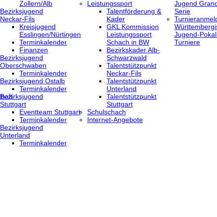
Zollern/Alb
Leistungssport
Jugend Grand
Bezirksjugend
Talentförderung &
Serie
Neckar-Fils
Kader
Turnieranmel
Kreisjugend
GKL Kommission
Württembergi
‎Esslingen/Nürtingen
Leistungssport
Jugend-Pokal
Terminkalender
Schach in BW
Turniere
Finanzen
Bezirkskader Alb-
Bezirksjugend
Schwarzwald
Oberschwaben
Talentstützpunkt
Terminkalender
Neckar-Fils
Bezirksjugend Ostalb
Talentstützpunkt
Terminkalender
Unterland
haft
Bezirksjugend
Talentstützpunkt
Stuttgart
Stuttgart
‎Eventteam Stuttgart
Schulschach
Terminkalender
Internet-Angebote
Bezirksjugend
Unterland
Terminkalender