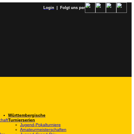
Login
| Folgt uns per
Württembergische
haft
Turnierserien
Jugend-Pokalturniere
Amateurmeisterschaften