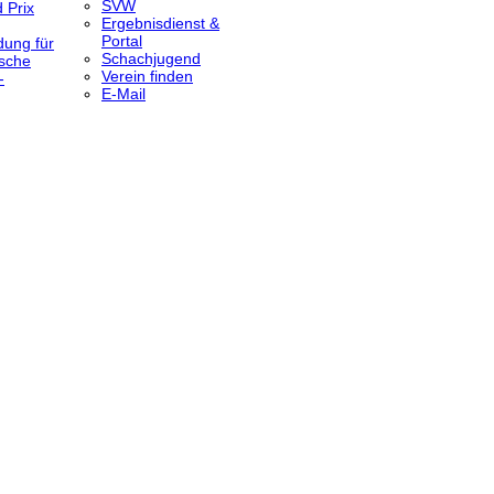
SVW
 Prix
Ergebnisdienst &
Portal
dung für
Schachjugend
sche
Verein finden
-
E-Mail