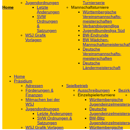
Jugendordnungen
Turnierserie
Home
Letzte
Mannschaftsturniere
Änderungen
Württembergische
SVW
Vereinsmannschafts-
Ordnungen
meisterschaften
&
Verbandsjugendliga
Satzungen
Jugendbundesliga Süd
WSJ Grafik
BW-Endrunde
Vorlagen
BW Mädchen-
Mannschaftsmeisterschaf
Deutsche
Vereinsmannschafts-
meisterschaften
Deutsche
Ländermeisterschaft
Home
Präsidium
Adressen
Spielbetrieb
Förderungen &
Ausschreibungen
Bezirk
Finanzen
Einzelspielerturniere
Mitmachen bei der
Württembergische
WSJ
Jugendeinzelmeisters
Jugendordnungen
Deutsche
Letzte Änderungen
Jugendeinzelmeisters
SVW Ordnungen &
BW-Blitz
Satzungen
Jugendeinzelmeisters
WSJ Grafik Vorlagen
Württembergische