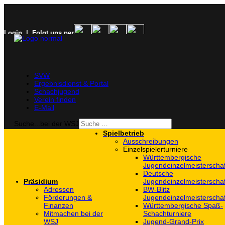
Login
| Folgt uns per
SVW
Ergebnisdienst & Portal
Schachjugend
Verein finden
E-Mail
Suche...bei der WSJ
Spielbetrieb
Ausschreibungen
Einzelspielerturniere
Württembergische
Jugendeinzelmeisterscha
Deutsche
Präsidium
Jugendeinzelmeisterscha
Adressen
BW-Blitz
Förderungen &
Jugendeinzelmeisterscha
Finanzen
Württembergische Spaß-
Mitmachen bei der
Schachturniere
WSJ
Jugend-Grand-Prix