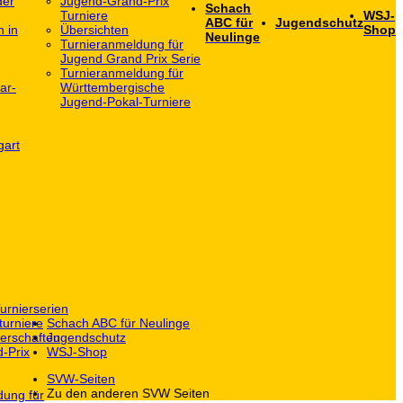
der
Jugend-Grand-Prix
Schach
Turniere
WSJ-
ABC für
Jugendschutz
h in
Übersichten
Shop
Neulinge
Turnieranmeldung für
Jugend Grand Prix Serie
Turnieranmeldung für
ar-
Württembergische
Jugend-Pokal-Turniere
gart
urnierserien
turniere
Schach ABC für Neulinge
erschaften
Jugendschutz
-Prix
WSJ-Shop
SVW-Seiten
Zu den anderen SVW Seiten
dung für