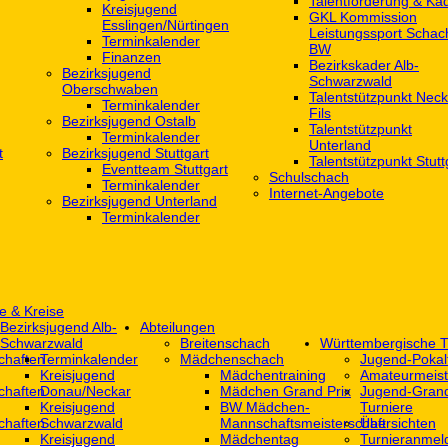
Talentförderung & Ka
Kreisjugend
GKL Kommission
‎Esslingen/Nürtingen
Leistungssport Schac
Terminkalender
BW
Finanzen
Bezirkskader Alb-
Bezirksjugend
Schwarzwald
Oberschwaben
Talentstützpunkt Neck
Terminkalender
Fils
Bezirksjugend Ostalb
Talentstützpunkt
Terminkalender
Unterland
t
Bezirksjugend Stuttgart
Talentstützpunkt Stutt
‎Eventteam Stuttgart
Schulschach
Terminkalender
Internet-Angebote
Bezirksjugend Unterland
Terminkalender
e & Kreise
Bezirksjugend Alb-
Abteilungen
Schwarzwald
Breitenschach
Württembergische T
chaften
Terminkalender
Mädchenschach
Jugend-Pokal
Kreisjugend
Mädchentraining
Amateurmeist
chaften
Donau/Neckar
Mädchen Grand Prix
Jugend-Grand
Kreisjugend
BW Mädchen-
Turniere
chaften
Schwarzwald
Mannschaftsmeisterschaft
Übersichten
Kreisjugend
Mädchentag
Turnieranmel