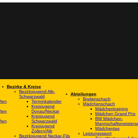
Bezirke & Kreise
Bezirksjugend Alb-
Abteilungen
Schwarzwald
Breitenschach
ften
Terminkalender
Mädchenschach
Kreisjugend
Mädchentraining
ften
Donau/Neckar
Mädchen Grand Prix
Kreisjugend
BW Mädchen-
ften
Schwarzwald
Mannschaftsmeistersc
Kreisjugend
Mädchentag
Zollern/Alb
Leistungssport
Bezirksjugend Neckar-Fils