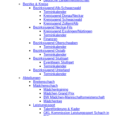
Deutsche Ländermeisterschaft
Bezirke & Kreise
Bezirksjugend Alb-Schwarzwald
Terminkalender
Kreisjugend Donau/Neckar
Kreisjugend Schwarzwald
Kreisjugend Zollern/Alb
Bezirksjugend Neckar-Fils
Kreisjugend ‎Esslingen/Nürtingen
Terminkalender
Finanzen
Bezirksjugend Oberschwaben
Terminkalender
Bezirksjugend Ostalb
Terminkalender
Bezirksjugend Stuttgart
‎Eventteam Stuttgart
Terminkalender
Bezirksjugend Unterland
Terminkalender
Abteilungen
Breitenschach
Mädchenschach
Mädchentraining
Mädchen Grand Prix
BW Mädchen-Mannschaftsmeisterschaft
Mädchentag
Leistungssport
Talentförderung & Kader
GKL Kommission Leistungssport Schach in