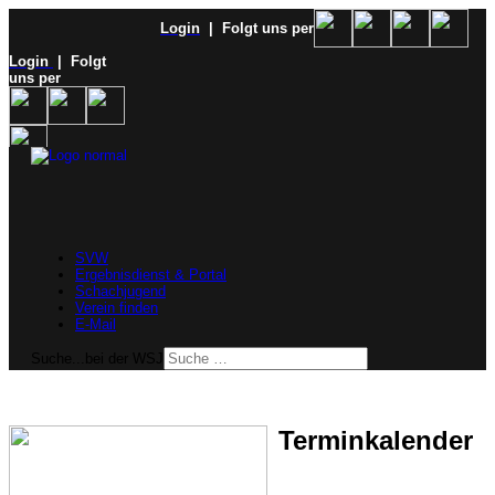
Login
| Folgt uns per
Login
| Folgt
uns per
SVW
Ergebnisdienst & Portal
Schachjugend
Verein finden
E-Mail
Suche...bei der WSJ
Terminkalender