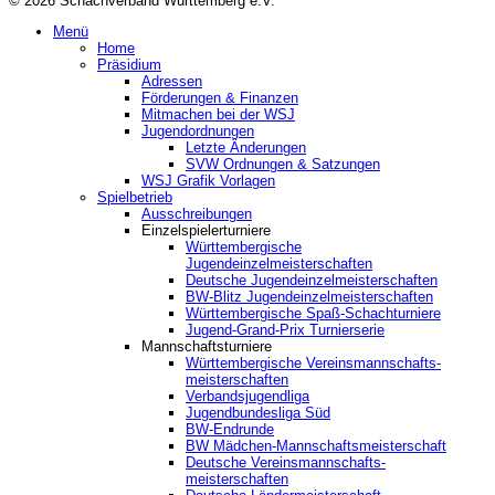
© 2026 Schachverband Württemberg e.V.
Menü
Home
Präsidium
Adressen
Förderungen & Finanzen
Mitmachen bei der WSJ
Jugendordnungen
Letzte Änderungen
SVW Ordnungen & Satzungen
WSJ Grafik Vorlagen
Spielbetrieb
Ausschreibungen
Einzelspielerturniere
Württembergische
Jugendeinzelmeisterschaften
Deutsche Jugendeinzelmeisterschaften
BW-Blitz Jugendeinzelmeisterschaften
Württembergische Spaß-Schachturniere
Jugend-Grand-Prix Turnierserie
Mannschaftsturniere
Württembergische Vereinsmannschafts-
meisterschaften
Verbandsjugendliga
Jugendbundesliga Süd
BW-Endrunde
BW Mädchen-Mannschaftsmeisterschaft
Deutsche Vereinsmannschafts-
meisterschaften