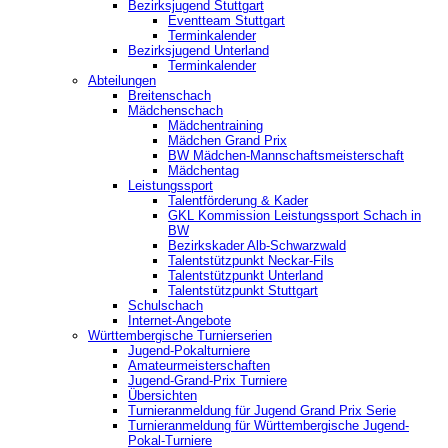
Bezirksjugend Stuttgart
‎Eventteam Stuttgart
Terminkalender
Bezirksjugend Unterland
Terminkalender
Abteilungen
Breitenschach
Mädchenschach
Mädchentraining
Mädchen Grand Prix
BW Mädchen-Mannschaftsmeisterschaft
Mädchentag
Leistungssport
Talentförderung & Kader
GKL Kommission Leistungssport Schach in
BW
Bezirkskader Alb-Schwarzwald
Talentstützpunkt Neckar-Fils
Talentstützpunkt Unterland
Talentstützpunkt Stuttgart
Schulschach
Internet-Angebote
Württembergische Turnierserien
Jugend-Pokalturniere
Amateurmeisterschaften
Jugend-Grand-Prix Turniere
Übersichten
Turnieranmeldung für Jugend Grand Prix Serie
Turnieranmeldung für Württembergische Jugend-
Pokal-Turniere