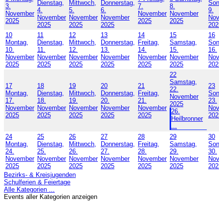
Dienstag,
Mittwoch,
Donnerstag,
Son
3.
7.
8.
4.
5.
6.
9.
November
November
November
November
November
November
No
2025
2025
2025
2025
2025
2025
202
10
11
12
13
14
15
16
Montag,
Dienstag,
Mittwoch,
Donnerstag,
Freitag,
Samstag,
Son
10.
11.
12.
13.
14.
15.
16.
November
November
November
November
November
November
No
2025
2025
2025
2025
2025
2025
202
22
Samstag,
17
18
19
20
21
23
22.
Montag,
Dienstag,
Mittwoch,
Donnerstag,
Freitag,
Son
November
17.
18.
19.
20.
21.
23.
2025
November
November
November
November
November
No
26.
2025
2025
2025
2025
2025
202
Heilbronner
...
24
25
26
27
28
29
30
Montag,
Dienstag,
Mittwoch,
Donnerstag,
Freitag,
Samstag,
Son
24.
25.
26.
27.
28.
29.
30.
November
November
November
November
November
November
No
2025
2025
2025
2025
2025
2025
202
Bezirks- & Kreisjugenden
Schulferien & Feiertage
Alle Kategorien ...
Events aller Kategorien anzeigen