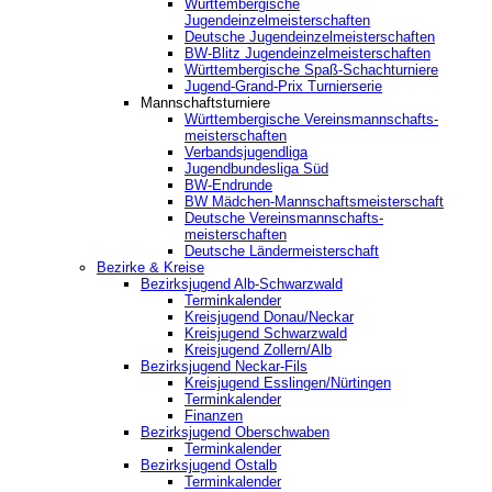
Württembergische
Jugendeinzelmeisterschaften
Deutsche Jugendeinzelmeisterschaften
BW-Blitz Jugendeinzelmeisterschaften
Württembergische Spaß-Schachturniere
Jugend-Grand-Prix Turnierserie
Mannschaftsturniere
Württembergische Vereinsmannschafts-
meisterschaften
Verbandsjugendliga
Jugendbundesliga Süd
BW-Endrunde
BW Mädchen-Mannschaftsmeisterschaft
Deutsche Vereinsmannschafts-
meisterschaften
Deutsche Ländermeisterschaft
Bezirke & Kreise
Bezirksjugend Alb-Schwarzwald
Terminkalender
Kreisjugend Donau/Neckar
Kreisjugend Schwarzwald
Kreisjugend Zollern/Alb
Bezirksjugend Neckar-Fils
Kreisjugend ‎Esslingen/Nürtingen
Terminkalender
Finanzen
Bezirksjugend Oberschwaben
Terminkalender
Bezirksjugend Ostalb
Terminkalender