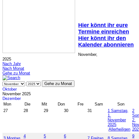
Hier könnt ihr eure
Termine einreichen
Hier könnt ihr den
Kalender abonnieren
November,
2025
Nach Jahr
Nach Monat
Gehe zu Monat
Gehe zu Monat
Oktober
November 2025
Dezember
Mon
Die
Mit
Don
Fre
Sam
Son
27
28
29
30
31
1
Samstag,
2
1.
Son
November
2.
2025
No
Allerheiligen
202
4
5
6
9
3
Montag,
7
Freitag,
8
Samstag,