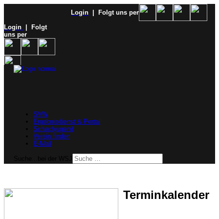
Login
| Folgt uns per
Login
| Folgt
uns per
SVW
Ergebnisdienst & Portal
Schachjugend
Verein finden
E-Mail
Suche...bei der WSJ
Terminkalender