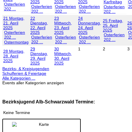
2025
2025
2025
Karfreitag
Os
Osterferien
Osterferien
Osterferien
Osterferien
20
Osterferien
202 ...
202 ...
202 ...
202 ...
202 ...
21
Montag,
22
23
24
25
Freitag,
21. April
Dienstag,
Mittwoch,
Donnerstag,
26
25. April
2025
22. April
23. April
24. April
26
2025
Osterferien
2025
2025
2025
Os
Osterferien
202 ...
Osterferien
Osterferien
Osterferien
20
202 ...
202 ...
202 ...
202 ...
Ostermontag
29
30
1
2
3
28
Montag,
Dienstag,
Mittwoch,
28. April
29. April
30. April
2025
2025
2025
Bezirks- & Kreisjugenden
Schulferien & Feiertage
Alle Kategorien ...
Events aller Kategorien anzeigen
Bezirksjugend Alb-Schwarzwald Termine:
Keine Termine