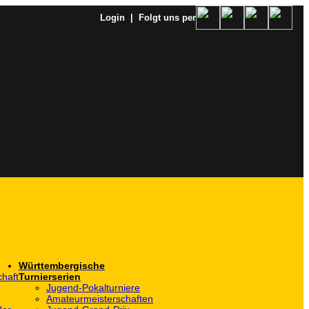
Login
| Folgt uns per
Württembergische
haft
Turnierserien
Jugend-Pokalturniere
Amateurmeisterschaften