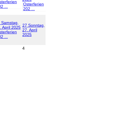
terferien
Osterferien
2 ...
202 ...
Samstag,
27
Sonntag,
. April 2025
27. April
terferien
2025
2 ...
4