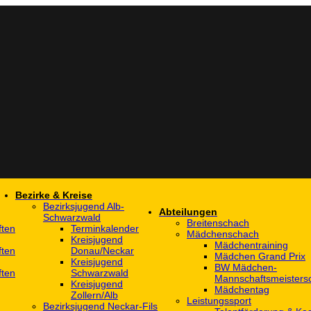
Bezirke & Kreise
Bezirksjugend Alb-
Abteilungen
Schwarzwald
Breitenschach
ften
Terminkalender
Mädchenschach
Kreisjugend
Mädchentraining
ften
Donau/Neckar
Mädchen Grand Prix
Kreisjugend
BW Mädchen-
ften
Schwarzwald
Mannschaftsmeistersc
Kreisjugend
Mädchentag
Zollern/Alb
Leistungssport
Bezirksjugend Neckar-Fils