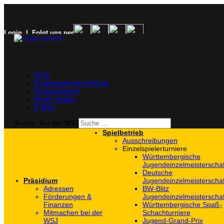
Login
| Folgt uns per
SVW
Ergebnisdienst & Portal
Schachjugend
Verein finden
E-Mail
Suche...bei der WSJ
Spielbetrieb
Ausschreibungen
Einzelspielerturniere
Württembergische
Jugendeinzelmeisterscha
Deutsche
Präsidium
Jugendeinzelmeisterscha
Adressen
BW-Blitz
Förderungen &
Jugendeinzelmeisterscha
Finanzen
Württembergische Spaß-
Mitmachen bei der
Schachturniere
WSJ
Jugend-Grand-Prix