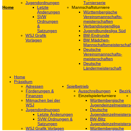
Jugendordnungen
Turnierserie
Home
Letzte
Mannschaftsturniere
Änderungen
Württembergische
SVW
Vereinsmannschafts-
Ordnungen
meisterschaften
&
Verbandsjugendliga
Satzungen
Jugendbundesliga Süd
WSJ Grafik
BW-Endrunde
Vorlagen
BW Mädchen-
Mannschaftsmeisterschaf
Deutsche
Vereinsmannschafts-
meisterschaften
Deutsche
Ländermeisterschaft
Home
Präsidium
Adressen
Spielbetrieb
Förderungen &
Ausschreibungen
Bezirk
Finanzen
Einzelspielerturniere
Mitmachen bei der
Württembergische
WSJ
Jugendeinzelmeisters
Jugendordnungen
Deutsche
Letzte Änderungen
Jugendeinzelmeisters
SVW Ordnungen &
BW-Blitz
Satzungen
Jugendeinzelmeisters
WSJ Grafik Vorlagen
Württembergische