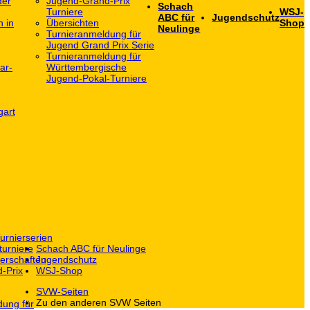
der
Jugend-Grand-Prix
Schach
Turniere
WSJ-
ABC für
Jugendschutz
h in
Übersichten
Shop
Neulinge
Turnieranmeldung für
Jugend Grand Prix Serie
Turnieranmeldung für
ar-
Württembergische
Jugend-Pokal-Turniere
gart
urnierserien
turniere
Schach ABC für Neulinge
erschaften
Jugendschutz
-Prix
WSJ-Shop
SVW-Seiten
Zu den anderen SVW Seiten
dung für