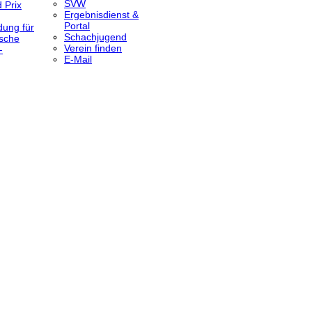
SVW
 Prix
Ergebnisdienst &
Portal
dung für
Schachjugend
sche
Verein finden
-
E-Mail