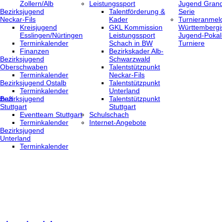
Zollern/Alb
Leistungssport
Jugend Grand
Bezirksjugend
Talentförderung &
Serie
Neckar-Fils
Kader
Turnieranmel
Kreisjugend
GKL Kommission
Württembergi
‎Esslingen/Nürtingen
Leistungssport
Jugend-Pokal
Terminkalender
Schach in BW
Turniere
Finanzen
Bezirkskader Alb-
Bezirksjugend
Schwarzwald
Oberschwaben
Talentstützpunkt
Terminkalender
Neckar-Fils
Bezirksjugend Ostalb
Talentstützpunkt
Terminkalender
Unterland
haft
Bezirksjugend
Talentstützpunkt
Stuttgart
Stuttgart
‎Eventteam Stuttgart
Schulschach
Terminkalender
Internet-Angebote
Bezirksjugend
Unterland
Terminkalender