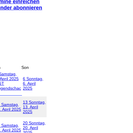
rmine einreichen
ender abonnieren
m
Son
Samstag,
 April 2025
6
Sonntag,
GT
6. April
ugendschac
2025
13
Sonntag,
Samstag,
13. April
. April 2025
2025
20
Sonntag,
Samstag,
20. April
. April 2025
2025