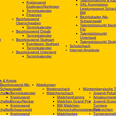
Talentförderung & Ka
Kreisjugend
GKL Kommission
‎Esslingen/Nürtingen
Leistungssport Schac
Terminkalender
BW
Finanzen
Bezirkskader Alb-
Bezirksjugend
Schwarzwald
Oberschwaben
Talentstützpunkt Neck
Terminkalender
Fils
Bezirksjugend Ostalb
Talentstützpunkt
Terminkalender
Unterland
t
Bezirksjugend Stuttgart
Talentstützpunkt Stutt
‎Eventteam Stuttgart
Schulschach
Terminkalender
Internet-Angebote
Bezirksjugend Unterland
Terminkalender
e & Kreise
Bezirksjugend Alb-
Abteilungen
Schwarzwald
Breitenschach
Württembergische T
chaften
Terminkalender
Mädchenschach
Jugend-Pokal
Kreisjugend
Mädchentraining
Amateurmeist
chaften
Donau/Neckar
Mädchen Grand Prix
Jugend-Grand
Kreisjugend
BW Mädchen-
Turniere
chaften
Schwarzwald
Mannschaftsmeisterschaft
Übersichten
Kreisjugend
Mädchentag
Turnieranmel