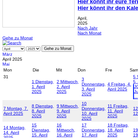
Hier könnt ihr eure Te
Hier könnt ihr den Kal
April,
2025
Nach Jahr
Nach Monat
Gehe zu Monat
Gehe zu Monat
März
April 2025
Mai
Mon
Die
Mit
Don
Fre
Sa
31
5
3
1
Dienstag,
2
Mittwoch,
5.
Donnerstag,
4
Freitag, 4.
1. April
2. April
J
3. April
April 2025
2025
2025
J
2025
...
10
8
Dienstag,
9
Mittwoch,
11
Freitag,
7
Montag, 7.
Donnerstag,
12
8. April
9. April
11. April
April 2025
10. April
12
2025
2025
2025
2025
15
16
17
18
Freitag,
14
Montag,
Dienstag,
Mittwoch,
Donnerstag,
18. April
19
14. April
15. April
16. April
17. April
2025
19
2025