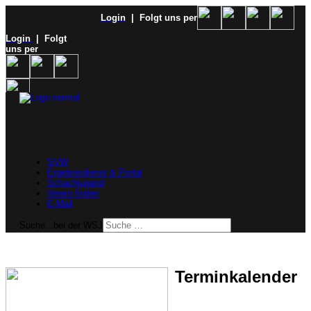
Login
| Folgt uns per
Login
| Folgt
uns per
SVW
Ergebnisdienst & Portal
Schachjugend
Verein finden
E-Mail
Suche...bei der WSJ
Terminkalender