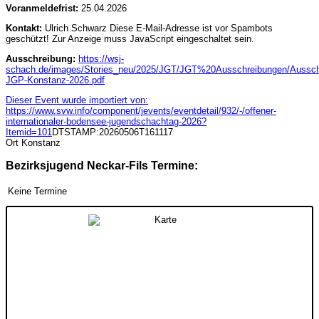
Voranmeldefrist:
25.04.2026
Kontakt:
Ulrich Schwarz
Diese E-Mail-Adresse ist vor Spambots
geschützt! Zur Anzeige muss JavaScript eingeschaltet sein.
Ausschreibung:
https://wsj-
schach.de/images/Stories_neu/2025/JGT/JGT%20Ausschreibungen/Aussch
JGP-Konstanz-2026.pdf
Dieser Event wurde importiert von:
https://www.svw.info/component/jevents/eventdetail/932/-/offener-
internationaler-bodensee-jugendschachtag-2026?
Itemid=101
DTSTAMP:20260506T161117
Ort
Konstanz
Bezirksjugend Neckar-Fils Termine:
Keine Termine