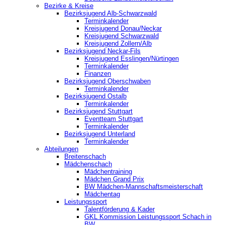
Bezirke & Kreise
Bezirksjugend Alb-Schwarzwald
Terminkalender
Kreisjugend Donau/Neckar
Kreisjugend Schwarzwald
Kreisjugend Zollern/Alb
Bezirksjugend Neckar-Fils
Kreisjugend ‎Esslingen/Nürtingen
Terminkalender
Finanzen
Bezirksjugend Oberschwaben
Terminkalender
Bezirksjugend Ostalb
Terminkalender
Bezirksjugend Stuttgart
‎Eventteam Stuttgart
Terminkalender
Bezirksjugend Unterland
Terminkalender
Abteilungen
Breitenschach
Mädchenschach
Mädchentraining
Mädchen Grand Prix
BW Mädchen-Mannschaftsmeisterschaft
Mädchentag
Leistungssport
Talentförderung & Kader
GKL Kommission Leistungssport Schach in
BW