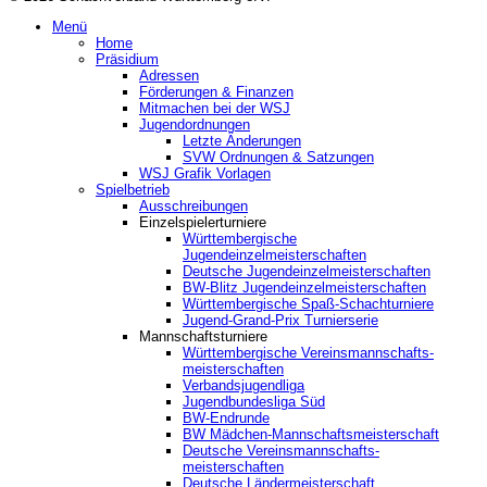
Menü
Home
Präsidium
Adressen
Förderungen & Finanzen
Mitmachen bei der WSJ
Jugendordnungen
Letzte Änderungen
SVW Ordnungen & Satzungen
WSJ Grafik Vorlagen
Spielbetrieb
Ausschreibungen
Einzelspielerturniere
Württembergische
Jugendeinzelmeisterschaften
Deutsche Jugendeinzelmeisterschaften
BW-Blitz Jugendeinzelmeisterschaften
Württembergische Spaß-Schachturniere
Jugend-Grand-Prix Turnierserie
Mannschaftsturniere
Württembergische Vereinsmannschafts-
meisterschaften
Verbandsjugendliga
Jugendbundesliga Süd
BW-Endrunde
BW Mädchen-Mannschaftsmeisterschaft
Deutsche Vereinsmannschafts-
meisterschaften
Deutsche Ländermeisterschaft