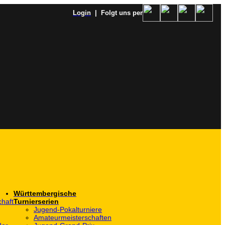
Login
| Folgt uns per
Württembergische
haft
Turnierserien
Jugend-Pokalturniere
Amateurmeisterschaften