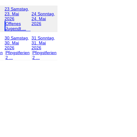
23
Samstag,
23. Mai
24
Sonntag,
2026
24. Mai
Offenes
2026
Jugendt ...
30
Samstag,
31
Sonntag,
30. Mai
31. Mai
2026
2026
en
Pfingstferien
Pfingstferien
2 ...
2 ...