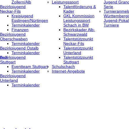
Zollern/Alb
Leistungssport
Jugend Grand
Bezirksjugend
Talentförderung &
Serie
Neckar-Fils
Kader
Turnieranmel
Kreisjugend
GKL Kommission
Württembergi
‎Esslingen/Nürtingen
Leistungssport
Jugend-Pokal
Terminkalender
Schach in BW
Turniere
Finanzen
Bezirkskader Alb-
Bezirksjugend
Schwarzwald
Oberschwaben
Talentstützpunkt
Terminkalender
Neckar-Fils
Bezirksjugend Ostalb
Talentstützpunkt
Terminkalender
Unterland
haft
Bezirksjugend
Talentstützpunkt
Stuttgart
Stuttgart
‎Eventteam Stuttgart
Schulschach
Terminkalender
Internet-Angebote
Bezirksjugend
Unterland
Terminkalender