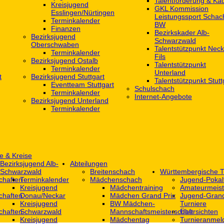
Talentförderung & Ka
Kreisjugend
GKL Kommission
‎Esslingen/Nürtingen
Leistungssport Schac
Terminkalender
BW
Finanzen
Bezirkskader Alb-
Bezirksjugend
Schwarzwald
Oberschwaben
Talentstützpunkt Neck
Terminkalender
Fils
Bezirksjugend Ostalb
Talentstützpunkt
Terminkalender
Unterland
t
Bezirksjugend Stuttgart
Talentstützpunkt Stutt
‎Eventteam Stuttgart
Schulschach
Terminkalender
Internet-Angebote
Bezirksjugend Unterland
Terminkalender
e & Kreise
Bezirksjugend Alb-
Abteilungen
Schwarzwald
Breitenschach
Württembergische T
chaften
Terminkalender
Mädchenschach
Jugend-Pokal
Kreisjugend
Mädchentraining
Amateurmeist
chaften
Donau/Neckar
Mädchen Grand Prix
Jugend-Grand
Kreisjugend
BW Mädchen-
Turniere
chaften
Schwarzwald
Mannschaftsmeisterschaft
Übersichten
Kreisjugend
Mädchentag
Turnieranmel