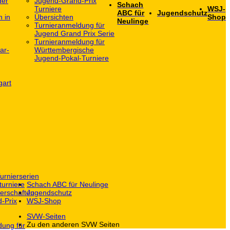
der
Jugend-Grand-Prix
Schach
Turniere
WSJ-
ABC für
Jugendschutz
h in
Übersichten
Shop
Neulinge
Turnieranmeldung für
Jugend Grand Prix Serie
Turnieranmeldung für
ar-
Württembergische
Jugend-Pokal-Turniere
gart
urnierserien
turniere
Schach ABC für Neulinge
erschaften
Jugendschutz
-Prix
WSJ-Shop
SVW-Seiten
Zu den anderen SVW Seiten
dung für