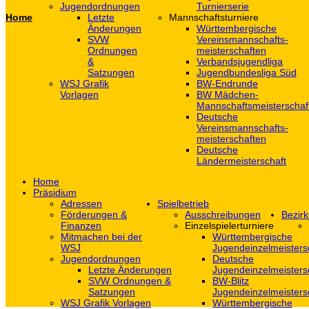
Jugendordnungen
Turnierserie
Home
Letzte
Mannschaftsturniere
Änderungen
Württembergische
SVW
Vereinsmannschafts-
Ordnungen
meisterschaften
&
Verbandsjugendliga
Satzungen
Jugendbundesliga Süd
WSJ Grafik
BW-Endrunde
Vorlagen
BW Mädchen-
Mannschaftsmeisterschaf
Deutsche
Vereinsmannschafts-
meisterschaften
Deutsche
Ländermeisterschaft
Home
Präsidium
Adressen
Spielbetrieb
Förderungen &
Ausschreibungen
Bezirk
Finanzen
Einzelspielerturniere
Mitmachen bei der
Württembergische
WSJ
Jugendeinzelmeisters
Jugendordnungen
Deutsche
Letzte Änderungen
Jugendeinzelmeisters
SVW Ordnungen &
BW-Blitz
Satzungen
Jugendeinzelmeisters
WSJ Grafik Vorlagen
Württembergische