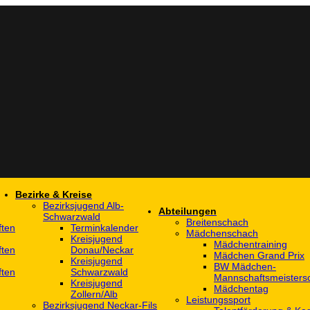
Bezirke & Kreise
Bezirksjugend Alb-
Abteilungen
Schwarzwald
Breitenschach
ften
Terminkalender
Mädchenschach
Kreisjugend
Mädchentraining
ften
Donau/Neckar
Mädchen Grand Prix
Kreisjugend
BW Mädchen-
ften
Schwarzwald
Mannschaftsmeistersc
Kreisjugend
Mädchentag
Zollern/Alb
Leistungssport
Bezirksjugend Neckar-Fils