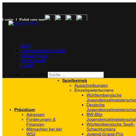
Login
| Folgt uns per
SVW
Ergebnisdienst & Portal
Schachjugend
Verein finden
E-Mail
Suche...bei der WSJ
Spielbetrieb
Ausschreibungen
Einzelspielerturniere
Württembergische
Jugendeinzelmeisterscha
Deutsche
Präsidium
Jugendeinzelmeisterscha
Adressen
BW-Blitz
Förderungen &
Jugendeinzelmeisterscha
Finanzen
Württembergische Spaß-
Mitmachen bei der
Schachturniere
WSJ
Jugend-Grand-Prix