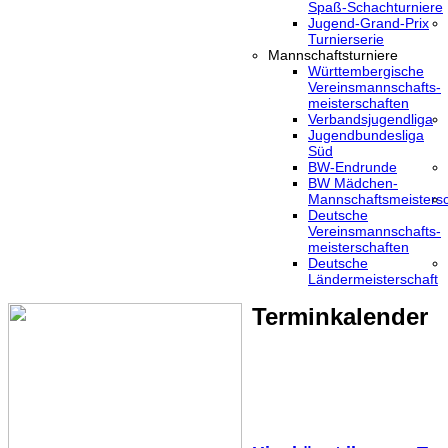
Spaß-Schachturniere
Jugend-Grand-Prix
Turnierserie
Mannschaftsturniere
Württembergische
Vereinsmannschafts-
meisterschaften
Verbandsjugendliga
Jugendbundesliga
Süd
BW-Endrunde
BW Mädchen-
Mannschaftsmeistersc
Deutsche
Vereinsmannschafts-
meisterschaften
Deutsche
Ländermeisterschaft
Terminkalender