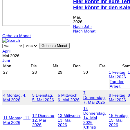
Hier könnt ihr eure Te
Hier könnt ihr den Kal
Mai,
2026
Nach Jahr
Nach Monat
Gehe zu Monat
Gehe zu Monat
April
Mai 2026
Juni
Mon
Die
Mit
Don
Fre
Sa
27
28
29
30
1
Freitag, 1
Mai 2026
Tag der
Arbeit
7
4
Montag, 4.
5
Dienstag,
6
Mittwoch,
8
Freitag, 8
Donnerstag,
Mai 2026
5. Mai 2026
6. Mai 2026
Mai 2026
7. Mai 2026
14
Donnerstag,
12
Dienstag,
13
Mittwoch,
15
Freitag,
11
Montag, 11.
14. Mai
12. Mai
13. Mai
15. Mai
Mai 2026
2026
2026
2026
2026
Christi