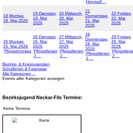
Himmelf ...
21
19
Dienstag,
20
Mittwoch,
22
Freitag,
18
Montag,
Donnerstag,
19. Mai
20. Mai
22. Mai
18. Mai 2026
21. Mai
2026
2026
2026
2026
28
26
Dienstag,
27
Mittwoch,
29
Freitag,
Donnerstag,
25
Montag,
26. Mai
27. Mai
29. Mai
28. Mai
25. Mai 2026
2026
2026
2026
2026
Pfingstmontag
Pfingstferien
Pfingstferien
Pfingstferi
Pfingstferien
2 ...
2 ...
2 ...
2 ...
Bezirks- & Kreisjugenden
Schulferien & Feiertage
Alle Kategorien ...
Events aller Kategorien anzeigen
Bezirksjugend Neckar-Fils Termine:
Keine Termine