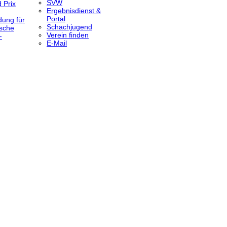
SVW
 Prix
Ergebnisdienst &
Portal
dung für
Schachjugend
sche
Verein finden
-
E-Mail