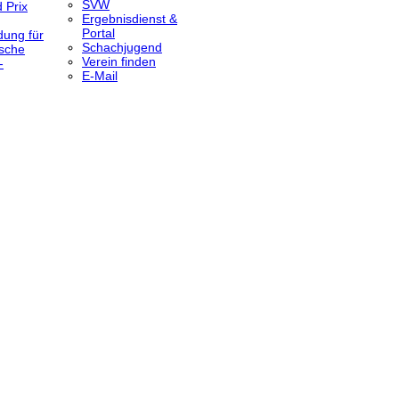
SVW
 Prix
Ergebnisdienst &
Portal
dung für
Schachjugend
sche
Verein finden
-
E-Mail