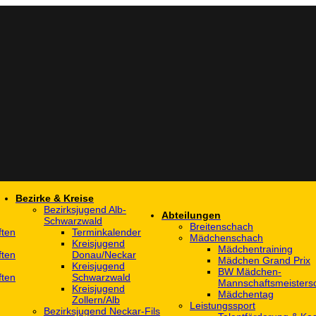
Bezirke & Kreise
Bezirksjugend Alb-
Abteilungen
Schwarzwald
Breitenschach
ften
Terminkalender
Mädchenschach
Kreisjugend
Mädchentraining
ften
Donau/Neckar
Mädchen Grand Prix
Kreisjugend
BW Mädchen-
ften
Schwarzwald
Mannschaftsmeistersc
Kreisjugend
Mädchentag
Zollern/Alb
Leistungssport
Bezirksjugend Neckar-Fils