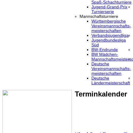
Spaß-Schachturniere
Jugend-Grand-Prix
Turnierserie
Mannschaftsturniere
Württembergische
Vereinsmannschafts-
meisterschaften
Verbandsjugendliga
Jugendbundesliga
Süd
BW-Endrunde
BW Mädchen-
Mannschaftsmeistersc
Deutsche
Vereinsmannschafts-
meisterschaften
Deutsche
Ländermeisterschaft
Terminkalender