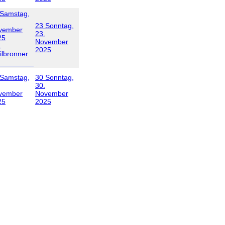
Samstag,
23
Sonntag,
vember
23.
25
November
.
2025
ilbronner
Samstag,
30
Sonntag,
30.
vember
November
25
2025