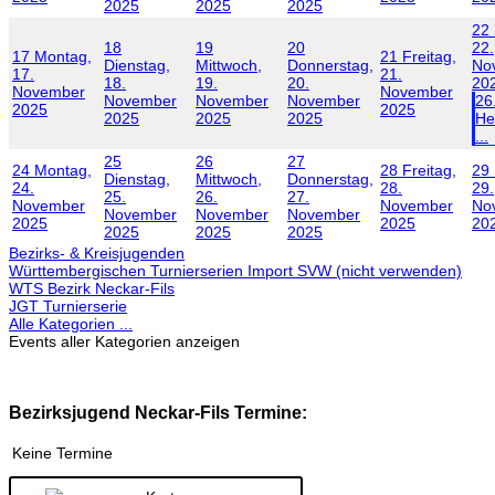
2025
2025
2025
22
18
19
20
22.
17
Montag,
21
Freitag,
Dienstag,
Mittwoch,
Donnerstag,
No
17.
21.
18.
19.
20.
20
November
November
November
November
November
26
2025
2025
2025
2025
2025
He
...
25
26
27
24
Montag,
28
Freitag,
29
Dienstag,
Mittwoch,
Donnerstag,
24.
28.
29.
25.
26.
27.
November
November
No
November
November
November
2025
2025
20
2025
2025
2025
Bezirks- & Kreisjugenden
Württembergischen Turnierserien Import SVW (nicht verwenden)
WTS Bezirk Neckar-Fils
JGT Turnierserie
Alle Kategorien ...
Events aller Kategorien anzeigen
Bezirksjugend Neckar-Fils Termine:
Keine Termine