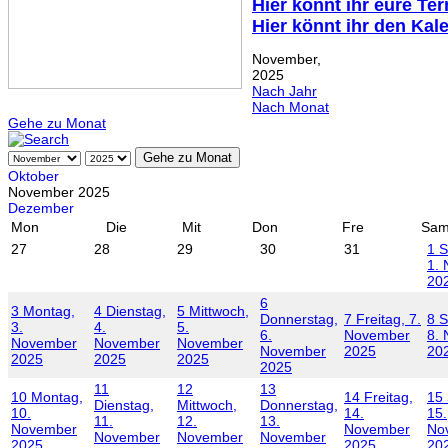
Hier könnt ihr eure Te
Hier könnt ihr den Kal
November,
2025
Nach Jahr
Nach Monat
Gehe zu Monat
Gehe zu Monat
Oktober
November 2025
Dezember
Mon
Die
Mit
Don
Fre
Sa
27
28
29
30
31
1
S
1.
20
6
3
Montag,
4
Dienstag,
5
Mittwoch,
Donnerstag,
7
Freitag, 7.
8
S
3.
4.
5.
6.
November
8.
November
November
November
November
2025
20
2025
2025
2025
2025
11
12
13
10
Montag,
14
Freitag,
15
Dienstag,
Mittwoch,
Donnerstag,
10.
14.
15.
11.
12.
13.
November
November
No
November
November
November
2025
2025
20