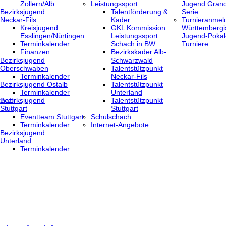
Zollern/Alb
Leistungssport
Jugend Grand
Bezirksjugend
Talentförderung &
Serie
Neckar-Fils
Kader
Turnieranmel
Kreisjugend
GKL Kommission
Württembergi
‎Esslingen/Nürtingen
Leistungssport
Jugend-Pokal
Terminkalender
Schach in BW
Turniere
Finanzen
Bezirkskader Alb-
Bezirksjugend
Schwarzwald
Oberschwaben
Talentstützpunkt
Terminkalender
Neckar-Fils
Bezirksjugend Ostalb
Talentstützpunkt
Terminkalender
Unterland
haft
Bezirksjugend
Talentstützpunkt
Stuttgart
Stuttgart
‎Eventteam Stuttgart
Schulschach
Terminkalender
Internet-Angebote
Bezirksjugend
Unterland
Terminkalender