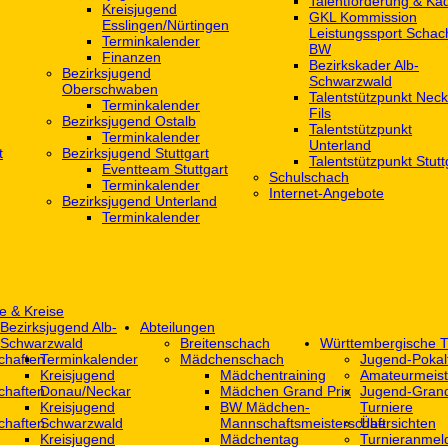
Talentförderung & Ka
Kreisjugend
GKL Kommission
‎Esslingen/Nürtingen
Leistungssport Schac
Terminkalender
BW
Finanzen
Bezirkskader Alb-
Bezirksjugend
Schwarzwald
Oberschwaben
Talentstützpunkt Neck
Terminkalender
Fils
Bezirksjugend Ostalb
Talentstützpunkt
Terminkalender
Unterland
t
Bezirksjugend Stuttgart
Talentstützpunkt Stutt
‎Eventteam Stuttgart
Schulschach
Terminkalender
Internet-Angebote
Bezirksjugend Unterland
Terminkalender
e & Kreise
Bezirksjugend Alb-
Abteilungen
Schwarzwald
Breitenschach
Württembergische T
chaften
Terminkalender
Mädchenschach
Jugend-Pokal
Kreisjugend
Mädchentraining
Amateurmeist
chaften
Donau/Neckar
Mädchen Grand Prix
Jugend-Grand
Kreisjugend
BW Mädchen-
Turniere
chaften
Schwarzwald
Mannschaftsmeisterschaft
Übersichten
Kreisjugend
Mädchentag
Turnieranmel