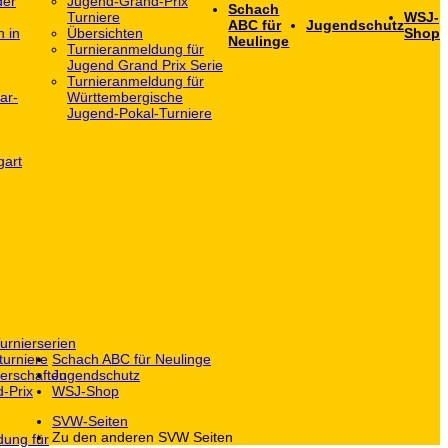
der
Jugend-Grand-Prix
Schach
Turniere
WSJ-
ABC für
Jugendschutz
h in
Übersichten
Shop
Neulinge
Turnieranmeldung für
Jugend Grand Prix Serie
Turnieranmeldung für
ar-
Württembergische
Jugend-Pokal-Turniere
gart
urnierserien
turniere
Schach ABC für Neulinge
erschaften
Jugendschutz
-Prix
WSJ-Shop
SVW-Seiten
Zu den anderen SVW Seiten
dung für