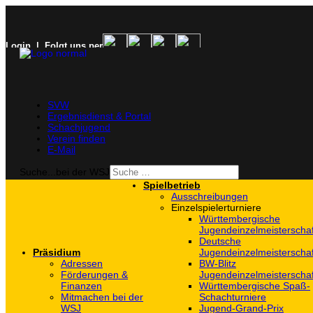
Login
| Folgt uns per
SVW
Ergebnisdienst & Portal
Schachjugend
Verein finden
E-Mail
Suche...bei der WSJ
Spielbetrieb
Ausschreibungen
Einzelspielerturniere
Württembergische
Jugendeinzelmeisterscha
Deutsche
Präsidium
Jugendeinzelmeisterscha
Adressen
BW-Blitz
Förderungen &
Jugendeinzelmeisterscha
Finanzen
Württembergische Spaß-
Mitmachen bei der
Schachturniere
WSJ
Jugend-Grand-Prix