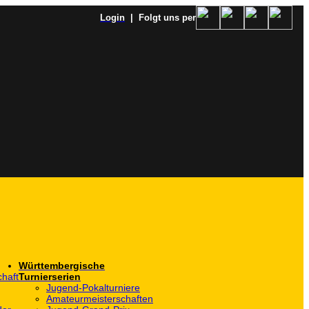
Login
| Folgt uns per
Württembergische
haft
Turnierserien
Jugend-Pokalturniere
Amateurmeisterschaften