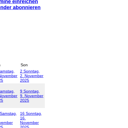
rmine einreichen
ender abonnieren
m
Son
amstag,
2
Sonntag,
 November
2. November
25
2025
amstag,
9
Sonntag,
 November
9. November
25
2025
Samstag,
16
Sonntag,
16.
vember
November
25
2025