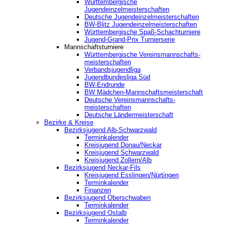
Württembergische
Jugendeinzelmeisterschaften
Deutsche Jugendeinzelmeisterschaften
BW-Blitz Jugendeinzelmeisterschaften
Württembergische Spaß-Schachturniere
Jugend-Grand-Prix Turnierserie
Mannschaftsturniere
Württembergische Vereinsmannschafts-
meisterschaften
Verbandsjugendliga
Jugendbundesliga Süd
BW-Endrunde
BW Mädchen-Mannschaftsmeisterschaft
Deutsche Vereinsmannschafts-
meisterschaften
Deutsche Ländermeisterschaft
Bezirke & Kreise
Bezirksjugend Alb-Schwarzwald
Terminkalender
Kreisjugend Donau/Neckar
Kreisjugend Schwarzwald
Kreisjugend Zollern/Alb
Bezirksjugend Neckar-Fils
Kreisjugend ‎Esslingen/Nürtingen
Terminkalender
Finanzen
Bezirksjugend Oberschwaben
Terminkalender
Bezirksjugend Ostalb
Terminkalender