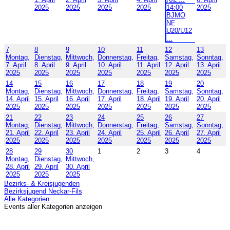
2025
2025
2025
2025
14:00
2025
BJMO
NF
U20/U12
...
7
8
9
10
11
12
13
Montag,
Dienstag,
Mittwoch,
Donnerstag,
Freitag,
Samstag,
Sonntag,
7. April
8. April
9. April
10. April
11. April
12. April
13. April
2025
2025
2025
2025
2025
2025
2025
14
15
16
17
18
19
20
Montag,
Dienstag,
Mittwoch,
Donnerstag,
Freitag,
Samstag,
Sonntag,
14. April
15. April
16. April
17. April
18. April
19. April
20. April
2025
2025
2025
2025
2025
2025
2025
21
22
23
24
25
26
27
Montag,
Dienstag,
Mittwoch,
Donnerstag,
Freitag,
Samstag,
Sonntag,
21. April
22. April
23. April
24. April
25. April
26. April
27. April
2025
2025
2025
2025
2025
2025
2025
28
29
30
1
2
3
4
Montag,
Dienstag,
Mittwoch,
28. April
29. April
30. April
2025
2025
2025
Bezirks- & Kreisjugenden
Bezirksjugend Neckar-Fils
Alle Kategorien ...
Events aller Kategorien anzeigen