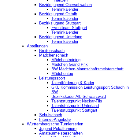
Finanzen
Bezirksjugend Oberschwaben
Terminkalender
Bezirksjugend Ostalb
Terminkalender
Bezirksjugend Stuttgart
‎Eventteam Stuttgart
Terminkalender
Bezirksjugend Unterland
Terminkalender
Abteilungen
Breitenschach
Mädchenschach
Mädchentraining
Mädchen Grand Prix
BW Mädchen-Mannschaftsmeisterschaft
Mädchentag
Leistungssport
Talentförderung & Kader
GKL Kommission Leistungssport Schach in
BW
Bezirkskader Alb-Schwarzwald
Talentstützpunkt Neckar-Fils
Talentstützpunkt Unterland
Talentstützpunkt Stuttgart
Schulschach
Internet-Angebote
Württembergische Turnierserien
Jugend-Pokalturniere
Amateurmeisterschaften