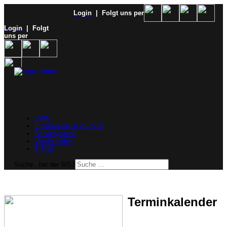
Login
| Folgt uns per
Login
| Folgt
uns per
SVW
Ergebnisdienst & Portal
Schachjugend
Verein finden
E-Mail
Suche...bei der WSJ
Terminkalender