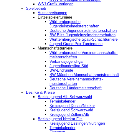
WSJ Grafik Vorlagen
Spielbetrieb
Ausschreibungen
Einzelspielerturniere
Württembergische
Jugendeinzelmeisterschaften
Deutsche Jugendeinzelmeisterschaften
BW-Blitz Jugendeinzelmeisterschaften
Württembergische Spaß-Schachturniere
Jugend-Grand-Prix Turnierserie
Mannschaftsturniere
Württembergische Vereinsmannschafts-
meisterschaften
Verbandsjugendliga
Jugendbundesliga Süd
BW-Endrunde
BW Mädchen-Mannschaftsmeisterschaft
Deutsche Vereinsmannschafts-
meisterschaften
Deutsche Ländermeisterschaft
Bezirke & Kreise
Bezirksjugend Alb-Schwarzwald
Terminkalender
Kreisjugend Donau/Neckar
Kreisjugend Schwarzwald
Kreisjugend Zollern/Alb
Bezirksjugend Neckar-Fils
Kreisjugend ‎Esslingen/Nürtingen
Terminkalender