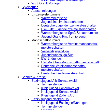
WSJ Grafik Vorlagen
Spielbetrieb
Ausschreibungen
Einzelspielerturniere
Württembergische
Jugendeinzelmeisterschaften
Deutsche Jugendeinzelmeisterschaften
BW-Blitz Jugendeinzelmeisterschaften
Württembergische Spaß-Schachturniere
Jugend-Grand-Prix Turnierserie
Mannschaftsturniere
Württembergische Vereinsmannschafts-
meisterschaften
Verbandsjugendliga
Jugendbundesliga Süd
BW-Endrunde
BW Mädchen-Mannschaftsmeisterschaft
Deutsche Vereinsmannschafts-
meisterschaften
Deutsche Ländermeisterschaft
Bezirke & Kreise
Bezirksjugend Alb-Schwarzwald
Terminkalender
Kreisjugend Donau/Neckar
Kreisjugend Schwarzwald
Kreisjugend Zollern/Alb
Bezirksjugend Neckar-Fils
Kreisjugend ‎Esslingen/Nürtingen
Terminkalender