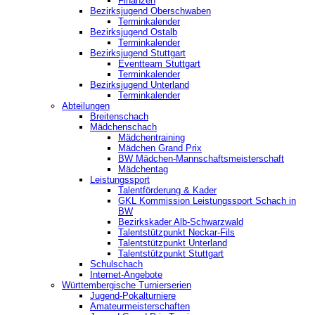
Finanzen
Bezirksjugend Oberschwaben
Terminkalender
Bezirksjugend Ostalb
Terminkalender
Bezirksjugend Stuttgart
‎Eventteam Stuttgart
Terminkalender
Bezirksjugend Unterland
Terminkalender
Abteilungen
Breitenschach
Mädchenschach
Mädchentraining
Mädchen Grand Prix
BW Mädchen-Mannschaftsmeisterschaft
Mädchentag
Leistungssport
Talentförderung & Kader
GKL Kommission Leistungssport Schach in
BW
Bezirkskader Alb-Schwarzwald
Talentstützpunkt Neckar-Fils
Talentstützpunkt Unterland
Talentstützpunkt Stuttgart
Schulschach
Internet-Angebote
Württembergische Turnierserien
Jugend-Pokalturniere
Amateurmeisterschaften