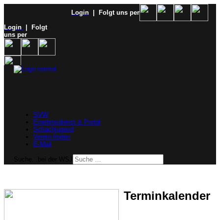
Login
| Folgt uns per
Login
| Folgt
uns per
SVW
Ergebnisdienst & Portal
Schachjugend
Verein finden
E-Mail
Suche...bei der WSJ
Terminkalender