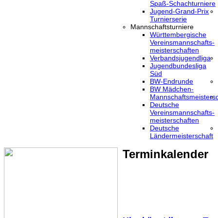
Spaß-Schachturniere
Jugend-Grand-Prix
Turnierserie
Mannschaftsturniere
Württembergische
Vereinsmannschafts-
meisterschaften
Verbandsjugendliga
Jugendbundesliga
Süd
BW-Endrunde
BW Mädchen-
Mannschaftsmeistersc
Deutsche
Vereinsmannschafts-
meisterschaften
Deutsche
Ländermeisterschaft
Terminkalender