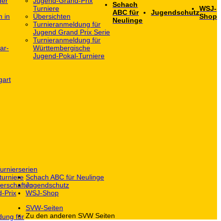
der
Jugend-Grand-Prix
Schach
Turniere
WSJ-
ABC für
Jugendschutz
h in
Übersichten
Shop
Neulinge
Turnieranmeldung für
Jugend Grand Prix Serie
Turnieranmeldung für
ar-
Württembergische
Jugend-Pokal-Turniere
gart
urnierserien
turniere
Schach ABC für Neulinge
erschaften
Jugendschutz
-Prix
WSJ-Shop
SVW-Seiten
Zu den anderen SVW Seiten
dung für