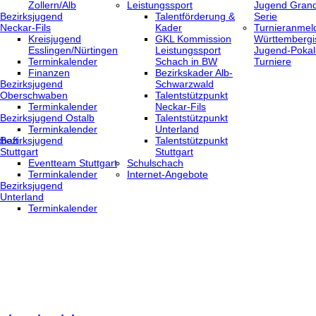
Zollern/Alb
Leistungssport
Jugend Grand
Bezirksjugend
Talentförderung &
Serie
Neckar-Fils
Kader
Turnieranmel
Kreisjugend
GKL Kommission
Württembergi
‎Esslingen/Nürtingen
Leistungssport
Jugend-Pokal
Terminkalender
Schach in BW
Turniere
Finanzen
Bezirkskader Alb-
Bezirksjugend
Schwarzwald
Oberschwaben
Talentstützpunkt
Terminkalender
Neckar-Fils
Bezirksjugend Ostalb
Talentstützpunkt
Terminkalender
Unterland
haft
Bezirksjugend
Talentstützpunkt
Stuttgart
Stuttgart
‎Eventteam Stuttgart
Schulschach
Terminkalender
Internet-Angebote
Bezirksjugend
Unterland
Terminkalender