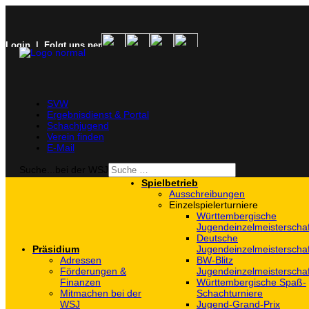
Login
| Folgt uns per
SVW
Ergebnisdienst & Portal
Schachjugend
Verein finden
E-Mail
Suche...bei der WSJ
Spielbetrieb
Ausschreibungen
Einzelspielerturniere
Württembergische
Jugendeinzelmeisterscha
Deutsche
Präsidium
Jugendeinzelmeisterscha
Adressen
BW-Blitz
Förderungen &
Jugendeinzelmeisterscha
Finanzen
Württembergische Spaß-
Mitmachen bei der
Schachturniere
WSJ
Jugend-Grand-Prix