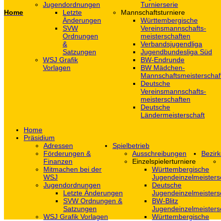
Jugendordnungen
Turnierserie
Home
Letzte
Mannschaftsturniere
Änderungen
Württembergische
SVW
Vereinsmannschafts-
Ordnungen
meisterschaften
&
Verbandsjugendliga
Satzungen
Jugendbundesliga Süd
WSJ Grafik
BW-Endrunde
Vorlagen
BW Mädchen-
Mannschaftsmeisterschaf
Deutsche
Vereinsmannschafts-
meisterschaften
Deutsche
Ländermeisterschaft
Home
Präsidium
Adressen
Spielbetrieb
Förderungen &
Ausschreibungen
Bezirk
Finanzen
Einzelspielerturniere
Mitmachen bei der
Württembergische
WSJ
Jugendeinzelmeisters
Jugendordnungen
Deutsche
Letzte Änderungen
Jugendeinzelmeisters
SVW Ordnungen &
BW-Blitz
Satzungen
Jugendeinzelmeisters
WSJ Grafik Vorlagen
Württembergische