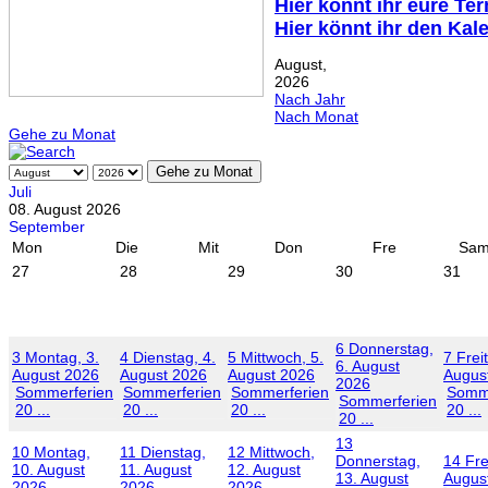
Hier könnt ihr eure Te
Hier könnt ihr den Kal
August,
2026
Nach Jahr
Nach Monat
Gehe zu Monat
Gehe zu Monat
Juli
08. August 2026
September
Mon
Die
Mit
Don
Fre
Sa
27
28
29
30
31
6
Donnerstag,
3
Montag, 3.
4
Dienstag, 4.
5
Mittwoch, 5.
7
Frei
6. August
August 2026
August 2026
August 2026
Augus
2026
Sommerferien
Sommerferien
Sommerferien
Somme
Sommerferien
20 ...
20 ...
20 ...
20 ...
20 ...
13
10
Montag,
11
Dienstag,
12
Mittwoch,
Donnerstag,
14
Fre
10. August
11. August
12. August
13. August
Augus
2026
2026
2026