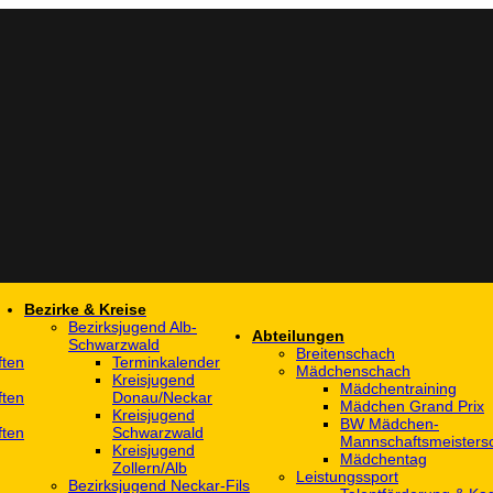
Bezirke & Kreise
Bezirksjugend Alb-
Abteilungen
Schwarzwald
Breitenschach
ften
Terminkalender
Mädchenschach
Kreisjugend
Mädchentraining
ften
Donau/Neckar
Mädchen Grand Prix
Kreisjugend
BW Mädchen-
ften
Schwarzwald
Mannschaftsmeistersc
Kreisjugend
Mädchentag
Zollern/Alb
Leistungssport
Bezirksjugend Neckar-Fils