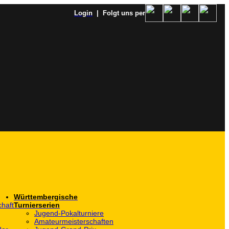
Login
| Folgt uns per
Württembergische
haft
Turnierserien
Jugend-Pokalturniere
Amateurmeisterschaften