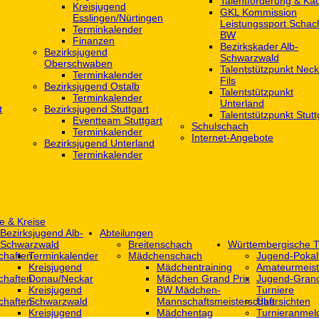
Talentförderung & Ka
Kreisjugend
GKL Kommission
‎Esslingen/Nürtingen
Leistungssport Schac
Terminkalender
BW
Finanzen
Bezirkskader Alb-
Bezirksjugend
Schwarzwald
Oberschwaben
Talentstützpunkt Neck
Terminkalender
Fils
Bezirksjugend Ostalb
Talentstützpunkt
Terminkalender
Unterland
t
Bezirksjugend Stuttgart
Talentstützpunkt Stutt
‎Eventteam Stuttgart
Schulschach
Terminkalender
Internet-Angebote
Bezirksjugend Unterland
Terminkalender
e & Kreise
Bezirksjugend Alb-
Abteilungen
Schwarzwald
Breitenschach
Württembergische T
chaften
Terminkalender
Mädchenschach
Jugend-Pokal
Kreisjugend
Mädchentraining
Amateurmeist
chaften
Donau/Neckar
Mädchen Grand Prix
Jugend-Grand
Kreisjugend
BW Mädchen-
Turniere
chaften
Schwarzwald
Mannschaftsmeisterschaft
Übersichten
Kreisjugend
Mädchentag
Turnieranmel