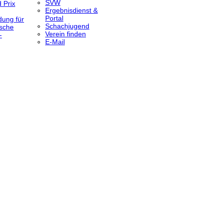
SVW
 Prix
Ergebnisdienst &
Portal
dung für
Schachjugend
sche
Verein finden
-
E-Mail