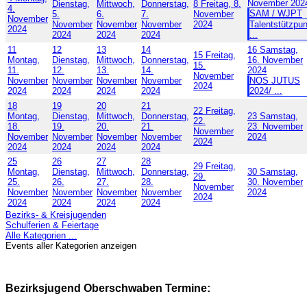
November 202
Dienstag,
Mittwoch,
Donnerstag,
8
Freitag, 8.
4.
SAM / WJPT
5.
6.
7.
November
November
November
November
November
2024
Talentstützpu
2024
2024
2024
2024
...
11
12
13
14
16
Samstag,
15
Freitag,
Montag,
Dienstag,
Mittwoch,
Donnerstag,
16. November
15.
11.
12.
13.
14.
2024
November
November
November
November
November
NOS JUTUS
2024
2024
2024
2024
2024
2024/ ...
18
19
20
21
22
Freitag,
Montag,
Dienstag,
Mittwoch,
Donnerstag,
23
Samstag,
22.
18.
19.
20.
21.
23. November
November
November
November
November
November
2024
2024
2024
2024
2024
2024
25
26
27
28
29
Freitag,
Montag,
Dienstag,
Mittwoch,
Donnerstag,
30
Samstag,
29.
25.
26.
27.
28.
30. November
November
November
November
November
November
2024
2024
2024
2024
2024
2024
Bezirks- & Kreisjugenden
Schulferien & Feiertage
Alle Kategorien ...
Events aller Kategorien anzeigen
Bezirksjugend Oberschwaben Termine: