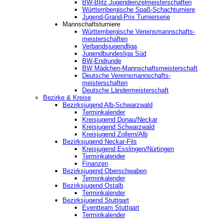
BW-Blitz Jugendeinzelmeisterschaften
Württembergische Spaß-Schachturniere
Jugend-Grand-Prix Turnierserie
Mannschaftsturniere
Württembergische Vereinsmannschafts-
meisterschaften
Verbandsjugendliga
Jugendbundesliga Süd
BW-Endrunde
BW Mädchen-Mannschaftsmeisterschaft
Deutsche Vereinsmannschafts-
meisterschaften
Deutsche Ländermeisterschaft
Bezirke & Kreise
Bezirksjugend Alb-Schwarzwald
Terminkalender
Kreisjugend Donau/Neckar
Kreisjugend Schwarzwald
Kreisjugend Zollern/Alb
Bezirksjugend Neckar-Fils
Kreisjugend ‎Esslingen/Nürtingen
Terminkalender
Finanzen
Bezirksjugend Oberschwaben
Terminkalender
Bezirksjugend Ostalb
Terminkalender
Bezirksjugend Stuttgart
‎Eventteam Stuttgart
Terminkalender