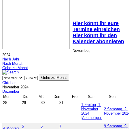
Hier könnt ihr eure
Termine einreichen
Hier könnt ihr den
Kalender abonnieren
November,
2024
Nach Jahr
Nach Monat
Gehe zu Monat
Gehe zu Monat
Oktober
November 2024
Dezember
Mon
Die
Mit
Don
Fre
Sam
Son
28
29
30
31
1
Freitag, 1.
November
2
Samstag, 2.
2024
November 202
Allerheiligen
9
Samstag, 9.
5
6
7
4
Montag,