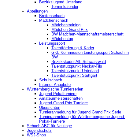
Bezirksjugend Unterland
Terminkalender
Abteilungen
Breitenschach
Mädchenschach
Mädchentraining
Mädchen Grand Prix
BW Mädchen-Mannschaftsmeisterschaft
Mädchentag
Leistungssport
Talentförderung & Kader
GKL Kommission Leistungssport Schach in
BW
Bezirkskader Alb-Schwarzwald
Talentstützpunkt Neckar-Fils
Talentstützpunkt Unterland
Talentstützpunkt Stuttgart
Schulschach
Internet-Angebote
Württembergische Turnierserien
Jugend-Pokalturniere
Amateurmeisterschaften
Jugend-Grand-Prix Turniere
Übersichten
Turnieranmeldung für Jugend Grand Prix Serie
Turnieranmeldung für Württembergische Jugend-
Pokal-Turniere
Schach ABC für Neulinge
Jugendschutz
WSJ-Shop