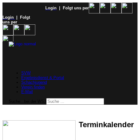
Login
| Folgt uns per
Login
| Folgt
uns per
SVW
Ergebnisdienst & Portal
Schachjugend
Verein finden
E-Mail
Suche...bei der WSJ
Terminkalender