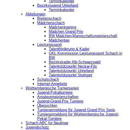
Terminkalender
Bezirksjugend Unterland
Terminkalender
Abteilungen
Breitenschach
Mädchenschach
Mädchentraining
Mädchen Grand Prix
BW Mädchen-Mannschaftsmeisterschaft
Mädchentag
Leistungssport
Talentförderung & Kader
GKL Kommission Leistungssport Schach in
BW
Bezirkskader Alb-Schwarzwald
Talentstützpunkt Neckar-Fils
Talentstützpunkt Unterland
Talentstützpunkt Stuttgart
Schulschach
Internet-Angebote
Württembergische Turnierserien
Jugend-Pokalturniere
Amateurmeisterschaften
Jugend-Grand-Prix Turniere
Übersichten
Turnieranmeldung für Jugend Grand Prix Serie
Turnieranmeldung für Württembergische Jugend-
Pokal-Turniere
Schach ABC für Neulinge
Jugendschutz