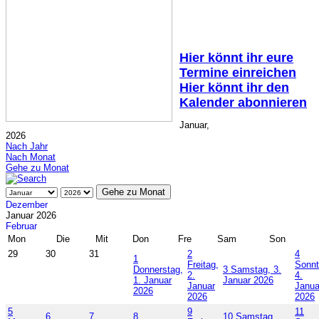
Hier könnt ihr eure
Termine einreichen
Hier könnt ihr den
Kalender abonnieren
Januar,
2026
Nach Jahr
Nach Monat
Gehe zu Monat
Gehe zu Monat
Dezember
Januar 2026
Februar
Mon
Die
Mit
Don
Fre
Sam
Son
29
30
31
2
4
1
Freitag,
Sonnt
Donnerstag,
3
Samstag, 3.
2.
4.
1. Januar
Januar 2026
Januar
Janua
2026
2026
2026
5
9
11
6
7
8
10
Samstag,