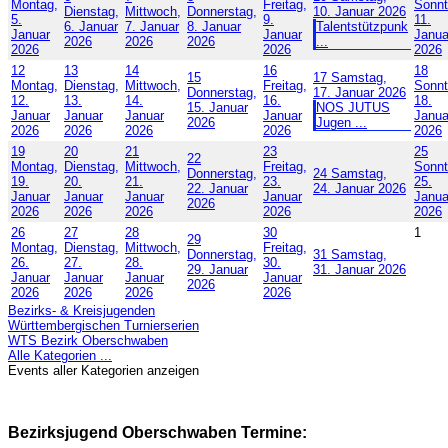
Montag,
Freitag,
Sonnt
Dienstag,
Mittwoch,
Donnerstag,
10. Januar 2026
5.
9.
11.
6. Januar
7. Januar
8. Januar
Talentstützpunk
Januar
Januar
Janua
2026
2026
2026
...
2026
2026
2026
12
13
14
16
18
15
17
Samstag,
Montag,
Dienstag,
Mittwoch,
Freitag,
Sonnt
Donnerstag,
17. Januar 2026
12.
13.
14.
16.
18.
15. Januar
NOS JUTUS
Januar
Januar
Januar
Januar
Janua
2026
Jugen ...
2026
2026
2026
2026
2026
19
20
21
23
25
22
Montag,
Dienstag,
Mittwoch,
Freitag,
Sonnt
Donnerstag,
24
Samstag,
19.
20.
21.
23.
25.
22. Januar
24. Januar 2026
Januar
Januar
Januar
Januar
Janua
2026
2026
2026
2026
2026
2026
26
27
28
30
1
29
Montag,
Dienstag,
Mittwoch,
Freitag,
Donnerstag,
31
Samstag,
26.
27.
28.
30.
29. Januar
31. Januar 2026
Januar
Januar
Januar
Januar
2026
2026
2026
2026
2026
Bezirks- & Kreisjugenden
Württembergischen Turnierserien
WTS Bezirk Oberschwaben
Alle Kategorien ...
Events aller Kategorien anzeigen
Bezirksjugend Oberschwaben Termine: