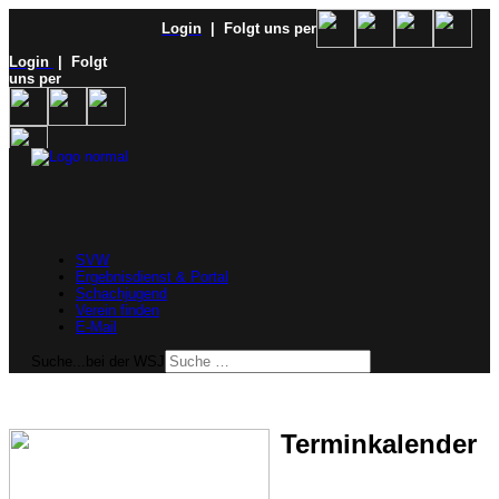
Login
| Folgt uns per
Login
| Folgt
uns per
SVW
Ergebnisdienst & Portal
Schachjugend
Verein finden
E-Mail
Suche...bei der WSJ
Terminkalender