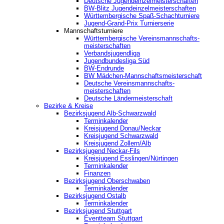
Deutsche Jugendeinzelmeisterschaften
BW-Blitz Jugendeinzelmeisterschaften
Württembergische Spaß-Schachturniere
Jugend-Grand-Prix Turnierserie
Mannschaftsturniere
Württembergische Vereinsmannschafts-
meisterschaften
Verbandsjugendliga
Jugendbundesliga Süd
BW-Endrunde
BW Mädchen-Mannschaftsmeisterschaft
Deutsche Vereinsmannschafts-
meisterschaften
Deutsche Ländermeisterschaft
Bezirke & Kreise
Bezirksjugend Alb-Schwarzwald
Terminkalender
Kreisjugend Donau/Neckar
Kreisjugend Schwarzwald
Kreisjugend Zollern/Alb
Bezirksjugend Neckar-Fils
Kreisjugend ‎Esslingen/Nürtingen
Terminkalender
Finanzen
Bezirksjugend Oberschwaben
Terminkalender
Bezirksjugend Ostalb
Terminkalender
Bezirksjugend Stuttgart
‎Eventteam Stuttgart