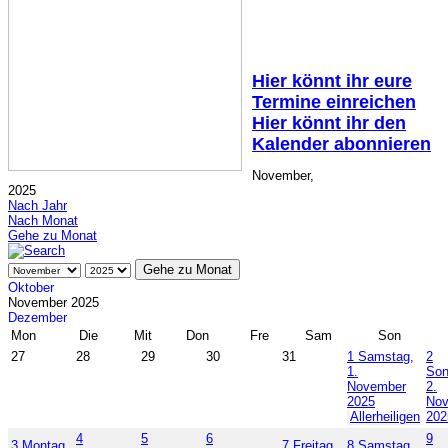
Hier könnt ihr eure
Termine einreichen
Hier könnt ihr den
Kalender abonnieren
November,
2025
Nach Jahr
Nach Monat
Gehe zu Monat
Gehe zu Monat
Oktober
November 2025
Dezember
Mon
Die
Mit
Don
Fre
Sam
Son
27
28
29
30
31
1
Samstag,
2
1.
Son
November
2.
2025
No
Allerheiligen
202
4
5
6
9
3
Montag,
7
Freitag,
8
Samstag,