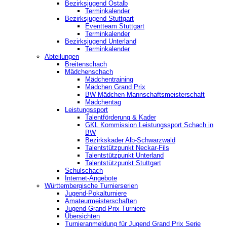
Bezirksjugend Ostalb
Terminkalender
Bezirksjugend Stuttgart
‎Eventteam Stuttgart
Terminkalender
Bezirksjugend Unterland
Terminkalender
Abteilungen
Breitenschach
Mädchenschach
Mädchentraining
Mädchen Grand Prix
BW Mädchen-Mannschaftsmeisterschaft
Mädchentag
Leistungssport
Talentförderung & Kader
GKL Kommission Leistungssport Schach in
BW
Bezirkskader Alb-Schwarzwald
Talentstützpunkt Neckar-Fils
Talentstützpunkt Unterland
Talentstützpunkt Stuttgart
Schulschach
Internet-Angebote
Württembergische Turnierserien
Jugend-Pokalturniere
Amateurmeisterschaften
Jugend-Grand-Prix Turniere
Übersichten
Turnieranmeldung für Jugend Grand Prix Serie