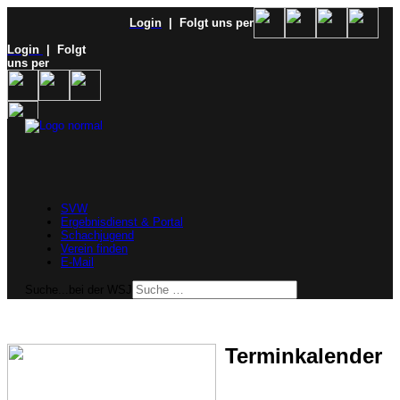
Login
| Folgt uns per
Login
| Folgt
uns per
SVW
Ergebnisdienst & Portal
Schachjugend
Verein finden
E-Mail
Suche...bei der WSJ
Terminkalender