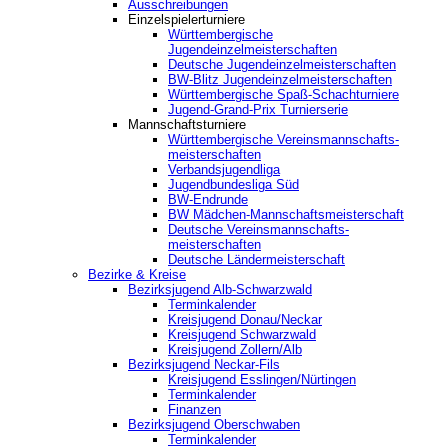
Ausschreibungen
Einzelspielerturniere
Württembergische
Jugendeinzelmeisterschaften
Deutsche Jugendeinzelmeisterschaften
BW-Blitz Jugendeinzelmeisterschaften
Württembergische Spaß-Schachturniere
Jugend-Grand-Prix Turnierserie
Mannschaftsturniere
Württembergische Vereinsmannschafts-
meisterschaften
Verbandsjugendliga
Jugendbundesliga Süd
BW-Endrunde
BW Mädchen-Mannschaftsmeisterschaft
Deutsche Vereinsmannschafts-
meisterschaften
Deutsche Ländermeisterschaft
Bezirke & Kreise
Bezirksjugend Alb-Schwarzwald
Terminkalender
Kreisjugend Donau/Neckar
Kreisjugend Schwarzwald
Kreisjugend Zollern/Alb
Bezirksjugend Neckar-Fils
Kreisjugend ‎Esslingen/Nürtingen
Terminkalender
Finanzen
Bezirksjugend Oberschwaben
Terminkalender