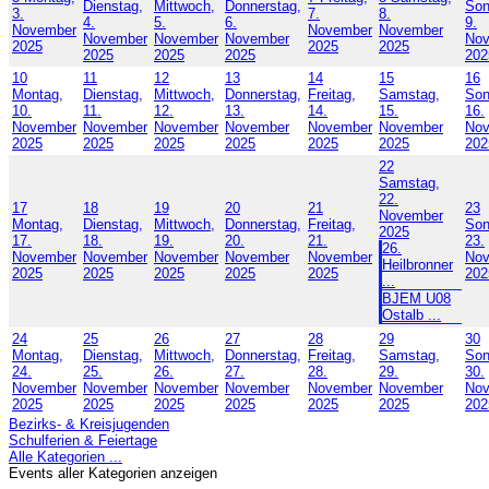
Dienstag,
Mittwoch,
Donnerstag,
Son
3.
7.
8.
4.
5.
6.
9.
November
November
November
November
November
November
No
2025
2025
2025
2025
2025
2025
202
10
11
12
13
14
15
16
Montag,
Dienstag,
Mittwoch,
Donnerstag,
Freitag,
Samstag,
Son
10.
11.
12.
13.
14.
15.
16.
November
November
November
November
November
November
No
2025
2025
2025
2025
2025
2025
202
22
Samstag,
22.
17
18
19
20
21
23
November
Montag,
Dienstag,
Mittwoch,
Donnerstag,
Freitag,
Son
2025
17.
18.
19.
20.
21.
23.
26.
November
November
November
November
November
No
Heilbronner
2025
2025
2025
2025
2025
202
...
BJEM U08
Ostalb ...
24
25
26
27
28
29
30
Montag,
Dienstag,
Mittwoch,
Donnerstag,
Freitag,
Samstag,
Son
24.
25.
26.
27.
28.
29.
30.
November
November
November
November
November
November
No
2025
2025
2025
2025
2025
2025
202
Bezirks- & Kreisjugenden
Schulferien & Feiertage
Alle Kategorien ...
Events aller Kategorien anzeigen