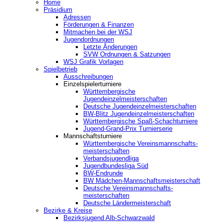
Home
Präsidium
Adressen
Förderungen & Finanzen
Mitmachen bei der WSJ
Jugendordnungen
Letzte Änderungen
SVW Ordnungen & Satzungen
WSJ Grafik Vorlagen
Spielbetrieb
Ausschreibungen
Einzelspielerturniere
Württembergische
Jugendeinzelmeisterschaften
Deutsche Jugendeinzelmeisterschaften
BW-Blitz Jugendeinzelmeisterschaften
Württembergische Spaß-Schachturniere
Jugend-Grand-Prix Turnierserie
Mannschaftsturniere
Württembergische Vereinsmannschafts-
meisterschaften
Verbandsjugendliga
Jugendbundesliga Süd
BW-Endrunde
BW Mädchen-Mannschaftsmeisterschaft
Deutsche Vereinsmannschafts-
meisterschaften
Deutsche Ländermeisterschaft
Bezirke & Kreise
Bezirksjugend Alb-Schwarzwald