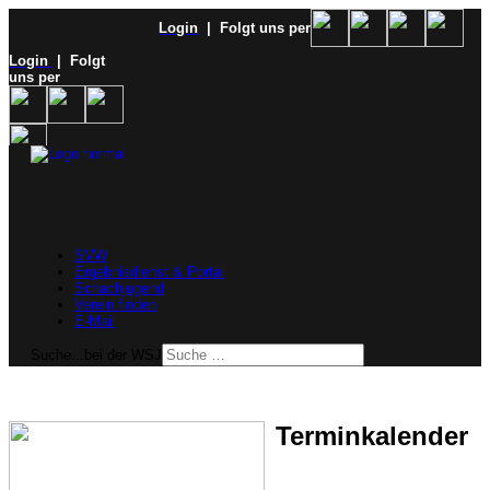
Login
| Folgt uns per
Login
| Folgt
uns per
SVW
Ergebnisdienst & Portal
Schachjugend
Verein finden
E-Mail
Suche...bei der WSJ
Terminkalender