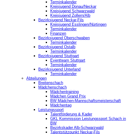
Terminkalender
Kreisjugend Donau/Neckar
Kreisjugend Schwarzwald
Kreisjugend Zollern/Alb
Bezirksjugend Neckar-Fils
Kreisjugend ‎Esslingen/Nürtingen
Terminkalender
Finanzen
Bezirksjugend Oberschwaben
Terminkalender
Bezirksjugend Ostalb
Terminkalender
Bezirksjugend Stuttgart
‎Eventteam Stuttgart
Terminkalender
Bezirksjugend Unterland
Terminkalender
Abteilungen
Breitenschach
Mädchenschach
Mädchentraining
Mädchen Grand Prix
BW Mädchen-Mannschaftsmeisterschaft
Mädchentag
Leistungssport
Talentförderung & Kader
GKL Kommission Leistungssport Schach in
BW
Bezirkskader Alb-Schwarzwald
Talentstützpunkt Neckar-Fils