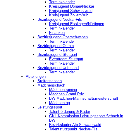
Terminkalender
Kreisjugend Donau/Neckar
Kreisjugend Schwarzwald
Kreisjugend Zollern/Alb
Bezirksjugend Neckar-Fils
Kreisjugend ‎Esslingen/Nürtingen
Terminkalender
Finanzen
Bezirksjugend Oberschwaben
Terminkalender
Bezirksjugend Ostalb
Terminkalender
Bezirksjugend Stuttgart
‎Eventteam Stuttgart
Terminkalender
Bezirksjugend Unterland
Terminkalender
Abteilungen
Breitenschach
Mädchenschach
Mädchentraining
Mädchen Grand Prix
BW Mädchen-Mannschaftsmeisterschaft
Mädchentag
Leistungssport
Talentförderung & Kader
GKL Kommission Leistungssport Schach in
BW
Bezirkskader Alb-Schwarzwald
Talentstützpunkt Neckar-Fils