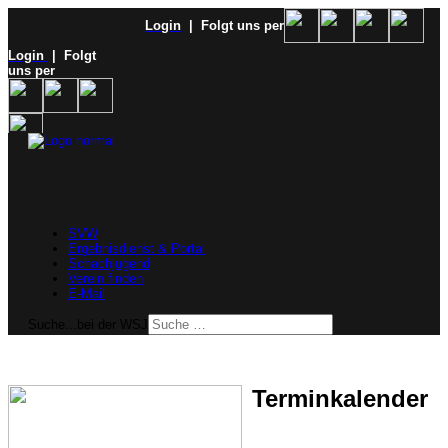
Login
| Folgt uns per
Login
| Folgt
uns per
SVW
Ergebnisdienst & Portal
Schachjugend
Verein finden
E-Mail
Suche...bei der WSJ
Terminkalender