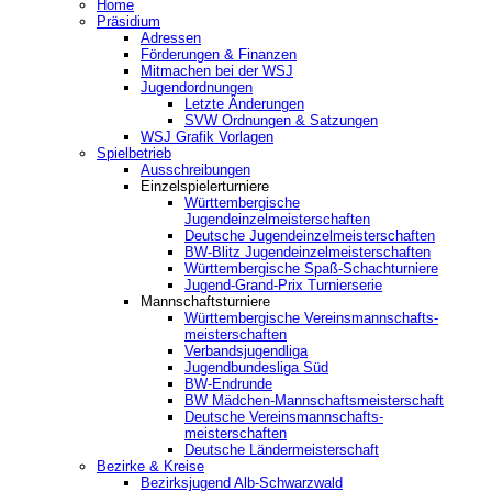
Home
Präsidium
Adressen
Förderungen & Finanzen
Mitmachen bei der WSJ
Jugendordnungen
Letzte Änderungen
SVW Ordnungen & Satzungen
WSJ Grafik Vorlagen
Spielbetrieb
Ausschreibungen
Einzelspielerturniere
Württembergische
Jugendeinzelmeisterschaften
Deutsche Jugendeinzelmeisterschaften
BW-Blitz Jugendeinzelmeisterschaften
Württembergische Spaß-Schachturniere
Jugend-Grand-Prix Turnierserie
Mannschaftsturniere
Württembergische Vereinsmannschafts-
meisterschaften
Verbandsjugendliga
Jugendbundesliga Süd
BW-Endrunde
BW Mädchen-Mannschaftsmeisterschaft
Deutsche Vereinsmannschafts-
meisterschaften
Deutsche Ländermeisterschaft
Bezirke & Kreise
Bezirksjugend Alb-Schwarzwald