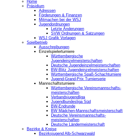
Home
Präsidium
Adressen
Förderungen & Finanzen
Mitmachen bei der WSJ
Jugendordnungen
Letzte Änderungen
SVW Ordnungen & Satzungen
WSJ Grafik Vorlagen
Spielbetrieb
Ausschreibungen
Einzelspielerturniere
Württembergische
Jugendeinzelmeisterschaften
Deutsche Jugendeinzelmeisterschaften
BW-Blitz Jugendeinzelmeisterschaften
Württembergische Spaß-Schachturniere
Jugend-Grand-Prix Turnierserie
Mannschaftsturniere
Württembergische Vereinsmannschafts-
meisterschaften
Verbandsjugendliga
Jugendbundesliga Süd
BW-Endrunde
BW Mädchen-Mannschaftsmeisterschaft
Deutsche Vereinsmannschafts-
meisterschaften
Deutsche Ländermeisterschaft
Bezirke & Kreise
Bezirksjugend Alb-Schwarzwald