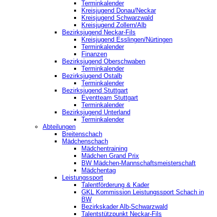
Terminkalender
Kreisjugend Donau/Neckar
Kreisjugend Schwarzwald
Kreisjugend Zollern/Alb
Bezirksjugend Neckar-Fils
Kreisjugend ‎Esslingen/Nürtingen
Terminkalender
Finanzen
Bezirksjugend Oberschwaben
Terminkalender
Bezirksjugend Ostalb
Terminkalender
Bezirksjugend Stuttgart
‎Eventteam Stuttgart
Terminkalender
Bezirksjugend Unterland
Terminkalender
Abteilungen
Breitenschach
Mädchenschach
Mädchentraining
Mädchen Grand Prix
BW Mädchen-Mannschaftsmeisterschaft
Mädchentag
Leistungssport
Talentförderung & Kader
GKL Kommission Leistungssport Schach in
BW
Bezirkskader Alb-Schwarzwald
Talentstützpunkt Neckar-Fils