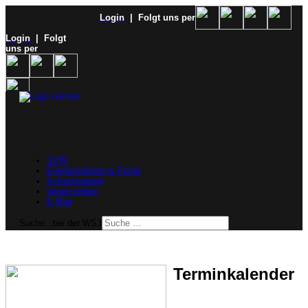
Login
| Folgt uns per
Login
| Folgt
uns per
SVW
Ergebnisdienst & Portal
Schachjugend
Verein finden
E-Mail
Suche...bei der WSJ
Terminkalender