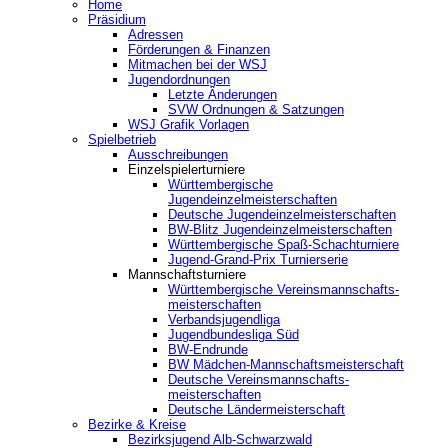
Home
Präsidium
Adressen
Förderungen & Finanzen
Mitmachen bei der WSJ
Jugendordnungen
Letzte Änderungen
SVW Ordnungen & Satzungen
WSJ Grafik Vorlagen
Spielbetrieb
Ausschreibungen
Einzelspielerturniere
Württembergische
Jugendeinzelmeisterschaften
Deutsche Jugendeinzelmeisterschaften
BW-Blitz Jugendeinzelmeisterschaften
Württembergische Spaß-Schachturniere
Jugend-Grand-Prix Turnierserie
Mannschaftsturniere
Württembergische Vereinsmannschafts-
meisterschaften
Verbandsjugendliga
Jugendbundesliga Süd
BW-Endrunde
BW Mädchen-Mannschaftsmeisterschaft
Deutsche Vereinsmannschafts-
meisterschaften
Deutsche Ländermeisterschaft
Bezirke & Kreise
Bezirksjugend Alb-Schwarzwald