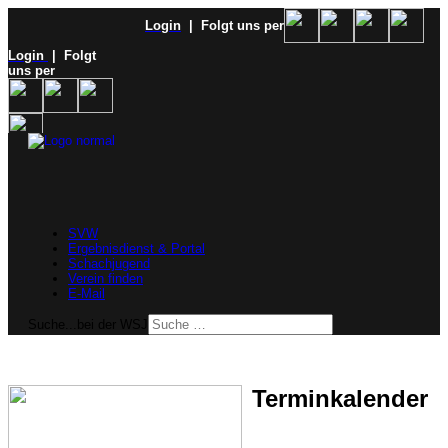
Login
| Folgt uns per
Login
| Folgt
uns per
SVW
Ergebnisdienst & Portal
Schachjugend
Verein finden
E-Mail
Suche...bei der WSJ
Terminkalender