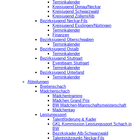
Terminkalender
Kreisjugend Donau/Neckar
Kreisjugend Schwarzwald
Kreisjugend Zollern/Alb
Bezirksjugend Neckar-Fils
Kreisjugend ‎Esslingen/Nürtingen
Terminkalender
Finanzen
Bezirksjugend Oberschwaben
Terminkalender
Bezirksjugend Ostalb
Terminkalender
Bezirksjugend Stuttgart
‎Eventteam Stuttgart
Terminkalender
Bezirksjugend Unterland
Terminkalender
Abteilungen
Breitenschach
Mädchenschach
Mädchentraining
Mädchen Grand Prix
BW Mädchen-Mannschaftsmeisterschaft
Mädchentag
Leistungssport
Talentförderung & Kader
GKL Kommission Leistungssport Schach in
BW
Bezirkskader Alb-Schwarzwald
Talentstützpunkt Neckar-Fils