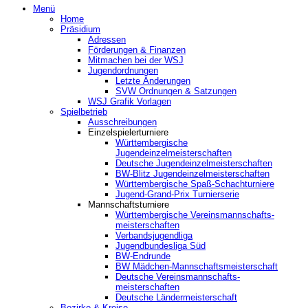
Menü
Home
Präsidium
Adressen
Förderungen & Finanzen
Mitmachen bei der WSJ
Jugendordnungen
Letzte Änderungen
SVW Ordnungen & Satzungen
WSJ Grafik Vorlagen
Spielbetrieb
Ausschreibungen
Einzelspielerturniere
Württembergische
Jugendeinzelmeisterschaften
Deutsche Jugendeinzelmeisterschaften
BW-Blitz Jugendeinzelmeisterschaften
Württembergische Spaß-Schachturniere
Jugend-Grand-Prix Turnierserie
Mannschaftsturniere
Württembergische Vereinsmannschafts-
meisterschaften
Verbandsjugendliga
Jugendbundesliga Süd
BW-Endrunde
BW Mädchen-Mannschaftsmeisterschaft
Deutsche Vereinsmannschafts-
meisterschaften
Deutsche Ländermeisterschaft
Bezirke & Kreise