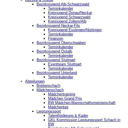
Bezirksjugend Alb-Schwarzwald
Terminkalender
Kreisjugend Donau/Neckar
Kreisjugend Schwarzwald
Kreisjugend Zollern/Alb
Bezirksjugend Neckar-Fils
Kreisjugend ‎Esslingen/Nürtingen
Terminkalender
Finanzen
Bezirksjugend Oberschwaben
Terminkalender
Bezirksjugend Ostalb
Terminkalender
Bezirksjugend Stuttgart
‎Eventteam Stuttgart
Terminkalender
Bezirksjugend Unterland
Terminkalender
Abteilungen
Breitenschach
Mädchenschach
Mädchentraining
Mädchen Grand Prix
BW Mädchen-Mannschaftsmeisterschaft
Mädchentag
Leistungssport
Talentförderung & Kader
GKL Kommission Leistungssport Schach in
BW