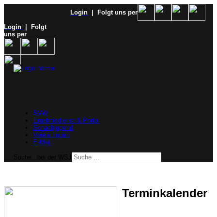
Login
| Folgt uns per
Login
| Folgt
uns per
SVW
Ergebnisdienst & Portal
Schachjugend
Verein finden
E-Mail
Suche...bei der WSJ
Terminkalender