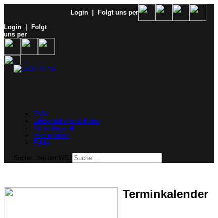
Login
| Folgt uns per
Login
| Folgt
uns per
SVW
Ergebnisdienst & Portal
Schachjugend
Verein finden
E-Mail
Suche...bei der WSJ
Terminkalender