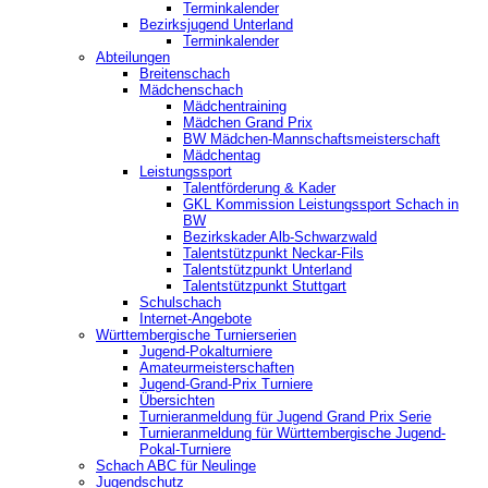
Terminkalender
Bezirksjugend Unterland
Terminkalender
Abteilungen
Breitenschach
Mädchenschach
Mädchentraining
Mädchen Grand Prix
BW Mädchen-Mannschaftsmeisterschaft
Mädchentag
Leistungssport
Talentförderung & Kader
GKL Kommission Leistungssport Schach in
BW
Bezirkskader Alb-Schwarzwald
Talentstützpunkt Neckar-Fils
Talentstützpunkt Unterland
Talentstützpunkt Stuttgart
Schulschach
Internet-Angebote
Württembergische Turnierserien
Jugend-Pokalturniere
Amateurmeisterschaften
Jugend-Grand-Prix Turniere
Übersichten
Turnieranmeldung für Jugend Grand Prix Serie
Turnieranmeldung für Württembergische Jugend-
Pokal-Turniere
Schach ABC für Neulinge
Jugendschutz