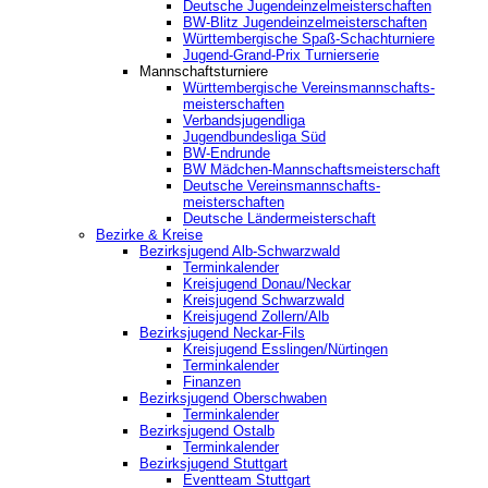
Deutsche Jugendeinzelmeisterschaften
BW-Blitz Jugendeinzelmeisterschaften
Württembergische Spaß-Schachturniere
Jugend-Grand-Prix Turnierserie
Mannschaftsturniere
Württembergische Vereinsmannschafts-
meisterschaften
Verbandsjugendliga
Jugendbundesliga Süd
BW-Endrunde
BW Mädchen-Mannschaftsmeisterschaft
Deutsche Vereinsmannschafts-
meisterschaften
Deutsche Ländermeisterschaft
Bezirke & Kreise
Bezirksjugend Alb-Schwarzwald
Terminkalender
Kreisjugend Donau/Neckar
Kreisjugend Schwarzwald
Kreisjugend Zollern/Alb
Bezirksjugend Neckar-Fils
Kreisjugend ‎Esslingen/Nürtingen
Terminkalender
Finanzen
Bezirksjugend Oberschwaben
Terminkalender
Bezirksjugend Ostalb
Terminkalender
Bezirksjugend Stuttgart
‎Eventteam Stuttgart