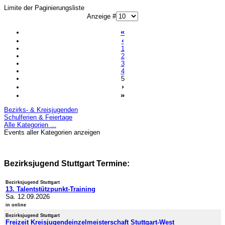
Limite der Paginierungsliste
Anzeige #
«
‹
1
2
3
4
5
›
»
Bezirks- & Kreisjugenden
Schulferien & Feiertage
Alle Kategorien ...
Events aller Kategorien anzeigen
Bezirksjugend Stuttgart Termine:
Bezirksjugend Stuttgart
13. Talentstützpunkt-Training
Sa. 12.09.2026
in online
Bezirksjugend Stuttgart
Freizeit Kreisjugendeinzelmeisterschaft Stuttgart-West