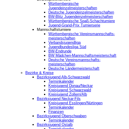
Württembergische
Jugendeinzelmeisterschaften
Deutsche Jugendeinzelmeisterschaften
BW-Blitz Jugendeinzelmeisterschaften
Württembergische Spaß-Schachturniere
Jugend-Grand-Prix Turnierserie
Mannschaftsturniere
Württembergische Vereinsmannschafts-
meisterschaften
Verbandsjugendliga
Jugendbundesliga Süd
BW-Endrunde
BW Mädchen-Mannschaftsmeisterschaft
Deutsche Vereinsmannschafts-
meisterschaften
Deutsche Ländermeisterschaft
Bezirke & Kreise
Bezirksjugend Alb-Schwarzwald
Terminkalender
Kreisjugend Donau/Neckar
Kreisjugend Schwarzwald
Kreisjugend Zollern/Alb
Bezirksjugend Neckar-Fils
Kreisjugend ‎Esslingen/Nürtingen
Terminkalender
Finanzen
Bezirksjugend Oberschwaben
Terminkalender
Bezirksjugend Ostalb
Terminkalender