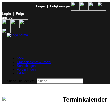
Login
| Folgt uns per
Login
| Folgt
uns per
SVW
Ergebnisdienst & Portal
Schachjugend
Verein finden
E-Mail
Suche...bei der WSJ
Terminkalender