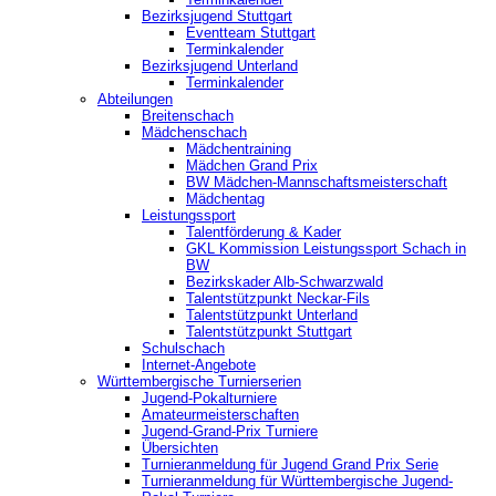
Bezirksjugend Stuttgart
‎Eventteam Stuttgart
Terminkalender
Bezirksjugend Unterland
Terminkalender
Abteilungen
Breitenschach
Mädchenschach
Mädchentraining
Mädchen Grand Prix
BW Mädchen-Mannschaftsmeisterschaft
Mädchentag
Leistungssport
Talentförderung & Kader
GKL Kommission Leistungssport Schach in
BW
Bezirkskader Alb-Schwarzwald
Talentstützpunkt Neckar-Fils
Talentstützpunkt Unterland
Talentstützpunkt Stuttgart
Schulschach
Internet-Angebote
Württembergische Turnierserien
Jugend-Pokalturniere
Amateurmeisterschaften
Jugend-Grand-Prix Turniere
Übersichten
Turnieranmeldung für Jugend Grand Prix Serie
Turnieranmeldung für Württembergische Jugend-