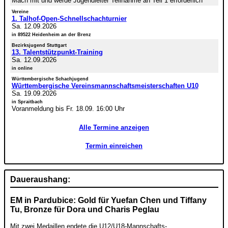
Mach mit und werde Jugendleiter Teilnahme an Teil 1 erforderlich
Vereine
1. Talhof-Open-Schnellschachturnier
Sa. 12.09.2026
in 89522 Heidenheim an der Brenz
Bezirksjugend Stuttgart
13. Talentstützpunkt-Training
Sa. 12.09.2026
in online
Württembergische Schachjugend
Württembergische Vereinsmannschaftsmeisterschaften U10
Sa. 19.09.2026
in Spraitbach
Voranmeldung bis Fr. 18.09. 16:00 Uhr
Alle Termine anzeigen
Termin einreichen
Daueraushang:
EM in Pardubice: Gold für Yuefan Chen und Tiffany
Tu, Bronze für Dora und Charis Peglau
Mit zwei Medaillen endete die U12/U18-Mannschafts-