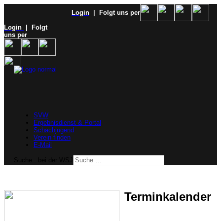
Login
| Folgt uns per
Login
| Folgt
uns per
SVW
Ergebnisdienst & Portal
Schachjugend
Verein finden
E-Mail
Suche...bei der WSJ
Terminkalender