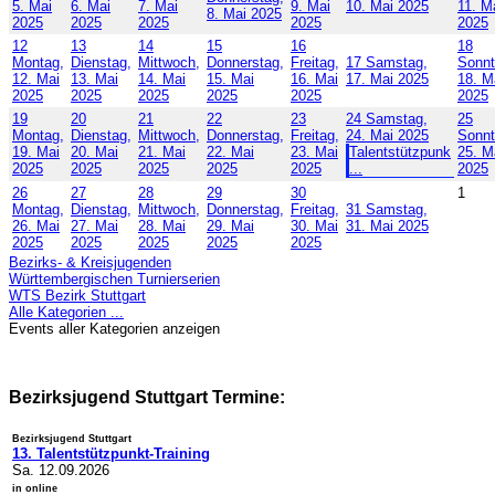
5. Mai
6. Mai
7. Mai
9. Mai
10. Mai 2025
11. M
8. Mai 2025
2025
2025
2025
2025
2025
12
13
14
15
16
18
Montag,
Dienstag,
Mittwoch,
Donnerstag,
Freitag,
17
Samstag,
Sonnt
12. Mai
13. Mai
14. Mai
15. Mai
16. Mai
17. Mai 2025
18. M
2025
2025
2025
2025
2025
2025
19
20
21
22
23
24
Samstag,
25
Montag,
Dienstag,
Mittwoch,
Donnerstag,
Freitag,
24. Mai 2025
Sonnt
19. Mai
20. Mai
21. Mai
22. Mai
23. Mai
Talentstützpunk
25. M
2025
2025
2025
2025
2025
...
2025
26
27
28
29
30
1
Montag,
Dienstag,
Mittwoch,
Donnerstag,
Freitag,
31
Samstag,
26. Mai
27. Mai
28. Mai
29. Mai
30. Mai
31. Mai 2025
2025
2025
2025
2025
2025
Bezirks- & Kreisjugenden
Württembergischen Turnierserien
WTS Bezirk Stuttgart
Alle Kategorien ...
Events aller Kategorien anzeigen
Bezirksjugend Stuttgart Termine:
Bezirksjugend Stuttgart
13. Talentstützpunkt-Training
Sa. 12.09.2026
in online