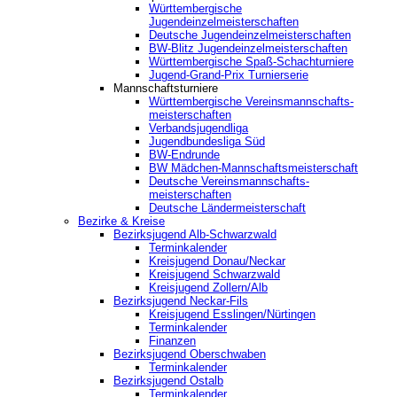
Württembergische
Jugendeinzelmeisterschaften
Deutsche Jugendeinzelmeisterschaften
BW-Blitz Jugendeinzelmeisterschaften
Württembergische Spaß-Schachturniere
Jugend-Grand-Prix Turnierserie
Mannschaftsturniere
Württembergische Vereinsmannschafts-
meisterschaften
Verbandsjugendliga
Jugendbundesliga Süd
BW-Endrunde
BW Mädchen-Mannschaftsmeisterschaft
Deutsche Vereinsmannschafts-
meisterschaften
Deutsche Ländermeisterschaft
Bezirke & Kreise
Bezirksjugend Alb-Schwarzwald
Terminkalender
Kreisjugend Donau/Neckar
Kreisjugend Schwarzwald
Kreisjugend Zollern/Alb
Bezirksjugend Neckar-Fils
Kreisjugend ‎Esslingen/Nürtingen
Terminkalender
Finanzen
Bezirksjugend Oberschwaben
Terminkalender
Bezirksjugend Ostalb
Terminkalender