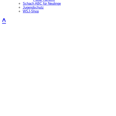
Schach ABC für Neulinge
Jugendschutz
WSJ-Shop
˄