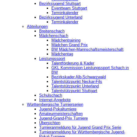
Bezirksjugend Stuttgart
‎Eventteam Stuttgart
Terminkalender
Bezirksjugend Unterland
Terminkalender
Abteilungen
Breitenschach
Mädchenschach
Mädchentraining
Mädchen Grand Prix
BW Mädchen-Mannschaftsmeisterschaft
Mädchentag
Leistungssport
Talentförderung & Kader
GKL Kommission Leistungssport Schach in
BW
Bezirkskader Alb-Schwarzwald
Talentstützpunkt Neckar-Fils
Talentstützpunkt Unterland
Talentstützpunkt Stuttgart
Schulschach
Internet-Angebote
Württembergische Turnierserien
Jugend-Pokalturniere
Amateurmeisterschaften
Jugend-Grand-Prix Turniere
Übersichten
Turnieranmeldung für Jugend Grand Prix Serie
Turnieranmeldung für Württembergische Jugend-
Pokal-Turniere