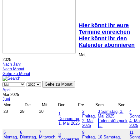
Hier könnt ihr eure
Termine einreichen
Hier könnt ihr den
Kalender abonnieren
Mai,
2025
Nach Jahr
Nach Monat
Gehe zu Monat
Gehe zu Monat
April
Mai 2025
Juni
Mon
Die
Mit
Don
Fre
Sam
Son
28
29
30
2
3
Samstag, 3.
4
1
Freitag,
Mai 2025
Sonnt
Donnerstag,
2. Mai
Talentstützpunk
4. Ma
1. Mai 2025
2025
...
2025
5
6
7
9
11
8
Montag,
Dienstag,
Mittwoch,
Freitag,
10
Samstag,
Sonnt
Donnerstag,