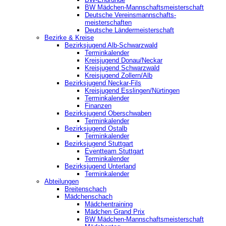
BW Mädchen-Mannschaftsmeisterschaft
Deutsche Vereinsmannschafts-
meisterschaften
Deutsche Ländermeisterschaft
Bezirke & Kreise
Bezirksjugend Alb-Schwarzwald
Terminkalender
Kreisjugend Donau/Neckar
Kreisjugend Schwarzwald
Kreisjugend Zollern/Alb
Bezirksjugend Neckar-Fils
Kreisjugend ‎Esslingen/Nürtingen
Terminkalender
Finanzen
Bezirksjugend Oberschwaben
Terminkalender
Bezirksjugend Ostalb
Terminkalender
Bezirksjugend Stuttgart
‎Eventteam Stuttgart
Terminkalender
Bezirksjugend Unterland
Terminkalender
Abteilungen
Breitenschach
Mädchenschach
Mädchentraining
Mädchen Grand Prix
BW Mädchen-Mannschaftsmeisterschaft