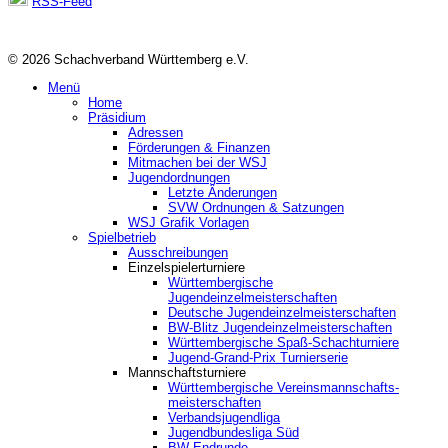
RSS-Feed
© 2026 Schachverband Württemberg e.V.
Menü
Home
Präsidium
Adressen
Förderungen & Finanzen
Mitmachen bei der WSJ
Jugendordnungen
Letzte Änderungen
SVW Ordnungen & Satzungen
WSJ Grafik Vorlagen
Spielbetrieb
Ausschreibungen
Einzelspielerturniere
Württembergische
Jugendeinzelmeisterschaften
Deutsche Jugendeinzelmeisterschaften
BW-Blitz Jugendeinzelmeisterschaften
Württembergische Spaß-Schachturniere
Jugend-Grand-Prix Turnierserie
Mannschaftsturniere
Württembergische Vereinsmannschafts-
meisterschaften
Verbandsjugendliga
Jugendbundesliga Süd
BW-Endrunde