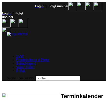
Login
| Folgt uns per
Login
| Folgt
uns per
SVW
Ergebnisdienst & Portal
Schachjugend
Verein finden
E-Mail
Suche...bei der WSJ
Terminkalender