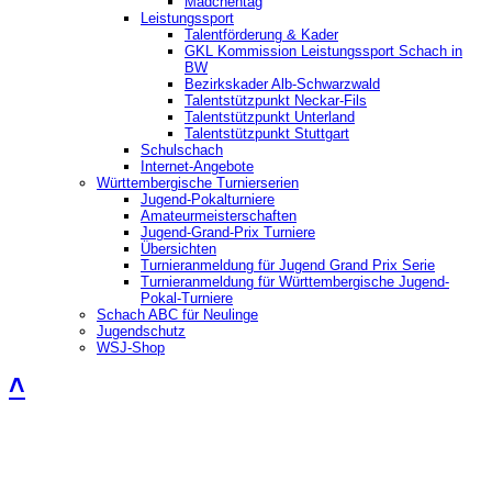
Mädchentag
Leistungssport
Talentförderung & Kader
GKL Kommission Leistungssport Schach in
BW
Bezirkskader Alb-Schwarzwald
Talentstützpunkt Neckar-Fils
Talentstützpunkt Unterland
Talentstützpunkt Stuttgart
Schulschach
Internet-Angebote
Württembergische Turnierserien
Jugend-Pokalturniere
Amateurmeisterschaften
Jugend-Grand-Prix Turniere
Übersichten
Turnieranmeldung für Jugend Grand Prix Serie
Turnieranmeldung für Württembergische Jugend-
Pokal-Turniere
Schach ABC für Neulinge
Jugendschutz
WSJ-Shop
˄