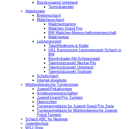
Bezirksjugend Unterland
Terminkalender
Abteilungen
Breitenschach
Mädchenschach
Mädchentraining
Mädchen Grand Prix
BW Mädchen-Mannschaftsmeisterschaft
Mädchentag
Leistungssport
Talentförderung & Kader
GKL Kommission Leistungssport Schach in
BW
Bezirkskader Alb-Schwarzwald
Talentstützpunkt Neckar-Fils
Talentstützpunkt Unterland
Talentstützpunkt Stuttgart
Schulschach
Internet-Angebote
Württembergische Turnierserien
Jugend-Pokalturniere
Amateurmeisterschaften
Jugend-Grand-Prix Turniere
Übersichten
Turnieranmeldung für Jugend Grand Prix Serie
Turnieranmeldung für Württembergische Jugend-
Pokal-Turniere
Schach ABC für Neulinge
Jugendschutz
WSJ-Shop