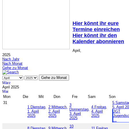
Hier könnt ihr eure
Termine einreichen
Hier könnt ihr den
Kalender abonnieren
April,
2025
Nach Jahr
Nach Monat
Gehe zu Monat
Gehe zu Monat
März
April 2025
Mai
Mon
Die
Mit
Don
Fre
Sam
Son
31
5
Samsta
3
1
Dienstag,
2
Mittwoch,
4
Freitag,
5. April 2
Donnerstag,
1. April
2. April
4. April
JGT
3. April
2025
2025
2025
Jugends
2025
...
10
8
Dienstag,
9
Mittwoch,
11
Freitag,