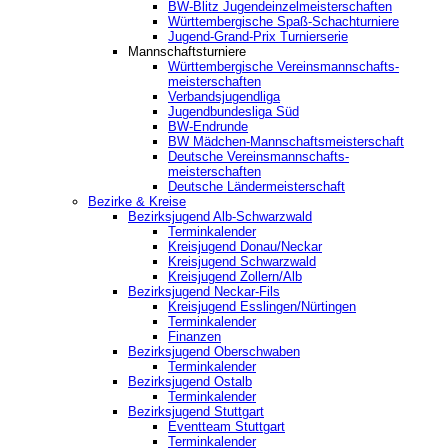
BW-Blitz Jugendeinzelmeisterschaften
Württembergische Spaß-Schachturniere
Jugend-Grand-Prix Turnierserie
Mannschaftsturniere
Württembergische Vereinsmannschafts-
meisterschaften
Verbandsjugendliga
Jugendbundesliga Süd
BW-Endrunde
BW Mädchen-Mannschaftsmeisterschaft
Deutsche Vereinsmannschafts-
meisterschaften
Deutsche Ländermeisterschaft
Bezirke & Kreise
Bezirksjugend Alb-Schwarzwald
Terminkalender
Kreisjugend Donau/Neckar
Kreisjugend Schwarzwald
Kreisjugend Zollern/Alb
Bezirksjugend Neckar-Fils
Kreisjugend ‎Esslingen/Nürtingen
Terminkalender
Finanzen
Bezirksjugend Oberschwaben
Terminkalender
Bezirksjugend Ostalb
Terminkalender
Bezirksjugend Stuttgart
‎Eventteam Stuttgart
Terminkalender