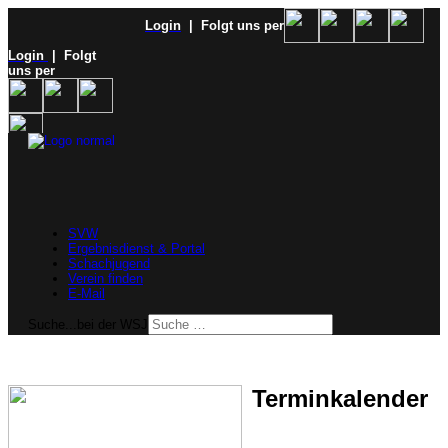
Login
| Folgt uns per
Login
| Folgt
uns per
SVW
Ergebnisdienst & Portal
Schachjugend
Verein finden
E-Mail
Suche...bei der WSJ
Terminkalender