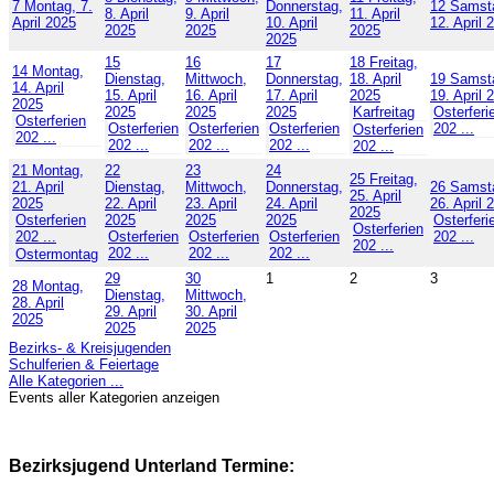
7
Montag, 7.
Donnerstag,
12
Samst
8. April
9. April
11. April
April 2025
10. April
12. April 
2025
2025
2025
2025
15
16
17
18
Freitag,
14
Montag,
Dienstag,
Mittwoch,
Donnerstag,
18. April
19
Samst
14. April
15. April
16. April
17. April
2025
19. April 
2025
2025
2025
2025
Karfreitag
Osterferi
Osterferien
Osterferien
Osterferien
Osterferien
202 ...
Osterferien
202 ...
202 ...
202 ...
202 ...
202 ...
21
Montag,
22
23
24
25
Freitag,
21. April
Dienstag,
Mittwoch,
Donnerstag,
26
Samst
25. April
2025
22. April
23. April
24. April
26. April 
2025
Osterferien
2025
2025
2025
Osterferi
Osterferien
202 ...
Osterferien
Osterferien
Osterferien
202 ...
202 ...
202 ...
202 ...
202 ...
Ostermontag
29
30
1
2
3
28
Montag,
Dienstag,
Mittwoch,
28. April
29. April
30. April
2025
2025
2025
Bezirks- & Kreisjugenden
Schulferien & Feiertage
Alle Kategorien ...
Events aller Kategorien anzeigen
Bezirksjugend Unterland Termine: