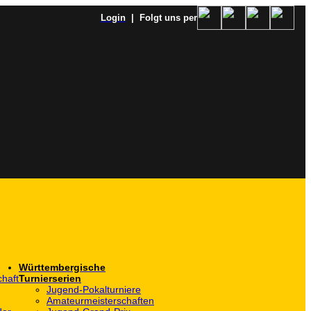
Login
| Folgt uns per
Württembergische
haft
Turnierserien
Jugend-Pokalturniere
Amateurmeisterschaften