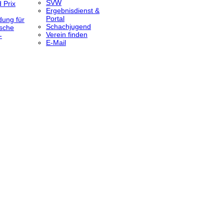
SVW
 Prix
Ergebnisdienst &
Portal
dung für
Schachjugend
sche
Verein finden
-
E-Mail