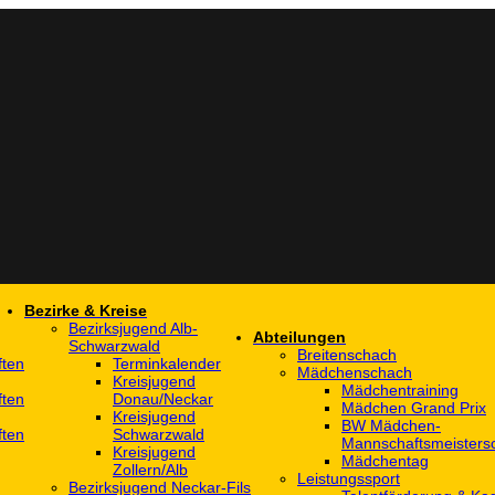
Bezirke & Kreise
Bezirksjugend Alb-
Abteilungen
Schwarzwald
Breitenschach
ften
Terminkalender
Mädchenschach
Kreisjugend
Mädchentraining
ften
Donau/Neckar
Mädchen Grand Prix
Kreisjugend
BW Mädchen-
ften
Schwarzwald
Mannschaftsmeistersc
Kreisjugend
Mädchentag
Zollern/Alb
Leistungssport
Bezirksjugend Neckar-Fils