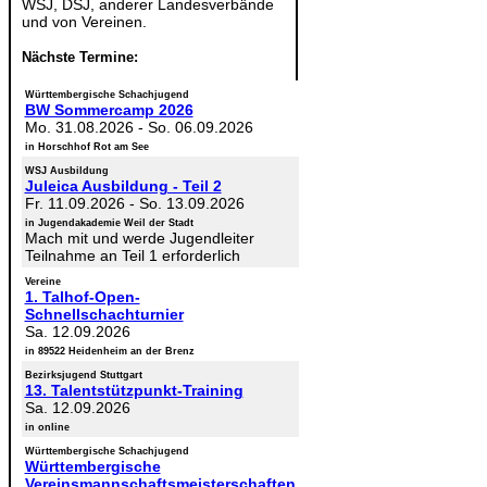
WSJ, DSJ, anderer Landesverbände
und von Vereinen.
Nächste Termine:
Württembergische Schachjugend
BW Sommercamp 2026
Mo. 31.08.2026
-
So. 06.09.2026
in Horschhof Rot am See
WSJ Ausbildung
Juleica Ausbildung - Teil 2
Fr. 11.09.2026
-
So. 13.09.2026
in Jugendakademie Weil der Stadt
Mach mit und werde Jugendleiter
Teilnahme an Teil 1 erforderlich
Vereine
1. Talhof-Open-
Schnellschachturnier
Sa. 12.09.2026
in 89522 Heidenheim an der Brenz
Bezirksjugend Stuttgart
13. Talentstützpunkt-Training
Sa. 12.09.2026
in online
Württembergische Schachjugend
Württembergische
Vereinsmannschaftsmeisterschaften