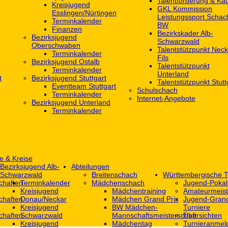
Talentförderung & Ka
Kreisjugend
GKL Kommission
‎Esslingen/Nürtingen
Leistungssport Schac
Terminkalender
BW
Finanzen
Bezirkskader Alb-
Bezirksjugend
Schwarzwald
Oberschwaben
Talentstützpunkt Neck
Terminkalender
Fils
Bezirksjugend Ostalb
Talentstützpunkt
Terminkalender
Unterland
t
Bezirksjugend Stuttgart
Talentstützpunkt Stutt
‎Eventteam Stuttgart
Schulschach
Terminkalender
Internet-Angebote
Bezirksjugend Unterland
Terminkalender
e & Kreise
Bezirksjugend Alb-
Abteilungen
Schwarzwald
Breitenschach
Württembergische T
chaften
Terminkalender
Mädchenschach
Jugend-Pokal
Kreisjugend
Mädchentraining
Amateurmeist
chaften
Donau/Neckar
Mädchen Grand Prix
Jugend-Grand
Kreisjugend
BW Mädchen-
Turniere
chaften
Schwarzwald
Mannschaftsmeisterschaft
Übersichten
Kreisjugend
Mädchentag
Turnieranmel