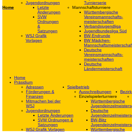
Jugendordnungen
Turnierserie
Home
Letzte
Mannschaftsturniere
Änderungen
Württembergische
SVW
Vereinsmannschafts-
Ordnungen
meisterschaften
&
Verbandsjugendliga
Satzungen
Jugendbundesliga Süd
WSJ Grafik
BW-Endrunde
Vorlagen
BW Mädchen-
Mannschaftsmeisterschaf
Deutsche
Vereinsmannschafts-
meisterschaften
Deutsche
Ländermeisterschaft
Home
Präsidium
Adressen
Spielbetrieb
Förderungen &
Ausschreibungen
Bezirk
Finanzen
Einzelspielerturniere
Mitmachen bei der
Württembergische
WSJ
Jugendeinzelmeisters
Jugendordnungen
Deutsche
Letzte Änderungen
Jugendeinzelmeisters
SVW Ordnungen &
BW-Blitz
Satzungen
Jugendeinzelmeisters
WSJ Grafik Vorlagen
Württembergische