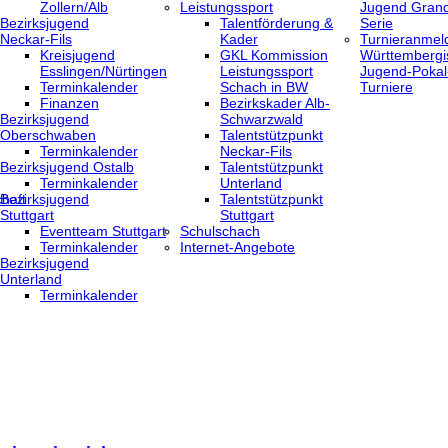
Zollern/Alb
Leistungssport
Jugend Grand
Bezirksjugend
Talentförderung &
Serie
Neckar-Fils
Kader
Turnieranmel
Kreisjugend
GKL Kommission
Württembergi
‎Esslingen/Nürtingen
Leistungssport
Jugend-Pokal
Terminkalender
Schach in BW
Turniere
Finanzen
Bezirkskader Alb-
Bezirksjugend
Schwarzwald
Oberschwaben
Talentstützpunkt
Terminkalender
Neckar-Fils
Bezirksjugend Ostalb
Talentstützpunkt
Terminkalender
Unterland
haft
Bezirksjugend
Talentstützpunkt
Stuttgart
Stuttgart
‎Eventteam Stuttgart
Schulschach
Terminkalender
Internet-Angebote
Bezirksjugend
Unterland
Terminkalender