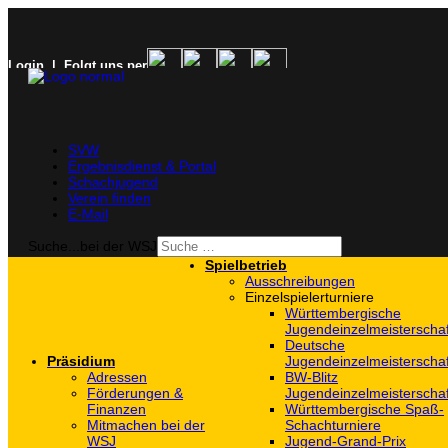
Login
| Folgt uns per
SVW
Ergebnisdienst & Portal
Schachjugend
Verein finden
E-Mail
Suche...bei der WSJ
Spielbetrieb
Ausschreibungen
Einzelspielerturniere
Württembergische
Jugendeinzelmeisterscha
Deutsche
Präsidium
Jugendeinzelmeisterscha
Adressen
BW-Blitz
Förderungen &
Jugendeinzelmeisterscha
Finanzen
Württembergische Spaß-
Mitmachen bei der
Schachturniere
WSJ
Jugend-Grand-Prix