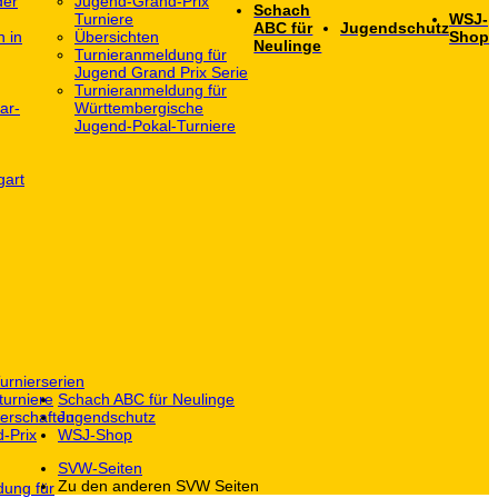
der
Jugend-Grand-Prix
Schach
Turniere
WSJ-
ABC für
Jugendschutz
h in
Übersichten
Shop
Neulinge
Turnieranmeldung für
Jugend Grand Prix Serie
Turnieranmeldung für
ar-
Württembergische
Jugend-Pokal-Turniere
gart
urnierserien
turniere
Schach ABC für Neulinge
erschaften
Jugendschutz
-Prix
WSJ-Shop
SVW-Seiten
Zu den anderen SVW Seiten
dung für