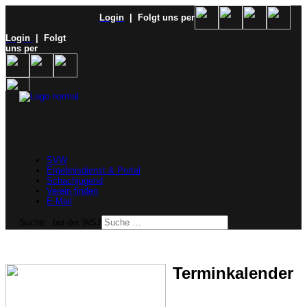
Login
| Folgt uns per
Login
| Folgt
uns per
SVW
Ergebnisdienst & Portal
Schachjugend
Verein finden
E-Mail
Suche...bei der WSJ
Terminkalender