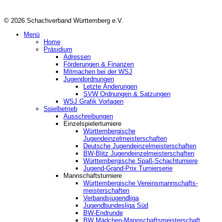
© 2026 Schachverband Württemberg e.V.
Menü
Home
Präsidium
Adressen
Förderungen & Finanzen
Mitmachen bei der WSJ
Jugendordnungen
Letzte Änderungen
SVW Ordnungen & Satzungen
WSJ Grafik Vorlagen
Spielbetrieb
Ausschreibungen
Einzelspielerturniere
Württembergische
Jugendeinzelmeisterschaften
Deutsche Jugendeinzelmeisterschaften
BW-Blitz Jugendeinzelmeisterschaften
Württembergische Spaß-Schachturniere
Jugend-Grand-Prix Turnierserie
Mannschaftsturniere
Württembergische Vereinsmannschafts-
meisterschaften
Verbandsjugendliga
Jugendbundesliga Süd
BW-Endrunde
BW Mädchen-Mannschaftsmeisterschaft