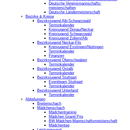
Deutsche Vereinsmannschafts-
meisterschaften
Deutsche Ländermeisterschaft
Bezirke & Kreise
Bezirksjugend Alb-Schwarzwald
Terminkalender
Kreisjugend Donau/Neckar
Kreisjugend Schwarzwald
Kreisjugend Zollern/Alb
Bezirksjugend Neckar-Fils
Kreisjugend ‎Esslingen/Nürtingen
Terminkalender
Finanzen
Bezirksjugend Oberschwaben
Terminkalender
Bezirksjugend Ostalb
Terminkalender
Bezirksjugend Stuttgart
‎Eventteam Stuttgart
Terminkalender
Bezirksjugend Unterland
Terminkalender
Abteilungen
Breitenschach
Mädchenschach
Mädchentraining
Mädchen Grand Prix
BW Mädchen-Mannschaftsmeisterschaft
Mädchentag
Leistungssport