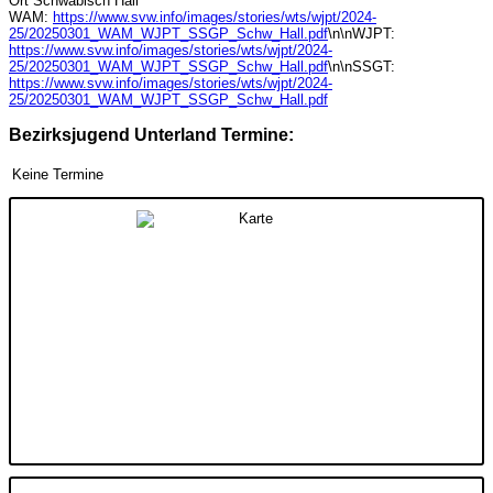
Ort
Schwäbisch Hall
WAM:
https://www.svw.info/images/stories/wts/wjpt/2024-
25/20250301_WAM_WJPT_SSGP_Schw_Hall.pdf
\n\nWJPT:
https://www.svw.info/images/stories/wts/wjpt/2024-
25/20250301_WAM_WJPT_SSGP_Schw_Hall.pdf
\n\nSSGT:
https://www.svw.info/images/stories/wts/wjpt/2024-
25/20250301_WAM_WJPT_SSGP_Schw_Hall.pdf
Bezirksjugend Unterland Termine:
Keine Termine