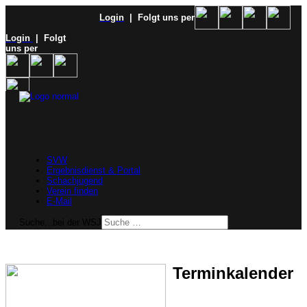
Login
| Folgt uns per
Login
| Folgt
uns per
SVW
Ergebnisdienst & Portal
Schachjugend
Verein finden
E-Mail
Suche...bei der WSJ
Terminkalender