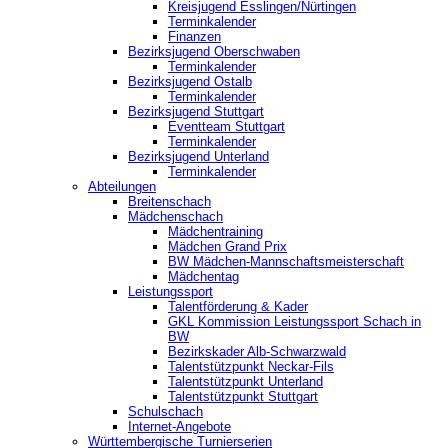
Kreisjugend ‎Esslingen/Nürtingen
Terminkalender
Finanzen
Bezirksjugend Oberschwaben
Terminkalender
Bezirksjugend Ostalb
Terminkalender
Bezirksjugend Stuttgart
‎Eventteam Stuttgart
Terminkalender
Bezirksjugend Unterland
Terminkalender
Abteilungen
Breitenschach
Mädchenschach
Mädchentraining
Mädchen Grand Prix
BW Mädchen-Mannschaftsmeisterschaft
Mädchentag
Leistungssport
Talentförderung & Kader
GKL Kommission Leistungssport Schach in
BW
Bezirkskader Alb-Schwarzwald
Talentstützpunkt Neckar-Fils
Talentstützpunkt Unterland
Talentstützpunkt Stuttgart
Schulschach
Internet-Angebote
Württembergische Turnierserien