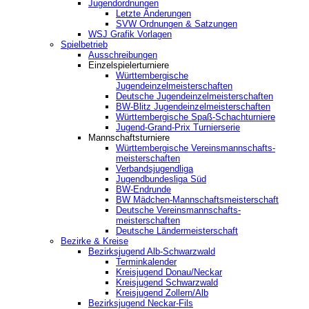
Jugendordnungen
Letzte Änderungen
SVW Ordnungen & Satzungen
WSJ Grafik Vorlagen
Spielbetrieb
Ausschreibungen
Einzelspielerturniere
Württembergische
Jugendeinzelmeisterschaften
Deutsche Jugendeinzelmeisterschaften
BW-Blitz Jugendeinzelmeisterschaften
Württembergische Spaß-Schachturniere
Jugend-Grand-Prix Turnierserie
Mannschaftsturniere
Württembergische Vereinsmannschafts-
meisterschaften
Verbandsjugendliga
Jugendbundesliga Süd
BW-Endrunde
BW Mädchen-Mannschaftsmeisterschaft
Deutsche Vereinsmannschafts-
meisterschaften
Deutsche Ländermeisterschaft
Bezirke & Kreise
Bezirksjugend Alb-Schwarzwald
Terminkalender
Kreisjugend Donau/Neckar
Kreisjugend Schwarzwald
Kreisjugend Zollern/Alb
Bezirksjugend Neckar-Fils