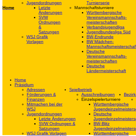
Jugendordnungen
Turnierserie
Home
Letzte
Mannschaftsturniere
Änderungen
Württembergische
SVW
Vereinsmannschafts-
Ordnungen
meisterschaften
&
Verbandsjugendliga
Satzungen
Jugendbundesliga Süd
WSJ Grafik
BW-Endrunde
Vorlagen
BW Mädchen-
Mannschaftsmeisterschaf
Deutsche
Vereinsmannschafts-
meisterschaften
Deutsche
Ländermeisterschaft
Home
Präsidium
Adressen
Spielbetrieb
Förderungen &
Ausschreibungen
Bezirk
Finanzen
Einzelspielerturniere
Mitmachen bei der
Württembergische
WSJ
Jugendeinzelmeisters
Jugendordnungen
Deutsche
Letzte Änderungen
Jugendeinzelmeisters
SVW Ordnungen &
BW-Blitz
Satzungen
Jugendeinzelmeisters
WSJ Grafik Vorlagen
Württembergische