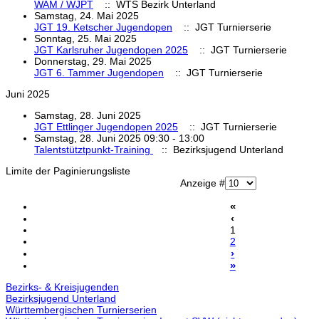
WAM / WJPT
:: WTS Bezirk Unterland
Samstag, 24. Mai 2025
JGT 19. Ketscher Jugendopen
:: JGT Turnierserie
Sonntag, 25. Mai 2025
JGT Karlsruher Jugendopen 2025
:: JGT Turnierserie
Donnerstag, 29. Mai 2025
JGT 6. Tammer Jugendopen
:: JGT Turnierserie
Juni 2025
Samstag, 28. Juni 2025
JGT Ettlinger Jugendopen 2025
:: JGT Turnierserie
Samstag, 28. Juni 2025 09:30 - 13:00
Talentstütztpunkt-Training
:: Bezirksjugend Unterland
Limite der Paginierungsliste
Anzeige #
«
‹
1
2
›
»
Bezirks- & Kreisjugenden
Bezirksjugend Unterland
Württembergischen Turnierserien