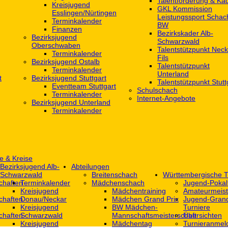
Talentförderung & Ka
Kreisjugend
GKL Kommission
‎Esslingen/Nürtingen
Leistungssport Schac
Terminkalender
BW
Finanzen
Bezirkskader Alb-
Bezirksjugend
Schwarzwald
Oberschwaben
Talentstützpunkt Neck
Terminkalender
Fils
Bezirksjugend Ostalb
Talentstützpunkt
Terminkalender
Unterland
t
Bezirksjugend Stuttgart
Talentstützpunkt Stutt
‎Eventteam Stuttgart
Schulschach
Terminkalender
Internet-Angebote
Bezirksjugend Unterland
Terminkalender
e & Kreise
Bezirksjugend Alb-
Abteilungen
Schwarzwald
Breitenschach
Württembergische T
chaften
Terminkalender
Mädchenschach
Jugend-Pokal
Kreisjugend
Mädchentraining
Amateurmeist
chaften
Donau/Neckar
Mädchen Grand Prix
Jugend-Grand
Kreisjugend
BW Mädchen-
Turniere
chaften
Schwarzwald
Mannschaftsmeisterschaft
Übersichten
Kreisjugend
Mädchentag
Turnieranmel