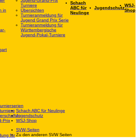
der
Jugend-Grand-Prix
Schach
Turniere
WSJ-
ABC für
Jugendschutz
h in
Übersichten
Shop
Neulinge
Turnieranmeldung für
Jugend Grand Prix Serie
Turnieranmeldung für
ar-
Württembergische
Jugend-Pokal-Turniere
gart
urnierserien
turniere
Schach ABC für Neulinge
erschaften
Jugendschutz
-Prix
WSJ-Shop
SVW-Seiten
Zu den anderen SVW Seiten
dung für