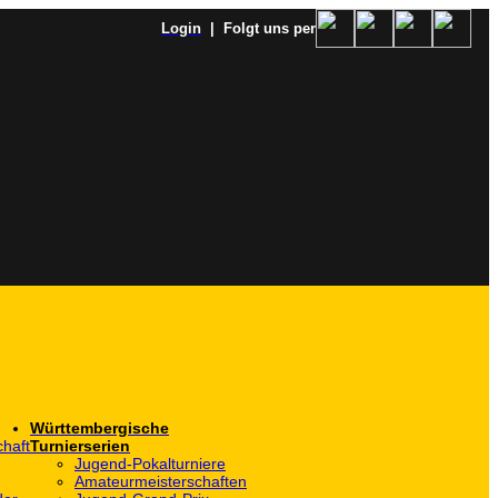
Login
| Folgt uns per
Württembergische
haft
Turnierserien
Jugend-Pokalturniere
Amateurmeisterschaften