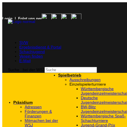
Login
| Folgt uns per
SVW
Ergebnisdienst & Portal
Schachjugend
Verein finden
E-Mail
Suche...bei der WSJ
Spielbetrieb
Ausschreibungen
Einzelspielerturniere
Württembergische
Jugendeinzelmeisterscha
Deutsche
Präsidium
Jugendeinzelmeisterscha
Adressen
BW-Blitz
Förderungen &
Jugendeinzelmeisterscha
Finanzen
Württembergische Spaß-
Mitmachen bei der
Schachturniere
WSJ
Jugend-Grand-Prix