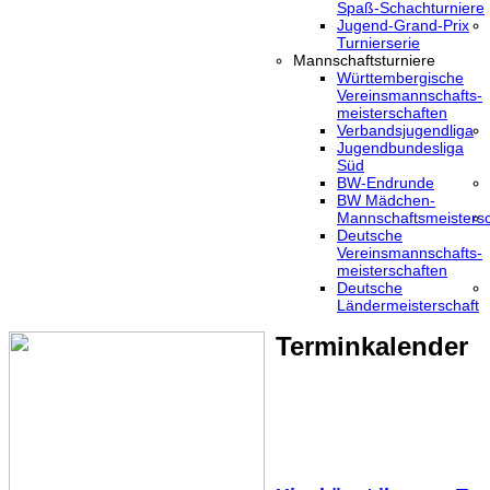
Spaß-Schachturniere
Jugend-Grand-Prix
Turnierserie
Mannschaftsturniere
Württembergische
Vereinsmannschafts-
meisterschaften
Verbandsjugendliga
Jugendbundesliga
Süd
BW-Endrunde
BW Mädchen-
Mannschaftsmeistersc
Deutsche
Vereinsmannschafts-
meisterschaften
Deutsche
Ländermeisterschaft
Terminkalender