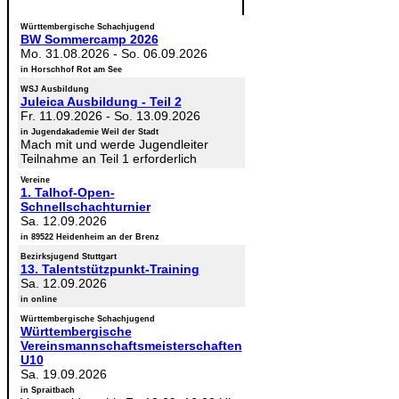
Württembergische Schachjugend
BW Sommercamp 2026
Mo. 31.08.2026
-
So. 06.09.2026
in Horschhof Rot am See
WSJ Ausbildung
Juleica Ausbildung - Teil 2
Fr. 11.09.2026
-
So. 13.09.2026
in Jugendakademie Weil der Stadt
Mach mit und werde Jugendleiter
Teilnahme an Teil 1 erforderlich
Vereine
1. Talhof-Open-
Schnellschachturnier
Sa. 12.09.2026
in 89522 Heidenheim an der Brenz
Bezirksjugend Stuttgart
13. Talentstützpunkt-Training
Sa. 12.09.2026
in online
Württembergische Schachjugend
Württembergische
Vereinsmannschaftsmeisterschaften
U10
Sa. 19.09.2026
in Spraitbach