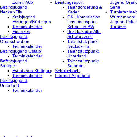
Zollern/Alb
Leistungssport
Jugend Grand
Bezirksjugend
Talentförderung &
Serie
Neckar-Fils
Kader
Turnieranmel
Kreisjugend
GKL Kommission
Württembergi
‎Esslingen/Nürtingen
Leistungssport
Jugend-Pokal
Terminkalender
Schach in BW
Turniere
Finanzen
Bezirkskader Alb-
Bezirksjugend
Schwarzwald
Oberschwaben
Talentstützpunkt
Terminkalender
Neckar-Fils
Bezirksjugend Ostalb
Talentstützpunkt
Terminkalender
Unterland
haft
Bezirksjugend
Talentstützpunkt
Stuttgart
Stuttgart
‎Eventteam Stuttgart
Schulschach
Terminkalender
Internet-Angebote
Bezirksjugend
Unterland
Terminkalender