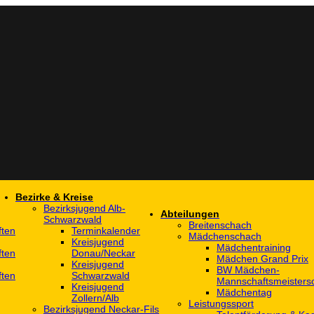
Bezirke & Kreise
Bezirksjugend Alb-
Abteilungen
Schwarzwald
Breitenschach
ften
Terminkalender
Mädchenschach
Kreisjugend
Mädchentraining
ften
Donau/Neckar
Mädchen Grand Prix
Kreisjugend
BW Mädchen-
ften
Schwarzwald
Mannschaftsmeistersc
Kreisjugend
Mädchentag
Zollern/Alb
Leistungssport
Bezirksjugend Neckar-Fils