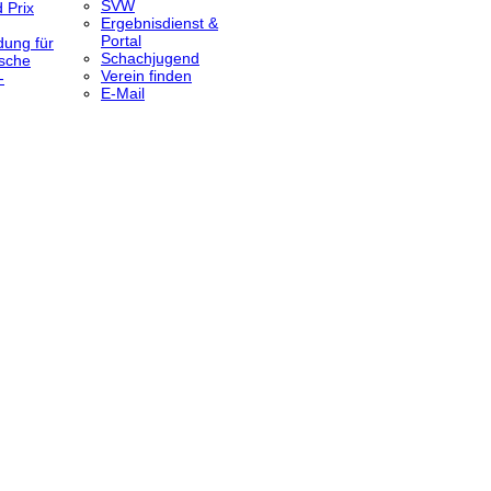
SVW
 Prix
Ergebnisdienst &
Portal
dung für
Schachjugend
sche
Verein finden
-
E-Mail