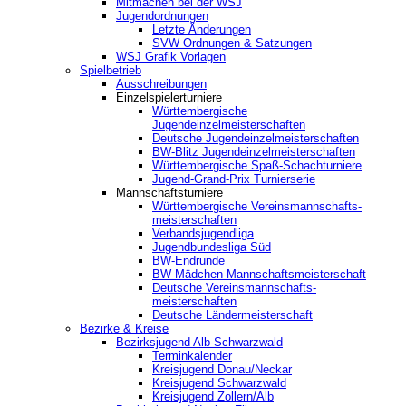
Mitmachen bei der WSJ
Jugendordnungen
Letzte Änderungen
SVW Ordnungen & Satzungen
WSJ Grafik Vorlagen
Spielbetrieb
Ausschreibungen
Einzelspielerturniere
Württembergische
Jugendeinzelmeisterschaften
Deutsche Jugendeinzelmeisterschaften
BW-Blitz Jugendeinzelmeisterschaften
Württembergische Spaß-Schachturniere
Jugend-Grand-Prix Turnierserie
Mannschaftsturniere
Württembergische Vereinsmannschafts-
meisterschaften
Verbandsjugendliga
Jugendbundesliga Süd
BW-Endrunde
BW Mädchen-Mannschaftsmeisterschaft
Deutsche Vereinsmannschafts-
meisterschaften
Deutsche Ländermeisterschaft
Bezirke & Kreise
Bezirksjugend Alb-Schwarzwald
Terminkalender
Kreisjugend Donau/Neckar
Kreisjugend Schwarzwald
Kreisjugend Zollern/Alb