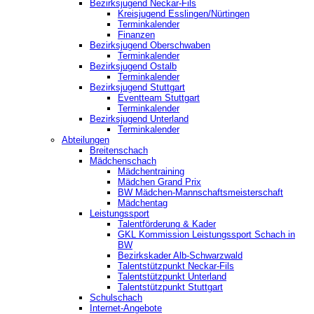
Bezirksjugend Neckar-Fils
Kreisjugend ‎Esslingen/Nürtingen
Terminkalender
Finanzen
Bezirksjugend Oberschwaben
Terminkalender
Bezirksjugend Ostalb
Terminkalender
Bezirksjugend Stuttgart
‎Eventteam Stuttgart
Terminkalender
Bezirksjugend Unterland
Terminkalender
Abteilungen
Breitenschach
Mädchenschach
Mädchentraining
Mädchen Grand Prix
BW Mädchen-Mannschaftsmeisterschaft
Mädchentag
Leistungssport
Talentförderung & Kader
GKL Kommission Leistungssport Schach in
BW
Bezirkskader Alb-Schwarzwald
Talentstützpunkt Neckar-Fils
Talentstützpunkt Unterland
Talentstützpunkt Stuttgart
Schulschach
Internet-Angebote