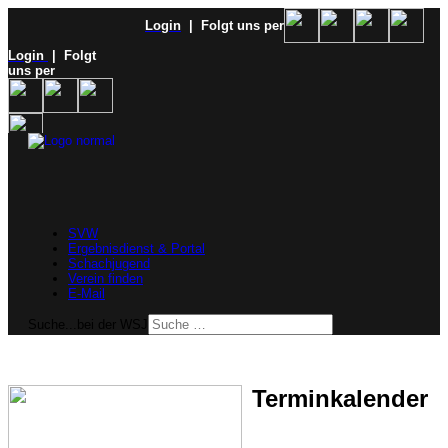
Login
| Folgt uns per
Login
| Folgt
uns per
SVW
Ergebnisdienst & Portal
Schachjugend
Verein finden
E-Mail
Suche...bei der WSJ
Terminkalender