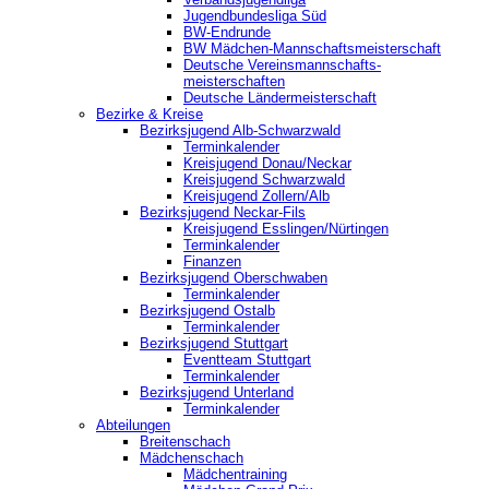
Jugendbundesliga Süd
BW-Endrunde
BW Mädchen-Mannschaftsmeisterschaft
Deutsche Vereinsmannschafts-
meisterschaften
Deutsche Ländermeisterschaft
Bezirke & Kreise
Bezirksjugend Alb-Schwarzwald
Terminkalender
Kreisjugend Donau/Neckar
Kreisjugend Schwarzwald
Kreisjugend Zollern/Alb
Bezirksjugend Neckar-Fils
Kreisjugend ‎Esslingen/Nürtingen
Terminkalender
Finanzen
Bezirksjugend Oberschwaben
Terminkalender
Bezirksjugend Ostalb
Terminkalender
Bezirksjugend Stuttgart
‎Eventteam Stuttgart
Terminkalender
Bezirksjugend Unterland
Terminkalender
Abteilungen
Breitenschach
Mädchenschach
Mädchentraining