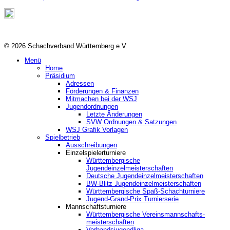
© 2026 Schachverband Württemberg e.V.
Menü
Home
Präsidium
Adressen
Förderungen & Finanzen
Mitmachen bei der WSJ
Jugendordnungen
Letzte Änderungen
SVW Ordnungen & Satzungen
WSJ Grafik Vorlagen
Spielbetrieb
Ausschreibungen
Einzelspielerturniere
Württembergische
Jugendeinzelmeisterschaften
Deutsche Jugendeinzelmeisterschaften
BW-Blitz Jugendeinzelmeisterschaften
Württembergische Spaß-Schachturniere
Jugend-Grand-Prix Turnierserie
Mannschaftsturniere
Württembergische Vereinsmannschafts-
meisterschaften
Verbandsjugendliga