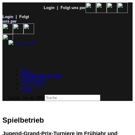
Login
| Folgt uns per
Login
| Folgt
uns per
SVW
Ergebnisdienst & Portal
Schachjugend
Verein finden
E-Mail
Suche...bei der WSJ
Spielbetrieb
Jugend-Grand-Prix-Turniere im Frühjahr und