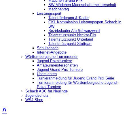
Mädchen Grand Prix
BW Mädchen-Mannschaftsmeisterschaft
Mädchentag
Leistungssport
Talentförderung & Kader
GKL Kommission Leistungssport Schach in
BW
Bezirkskader Alb-Schwarzwald
Talentstützpunkt Neckar-Fils
Talentstützpunkt Unterland
Talentstützpunkt Stuttgart
Schulschach
Internet-Angebote
Württembergische Turnierserien
Jugend-Pokalturniere
Amateurmeisterschaften
Jugend-Grand-Prix Turniere
Übersichten
Turnieranmeldung für Jugend Grand Prix Serie
Turnieranmeldung für Württembergische Jugend-
Pokal-Turniere
Schach ABC für Neulinge
Jugendschutz
WSJ-Shop
˄