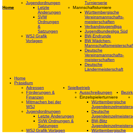
Jugendordnungen
Turnierserie
Home
Letzte
Mannschaftsturniere
Änderungen
Württembergische
SVW
Vereinsmannschafts-
Ordnungen
meisterschaften
&
Verbandsjugendliga
Satzungen
Jugendbundesliga Süd
WSJ Grafik
BW-Endrunde
Vorlagen
BW Mädchen-
Mannschaftsmeisterschaf
Deutsche
Vereinsmannschafts-
meisterschaften
Deutsche
Ländermeisterschaft
Home
Präsidium
Adressen
Spielbetrieb
Förderungen &
Ausschreibungen
Bezirk
Finanzen
Einzelspielerturniere
Mitmachen bei der
Württembergische
WSJ
Jugendeinzelmeisters
Jugendordnungen
Deutsche
Letzte Änderungen
Jugendeinzelmeisters
SVW Ordnungen &
BW-Blitz
Satzungen
Jugendeinzelmeisters
WSJ Grafik Vorlagen
Württembergische