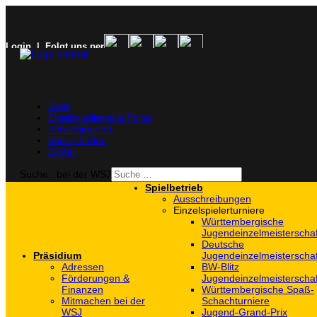
Login
| Folgt uns per
SVW
Ergebnisdienst & Portal
Schachjugend
Verein finden
E-Mail
Suche...bei der WSJ
Spielbetrieb
Ausschreibungen
Einzelspielerturniere
Württembergische
Jugendeinzelmeisterscha
Deutsche
Präsidium
Jugendeinzelmeisterscha
Adressen
BW-Blitz
Förderungen &
Jugendeinzelmeisterscha
Finanzen
Württembergische Spaß-
Mitmachen bei der
Schachturniere
WSJ
Jugend-Grand-Prix