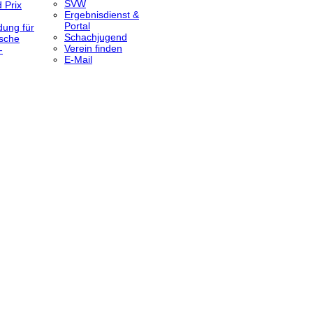
SVW
 Prix
Ergebnisdienst &
Portal
dung für
Schachjugend
sche
Verein finden
-
E-Mail