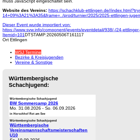
muss JavaScript eingeschaltet sein.
Website des Vereins:
https://schachklub-ettlingen.de//index.html?t
14+09%3A21%3A35&frame=../prod/turnier/2025/2025-ettlingen-juge
Dieser Event wurde importiert von:
https://www.svw.info/component/jevents/eventdetail/938/-/24-ettling
Itemid=101
DTSTAMP:20260506T161117
Ort
Ettlingen
WSJ Termine
Bezirke & Kreisjugenden
Vereine & Sonstige
Württembergische
Schachjugend:
Württembergische Schachjugend
BW Sommercamp 2026
Mo. 31.08.2026
-
So. 06.09.2026
in Horschhof Rot am See
Württembergische Schachjugend
Württembergische
Vereinsmannschaftsmeisterschaften
U10