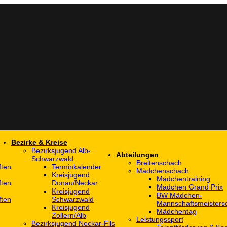
Bezirke & Kreise
Bezirksjugend Alb-
Abteilungen
Schwarzwald
Breitenschach
ften
Terminkalender
Mädchenschach
Kreisjugend
Mädchentraining
ften
Donau/Neckar
Mädchen Grand Prix
Kreisjugend
BW Mädchen-
ften
Schwarzwald
Mannschaftsmeistersc
Kreisjugend
Mädchentag
Zollern/Alb
Leistungssport
Bezirksjugend Neckar-Fils