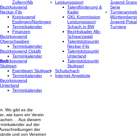
Zollern/Alb
Leistungssport
Jugend Grand
Bezirksjugend
Talentförderung &
Serie
Neckar-Fils
Kader
Turnieranmel
Kreisjugend
GKL Kommission
Württembergi
‎Esslingen/Nürtingen
Leistungssport
Jugend-Pokal
Terminkalender
Schach in BW
Turniere
Finanzen
Bezirkskader Alb-
Bezirksjugend
Schwarzwald
Oberschwaben
Talentstützpunkt
Terminkalender
Neckar-Fils
Bezirksjugend Ostalb
Talentstützpunkt
Terminkalender
Unterland
haft
Bezirksjugend
Talentstützpunkt
Stuttgart
Stuttgart
‎Eventteam Stuttgart
Schulschach
Terminkalender
Internet-Angebote
Bezirksjugend
Unterland
Terminkalender
m. Wo gibt es die
er, wie kann ein Verein
achen.... Aus diesem
rminkalender auf der
 Ausschreibungen der
bände und von Vereinen