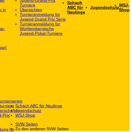
der
Jugend-Grand-Prix
Schach
Turniere
WSJ-
ABC für
Jugendschutz
h in
Übersichten
Shop
Neulinge
Turnieranmeldung für
Jugend Grand Prix Serie
Turnieranmeldung für
ar-
Württembergische
Jugend-Pokal-Turniere
gart
urnierserien
turniere
Schach ABC für Neulinge
erschaften
Jugendschutz
-Prix
WSJ-Shop
SVW-Seiten
Zu den anderen SVW Seiten
dung für