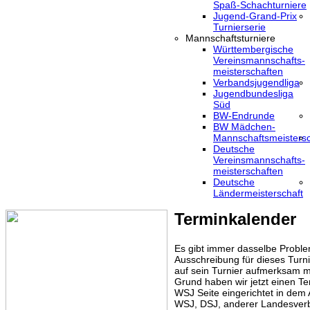
Spaß-Schachturniere
Jugend-Grand-Prix
Turnierserie
Mannschaftsturniere
Württembergische
Vereinsmannschafts-
meisterschaften
Verbandsjugendliga
Jugendbundesliga
Süd
BW-Endrunde
BW Mädchen-
Mannschaftsmeistersc
Deutsche
Vereinsmannschafts-
meisterschaften
Deutsche
Ländermeisterschaft
Terminkalender
Es gibt immer dasselbe Proble
Ausschreibung für dieses Turni
auf sein Turnier aufmerksam m
Grund haben wir jetzt einen Te
WSJ Seite eingerichtet in dem
WSJ, DSJ, anderer Landesver