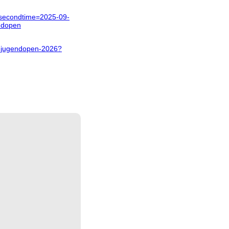
rysecondtime=2025-09-
ndopen
er-jugendopen-2026?