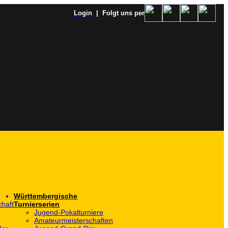
Login
| Folgt uns per
Württembergische
haft
Turnierserien
Jugend-Pokalturniere
Amateurmeisterschaften