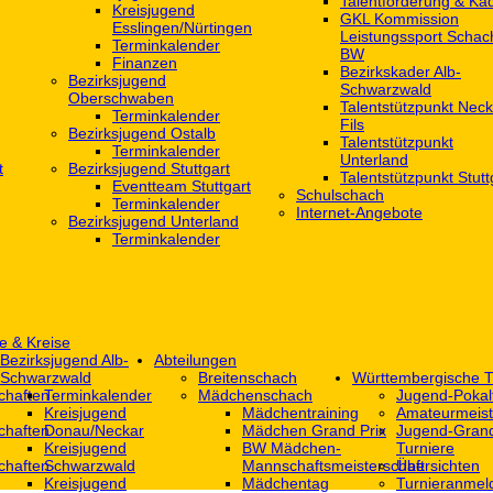
Talentförderung & Ka
Kreisjugend
GKL Kommission
‎Esslingen/Nürtingen
Leistungssport Schac
Terminkalender
BW
Finanzen
Bezirkskader Alb-
Bezirksjugend
Schwarzwald
Oberschwaben
Talentstützpunkt Neck
Terminkalender
Fils
Bezirksjugend Ostalb
Talentstützpunkt
Terminkalender
Unterland
t
Bezirksjugend Stuttgart
Talentstützpunkt Stutt
‎Eventteam Stuttgart
Schulschach
Terminkalender
Internet-Angebote
Bezirksjugend Unterland
Terminkalender
e & Kreise
Bezirksjugend Alb-
Abteilungen
Schwarzwald
Breitenschach
Württembergische T
chaften
Terminkalender
Mädchenschach
Jugend-Pokal
Kreisjugend
Mädchentraining
Amateurmeist
chaften
Donau/Neckar
Mädchen Grand Prix
Jugend-Grand
Kreisjugend
BW Mädchen-
Turniere
chaften
Schwarzwald
Mannschaftsmeisterschaft
Übersichten
Kreisjugend
Mädchentag
Turnieranmel