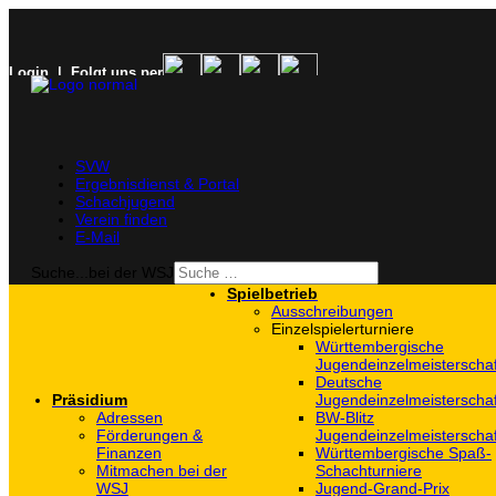
Login
| Folgt uns per
SVW
Ergebnisdienst & Portal
Schachjugend
Verein finden
E-Mail
Suche...bei der WSJ
Spielbetrieb
Ausschreibungen
Einzelspielerturniere
Württembergische
Jugendeinzelmeisterscha
Deutsche
Präsidium
Jugendeinzelmeisterscha
Adressen
BW-Blitz
Förderungen &
Jugendeinzelmeisterscha
Finanzen
Württembergische Spaß-
Mitmachen bei der
Schachturniere
WSJ
Jugend-Grand-Prix