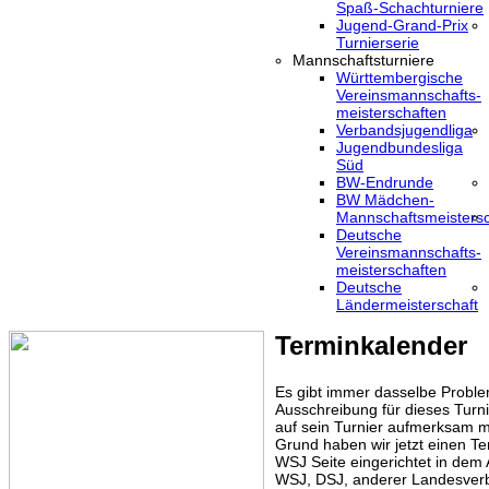
Spaß-Schachturniere
Jugend-Grand-Prix
Turnierserie
Mannschaftsturniere
Württembergische
Vereinsmannschafts-
meisterschaften
Verbandsjugendliga
Jugendbundesliga
Süd
BW-Endrunde
BW Mädchen-
Mannschaftsmeistersc
Deutsche
Vereinsmannschafts-
meisterschaften
Deutsche
Ländermeisterschaft
Terminkalender
Es gibt immer dasselbe Proble
Ausschreibung für dieses Turni
auf sein Turnier aufmerksam m
Grund haben wir jetzt einen Te
WSJ Seite eingerichtet in dem
WSJ, DSJ, anderer Landesver