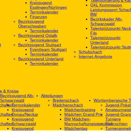
Talentförderung & Ka
Kreisjugend
GKL Kommission
‎Esslingen/Nürtingen
Leistungssport Schac
Terminkalender
BW
Finanzen
Bezirkskader Alb-
Bezirksjugend
Schwarzwald
Oberschwaben
Talentstützpunkt Neck
Terminkalender
Fils
Bezirksjugend Ostalb
Talentstützpunkt
Terminkalender
Unterland
t
Bezirksjugend Stuttgart
Talentstützpunkt Stutt
‎Eventteam Stuttgart
Schulschach
Terminkalender
Internet-Angebote
Bezirksjugend Unterland
Terminkalender
e & Kreise
Bezirksjugend Alb-
Abteilungen
Schwarzwald
Breitenschach
Württembergische T
chaften
Terminkalender
Mädchenschach
Jugend-Pokal
Kreisjugend
Mädchentraining
Amateurmeist
chaften
Donau/Neckar
Mädchen Grand Prix
Jugend-Grand
Kreisjugend
BW Mädchen-
Turniere
chaften
Schwarzwald
Mannschaftsmeisterschaft
Übersichten
Kreisjugend
Mädchentag
Turnieranmel