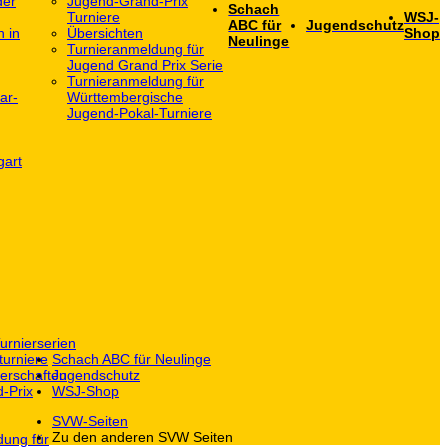
der
Jugend-Grand-Prix
Schach
Turniere
WSJ-
ABC für
Jugendschutz
h in
Übersichten
Shop
Neulinge
Turnieranmeldung für
Jugend Grand Prix Serie
Turnieranmeldung für
ar-
Württembergische
Jugend-Pokal-Turniere
gart
urnierserien
turniere
Schach ABC für Neulinge
erschaften
Jugendschutz
-Prix
WSJ-Shop
SVW-Seiten
Zu den anderen SVW Seiten
dung für