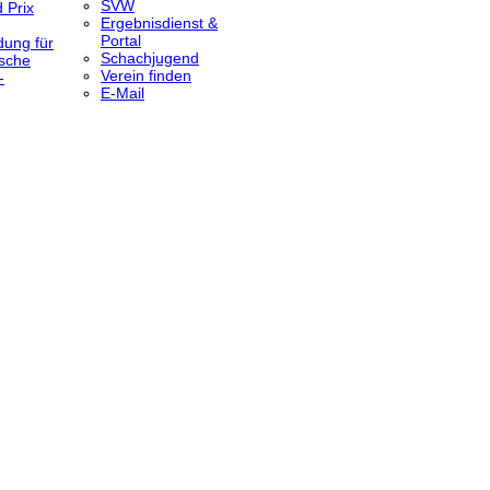
SVW
 Prix
Ergebnisdienst &
Portal
dung für
Schachjugend
sche
Verein finden
-
E-Mail