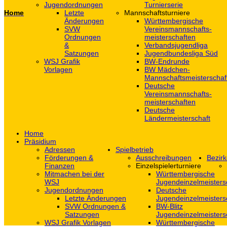
Jugendordnungen
Turnierserie
Home
Letzte
Mannschaftsturniere
Änderungen
Württembergische
SVW
Vereinsmannschafts-
Ordnungen
meisterschaften
&
Verbandsjugendliga
Satzungen
Jugendbundesliga Süd
WSJ Grafik
BW-Endrunde
Vorlagen
BW Mädchen-
Mannschaftsmeisterschaf
Deutsche
Vereinsmannschafts-
meisterschaften
Deutsche
Ländermeisterschaft
Home
Präsidium
Adressen
Spielbetrieb
Förderungen &
Ausschreibungen
Bezirk
Finanzen
Einzelspielerturniere
Mitmachen bei der
Württembergische
WSJ
Jugendeinzelmeisters
Jugendordnungen
Deutsche
Letzte Änderungen
Jugendeinzelmeisters
SVW Ordnungen &
BW-Blitz
Satzungen
Jugendeinzelmeisters
WSJ Grafik Vorlagen
Württembergische