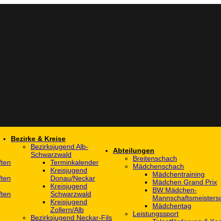
Bezirke & Kreise
Bezirksjugend Alb-
Abteilungen
Schwarzwald
Breitenschach
ften
Terminkalender
Mädchenschach
Kreisjugend
Mädchentraining
ften
Donau/Neckar
Mädchen Grand Prix
Kreisjugend
BW Mädchen-
ften
Schwarzwald
Mannschaftsmeistersc
Kreisjugend
Mädchentag
Zollern/Alb
Leistungssport
Bezirksjugend Neckar-Fils