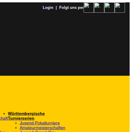
Login
| Folgt uns per
Württembergische
haft
Turnierserien
Jugend-Pokalturniere
Amateurmeisterschaften