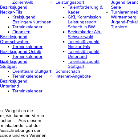
Zollern/Alb
Leistungssport
Jugend Grand
Bezirksjugend
Talentförderung &
Serie
Neckar-Fils
Kader
Turnieranmel
Kreisjugend
GKL Kommission
Württembergi
‎Esslingen/Nürtingen
Leistungssport
Jugend-Pokal
Terminkalender
Schach in BW
Turniere
Finanzen
Bezirkskader Alb-
Bezirksjugend
Schwarzwald
Oberschwaben
Talentstützpunkt
Terminkalender
Neckar-Fils
Bezirksjugend Ostalb
Talentstützpunkt
Terminkalender
Unterland
haft
Bezirksjugend
Talentstützpunkt
Stuttgart
Stuttgart
‎Eventteam Stuttgart
Schulschach
Terminkalender
Internet-Angebote
Bezirksjugend
Unterland
Terminkalender
m. Wo gibt es die
er, wie kann ein Verein
achen.... Aus diesem
rminkalender auf der
 Ausschreibungen der
bände und von Vereinen