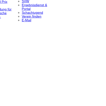
SVW
 Prix
Ergebnisdienst &
Portal
dung für
Schachjugend
sche
Verein finden
-
E-Mail