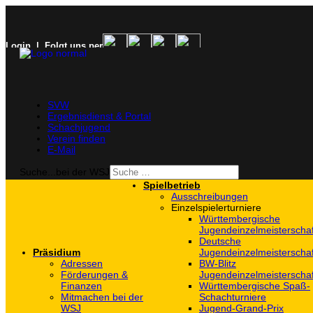
Login
| Folgt uns per
SVW
Ergebnisdienst & Portal
Schachjugend
Verein finden
E-Mail
Suche...bei der WSJ
Spielbetrieb
Ausschreibungen
Einzelspielerturniere
Württembergische
Jugendeinzelmeisterscha
Deutsche
Präsidium
Jugendeinzelmeisterscha
Adressen
BW-Blitz
Förderungen &
Jugendeinzelmeisterscha
Finanzen
Württembergische Spaß-
Mitmachen bei der
Schachturniere
WSJ
Jugend-Grand-Prix