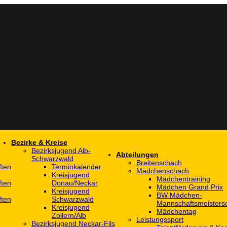
Bezirke & Kreise
Bezirksjugend Alb-
Abteilungen
Schwarzwald
Breitenschach
ften
Terminkalender
Mädchenschach
Kreisjugend
Mädchentraining
ften
Donau/Neckar
Mädchen Grand Prix
Kreisjugend
BW Mädchen-
ften
Schwarzwald
Mannschaftsmeistersc
Kreisjugend
Mädchentag
Zollern/Alb
Leistungssport
Bezirksjugend Neckar-Fils