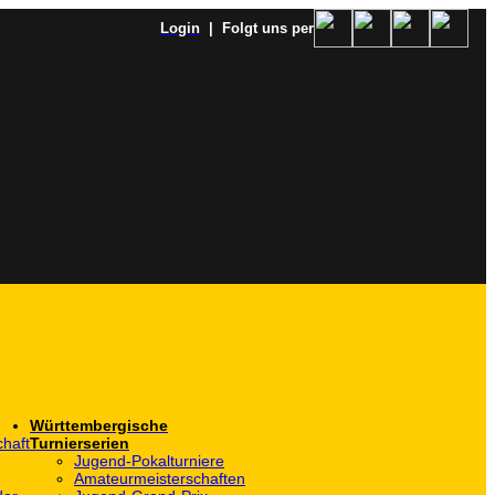
Login
| Folgt uns per
Württembergische
haft
Turnierserien
Jugend-Pokalturniere
Amateurmeisterschaften