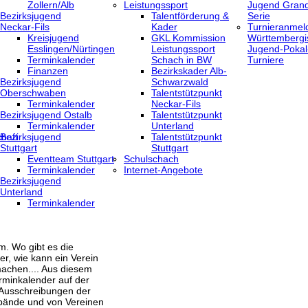
Zollern/Alb
Leistungssport
Jugend Grand
Bezirksjugend
Talentförderung &
Serie
Neckar-Fils
Kader
Turnieranmel
Kreisjugend
GKL Kommission
Württembergi
‎Esslingen/Nürtingen
Leistungssport
Jugend-Pokal
Terminkalender
Schach in BW
Turniere
Finanzen
Bezirkskader Alb-
Bezirksjugend
Schwarzwald
Oberschwaben
Talentstützpunkt
Terminkalender
Neckar-Fils
Bezirksjugend Ostalb
Talentstützpunkt
Terminkalender
Unterland
haft
Bezirksjugend
Talentstützpunkt
Stuttgart
Stuttgart
‎Eventteam Stuttgart
Schulschach
Terminkalender
Internet-Angebote
Bezirksjugend
Unterland
Terminkalender
m. Wo gibt es die
er, wie kann ein Verein
achen.... Aus diesem
rminkalender auf der
 Ausschreibungen der
bände und von Vereinen