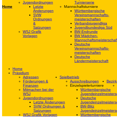
Jugendordnungen
Turnierserie
Home
Letzte
Mannschaftsturniere
Änderungen
Württembergische
SVW
Vereinsmannschafts-
Ordnungen
meisterschaften
&
Verbandsjugendliga
Satzungen
Jugendbundesliga Süd
WSJ Grafik
BW-Endrunde
Vorlagen
BW Mädchen-
Mannschaftsmeisterschaf
Deutsche
Vereinsmannschafts-
meisterschaften
Deutsche
Ländermeisterschaft
Home
Präsidium
Adressen
Spielbetrieb
Förderungen &
Ausschreibungen
Bezirk
Finanzen
Einzelspielerturniere
Mitmachen bei der
Württembergische
WSJ
Jugendeinzelmeisters
Jugendordnungen
Deutsche
Letzte Änderungen
Jugendeinzelmeisters
SVW Ordnungen &
BW-Blitz
Satzungen
Jugendeinzelmeisters
WSJ Grafik Vorlagen
Württembergische