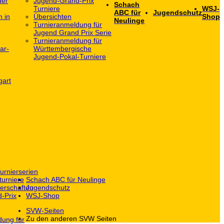
der
Jugend-Grand-Prix
Schach
Turniere
WSJ-
ABC für
Jugendschutz
h in
Übersichten
Shop
Neulinge
Turnieranmeldung für
Jugend Grand Prix Serie
Turnieranmeldung für
ar-
Württembergische
Jugend-Pokal-Turniere
gart
urnierserien
turniere
Schach ABC für Neulinge
erschaften
Jugendschutz
-Prix
WSJ-Shop
SVW-Seiten
Zu den anderen SVW Seiten
dung für