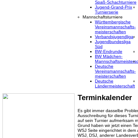
Spaß-Schachturniere
Jugend-Grand-Prix
Turnierserie
Mannschaftsturniere
Württembergische
Vereinsmannschafts-
meisterschaften
Verbandsjugendliga
Jugendbundesliga
Süd
BW-Endrunde
BW Mädchen-
Mannschaftsmeistersc
Deutsche
Vereinsmannschafts-
meisterschaften
Deutsche
Ländermeisterschaft
Terminkalender
Es gibt immer dasselbe Proble
Ausschreibung für dieses Turni
auf sein Turnier aufmerksam m
Grund haben wir jetzt einen Te
WSJ Seite eingerichtet in dem
WSJ, DSJ, anderer Landesver