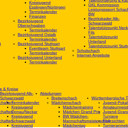
Talentförderung & Ka
Kreisjugend
GKL Kommission
‎Esslingen/Nürtingen
Leistungssport Schac
Terminkalender
BW
Finanzen
Bezirkskader Alb-
Bezirksjugend
Schwarzwald
Oberschwaben
Talentstützpunkt Neck
Terminkalender
Fils
Bezirksjugend Ostalb
Talentstützpunkt
Terminkalender
Unterland
t
Bezirksjugend Stuttgart
Talentstützpunkt Stutt
‎Eventteam Stuttgart
Schulschach
Terminkalender
Internet-Angebote
Bezirksjugend Unterland
Terminkalender
e & Kreise
Bezirksjugend Alb-
Abteilungen
Schwarzwald
Breitenschach
Württembergische T
chaften
Terminkalender
Mädchenschach
Jugend-Pokal
Kreisjugend
Mädchentraining
Amateurmeist
chaften
Donau/Neckar
Mädchen Grand Prix
Jugend-Grand
Kreisjugend
BW Mädchen-
Turniere
chaften
Schwarzwald
Mannschaftsmeisterschaft
Übersichten
Kreisjugend
Mädchentag
Turnieranmel