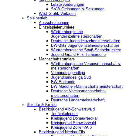
Letzte Änderungen
SVW Ordnungen & Satzungen
WSJ Grafik Vorlagen
Spielbetrieb
Ausschreibungen
Einzelspielerturniere
Württembergische
Jugendeinzelmeisterschaften
Deutsche Jugendeinzelmeisterschaften
BW-Blitz Jugendeinzelmeisterschaften
Württembergische Spaß-Schachturniere
Jugend-Grand-Prix Turnierserie
Mannschaftsturniere
Württembergische Vereinsmannschafts-
meisterschaften
Verbandsjugendliga
Jugendbundesliga Süd
BW-Endrunde
BW Mädchen-Mannschaftsmeisterschaft
Deutsche Vereinsmannschafts-
meisterschaften
Deutsche Ländermeisterschaft
Bezirke & Kreise
Bezirksjugend Alb-Schwarzwald
Terminkalender
Kreisjugend Donau/Neckar
Kreisjugend Schwarzwald
Kreisjugend Zollern/Alb
Bezirksjugend Neckar-Fils