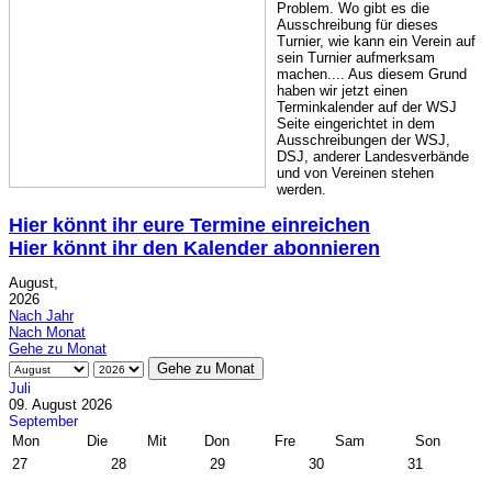
Problem. Wo gibt es die
Ausschreibung für dieses
Turnier, wie kann ein Verein auf
sein Turnier aufmerksam
machen.... Aus diesem Grund
haben wir jetzt einen
Terminkalender auf der WSJ
Seite eingerichtet in dem
Ausschreibungen der WSJ,
DSJ, anderer Landesverbände
und von Vereinen stehen
werden.
Hier könnt ihr eure Termine einreichen
Hier könnt ihr den Kalender abonnieren
August,
2026
Nach Jahr
Nach Monat
Gehe zu Monat
Gehe zu Monat
Juli
09. August 2026
September
Mon
Die
Mit
Don
Fre
Sam
Son
27
28
29
30
31