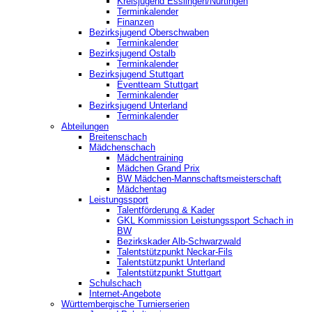
Kreisjugend ‎Esslingen/Nürtingen
Terminkalender
Finanzen
Bezirksjugend Oberschwaben
Terminkalender
Bezirksjugend Ostalb
Terminkalender
Bezirksjugend Stuttgart
‎Eventteam Stuttgart
Terminkalender
Bezirksjugend Unterland
Terminkalender
Abteilungen
Breitenschach
Mädchenschach
Mädchentraining
Mädchen Grand Prix
BW Mädchen-Mannschaftsmeisterschaft
Mädchentag
Leistungssport
Talentförderung & Kader
GKL Kommission Leistungssport Schach in
BW
Bezirkskader Alb-Schwarzwald
Talentstützpunkt Neckar-Fils
Talentstützpunkt Unterland
Talentstützpunkt Stuttgart
Schulschach
Internet-Angebote
Württembergische Turnierserien