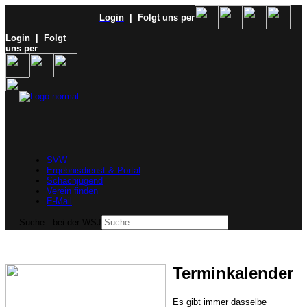
Login
| Folgt uns per
Login
| Folgt
uns per
SVW
Ergebnisdienst & Portal
Schachjugend
Verein finden
E-Mail
Suche...bei der WSJ
Terminkalender
Es gibt immer dasselbe