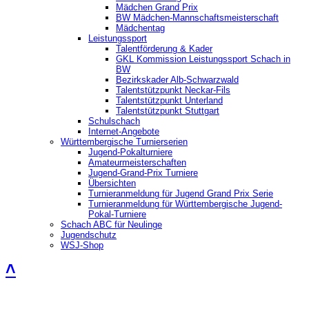
Mädchen Grand Prix
BW Mädchen-Mannschaftsmeisterschaft
Mädchentag
Leistungssport
Talentförderung & Kader
GKL Kommission Leistungssport Schach in
BW
Bezirkskader Alb-Schwarzwald
Talentstützpunkt Neckar-Fils
Talentstützpunkt Unterland
Talentstützpunkt Stuttgart
Schulschach
Internet-Angebote
Württembergische Turnierserien
Jugend-Pokalturniere
Amateurmeisterschaften
Jugend-Grand-Prix Turniere
Übersichten
Turnieranmeldung für Jugend Grand Prix Serie
Turnieranmeldung für Württembergische Jugend-
Pokal-Turniere
Schach ABC für Neulinge
Jugendschutz
WSJ-Shop
˄