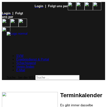
Login
| Folgt uns per
Login
| Folgt
uns per
SVW
Ergebnisdienst & Portal
Schachjugend
Verein finden
E-Mail
Suche...bei der WSJ
Terminkalender
Es gibt immer dasselbe