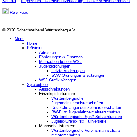
Kontakt
Impressum
Datenschutzerklärung
Fehler Webseite melden
RSS-Feed
© 2026 Schachverband Württemberg e.V.
Menü
Home
Präsidium
Adressen
Förderungen & Finanzen
Mitmachen bei der WSJ
Jugendordnungen
Letzte Änderungen
SVW Ordnungen & Satzungen
WSJ Grafik Vorlagen
Spielbetrieb
Ausschreibungen
Einzelspielerturniere
Württembergische
Jugendeinzelmeisterschaften
Deutsche Jugendeinzelmeisterschaften
BW-Blitz Jugendeinzelmeisterschaften
Württembergische Spaß-Schachturniere
Jugend-Grand-Prix Turnierserie
Mannschaftsturniere
Württembergische Vereinsmannschafts-
meisterschaften