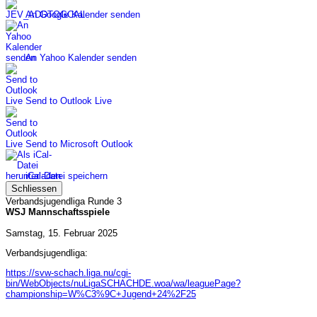
An Google Kalender senden
An Yahoo Kalender senden
Send to Outlook Live
Send to Microsoft Outlook
iCal-Datei speichern
Schliessen
Verbandsjugendliga Runde 3
WSJ Mannschaftsspiele
Samstag, 15. Februar 2025
Verbandsjugendliga:
https://svw-schach.liga.nu/cgi-
bin/WebObjects/nuLigaSCHACHDE.woa/wa/leaguePage?
championship=W%C3%9C+Jugend+24%2F25