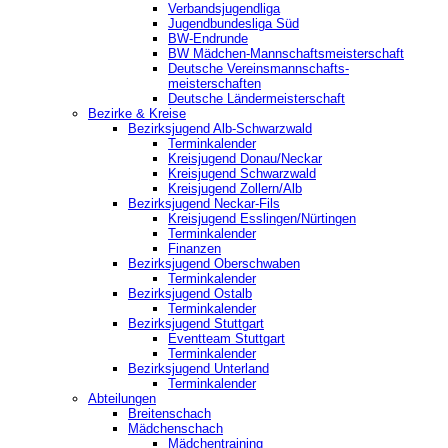
Verbandsjugendliga
Jugendbundesliga Süd
BW-Endrunde
BW Mädchen-Mannschaftsmeisterschaft
Deutsche Vereinsmannschafts-
meisterschaften
Deutsche Ländermeisterschaft
Bezirke & Kreise
Bezirksjugend Alb-Schwarzwald
Terminkalender
Kreisjugend Donau/Neckar
Kreisjugend Schwarzwald
Kreisjugend Zollern/Alb
Bezirksjugend Neckar-Fils
Kreisjugend ‎Esslingen/Nürtingen
Terminkalender
Finanzen
Bezirksjugend Oberschwaben
Terminkalender
Bezirksjugend Ostalb
Terminkalender
Bezirksjugend Stuttgart
‎Eventteam Stuttgart
Terminkalender
Bezirksjugend Unterland
Terminkalender
Abteilungen
Breitenschach
Mädchenschach
Mädchentraining