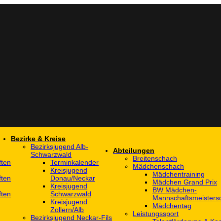
Bezirke & Kreise
Bezirksjugend Alb-
Abteilungen
Schwarzwald
Breitenschach
ften
Terminkalender
Mädchenschach
Kreisjugend
Mädchentraining
ften
Donau/Neckar
Mädchen Grand Prix
Kreisjugend
BW Mädchen-
ften
Schwarzwald
Mannschaftsmeistersc
Kreisjugend
Mädchentag
Zollern/Alb
Leistungssport
Bezirksjugend Neckar-Fils