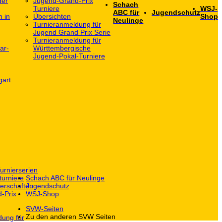
der
Jugend-Grand-Prix
Schach
Turniere
WSJ-
ABC für
Jugendschutz
h in
Übersichten
Shop
Neulinge
Turnieranmeldung für
Jugend Grand Prix Serie
Turnieranmeldung für
ar-
Württembergische
Jugend-Pokal-Turniere
gart
urnierserien
turniere
Schach ABC für Neulinge
erschaften
Jugendschutz
-Prix
WSJ-Shop
SVW-Seiten
Zu den anderen SVW Seiten
dung für