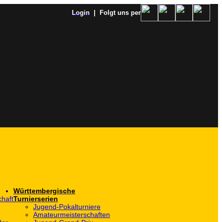
Login
| Folgt uns per
Württembergische
haft
Turnierserien
Jugend-Pokalturniere
Amateurmeisterschaften