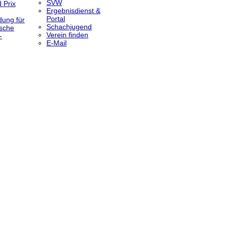
SVW
 Prix
Ergebnisdienst &
Portal
dung für
Schachjugend
sche
Verein finden
-
E-Mail