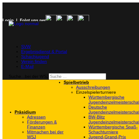
Login
| Folgt uns per
SVW
Ergebnisdienst & Portal
Schachjugend
Verein finden
E-Mail
Suche...bei der WSJ
Spielbetrieb
Ausschreibungen
Einzelspielerturniere
Württembergische
Jugendeinzelmeisterscha
Deutsche
Präsidium
Jugendeinzelmeisterscha
Adressen
BW-Blitz
Förderungen &
Jugendeinzelmeisterscha
Finanzen
Württembergische Spaß-
Mitmachen bei der
Schachturniere
WSJ
Jugend-Grand-Prix