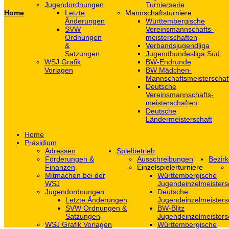
Jugendordnungen
Turnierserie
Home
Letzte
Mannschaftsturniere
Änderungen
Württembergische
SVW
Vereinsmannschafts-
Ordnungen
meisterschaften
&
Verbandsjugendliga
Satzungen
Jugendbundesliga Süd
WSJ Grafik
BW-Endrunde
Vorlagen
BW Mädchen-
Mannschaftsmeisterschaf
Deutsche
Vereinsmannschafts-
meisterschaften
Deutsche
Ländermeisterschaft
Home
Präsidium
Adressen
Spielbetrieb
Förderungen &
Ausschreibungen
Bezirk
Finanzen
Einzelspielerturniere
Mitmachen bei der
Württembergische
WSJ
Jugendeinzelmeisters
Jugendordnungen
Deutsche
Letzte Änderungen
Jugendeinzelmeisters
SVW Ordnungen &
BW-Blitz
Satzungen
Jugendeinzelmeisters
WSJ Grafik Vorlagen
Württembergische