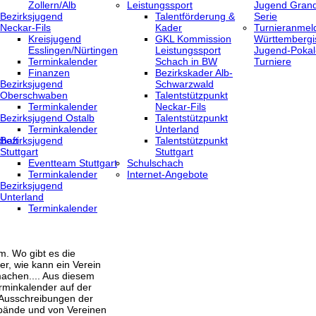
Zollern/Alb
Leistungssport
Jugend Grand
Bezirksjugend
Talentförderung &
Serie
Neckar-Fils
Kader
Turnieranmel
Kreisjugend
GKL Kommission
Württembergi
‎Esslingen/Nürtingen
Leistungssport
Jugend-Pokal
Terminkalender
Schach in BW
Turniere
Finanzen
Bezirkskader Alb-
Bezirksjugend
Schwarzwald
Oberschwaben
Talentstützpunkt
Terminkalender
Neckar-Fils
Bezirksjugend Ostalb
Talentstützpunkt
Terminkalender
Unterland
haft
Bezirksjugend
Talentstützpunkt
Stuttgart
Stuttgart
‎Eventteam Stuttgart
Schulschach
Terminkalender
Internet-Angebote
Bezirksjugend
Unterland
Terminkalender
m. Wo gibt es die
er, wie kann ein Verein
achen.... Aus diesem
rminkalender auf der
 Ausschreibungen der
bände und von Vereinen