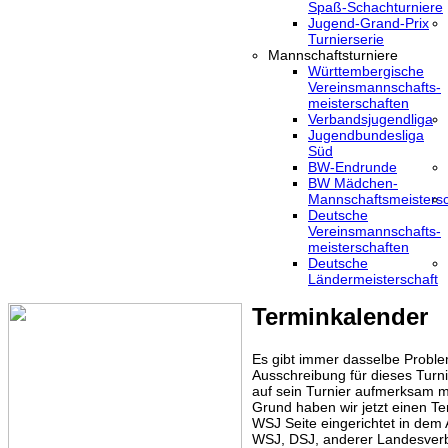
Spaß-Schachturniere
Jugend-Grand-Prix
Turnierserie
Mannschaftsturniere
Württembergische
Vereinsmannschafts-
meisterschaften
Verbandsjugendliga
Jugendbundesliga
Süd
BW-Endrunde
BW Mädchen-
Mannschaftsmeistersc
Deutsche
Vereinsmannschafts-
meisterschaften
Deutsche
Ländermeisterschaft
Terminkalender
Es gibt immer dasselbe Proble
Ausschreibung für dieses Turni
auf sein Turnier aufmerksam m
Grund haben wir jetzt einen Te
WSJ Seite eingerichtet in dem
WSJ, DSJ, anderer Landesver