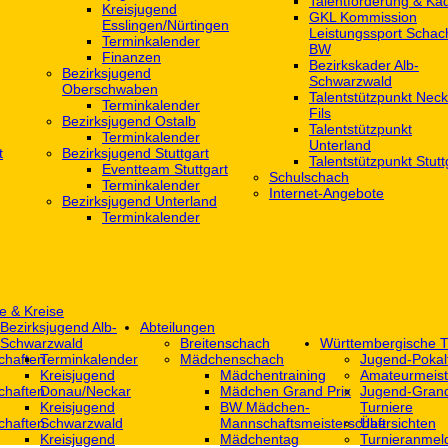
Talentförderung & Ka
Kreisjugend
GKL Kommission
‎Esslingen/Nürtingen
Leistungssport Schac
Terminkalender
BW
Finanzen
Bezirkskader Alb-
Bezirksjugend
Schwarzwald
Oberschwaben
Talentstützpunkt Neck
Terminkalender
Fils
Bezirksjugend Ostalb
Talentstützpunkt
Terminkalender
Unterland
t
Bezirksjugend Stuttgart
Talentstützpunkt Stutt
‎Eventteam Stuttgart
Schulschach
Terminkalender
Internet-Angebote
Bezirksjugend Unterland
Terminkalender
e & Kreise
Bezirksjugend Alb-
Abteilungen
Schwarzwald
Breitenschach
Württembergische T
chaften
Terminkalender
Mädchenschach
Jugend-Pokal
Kreisjugend
Mädchentraining
Amateurmeist
chaften
Donau/Neckar
Mädchen Grand Prix
Jugend-Grand
Kreisjugend
BW Mädchen-
Turniere
chaften
Schwarzwald
Mannschaftsmeisterschaft
Übersichten
Kreisjugend
Mädchentag
Turnieranmel